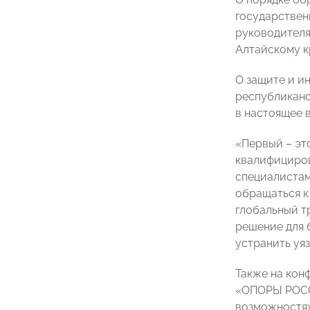
государствен
руководителя
Алтайскому к
О защите и и
республиканс
в настоящее в
«Первый – эт
квалифициров
специалистам
обращаться к
глобальный т
решение для 
устранить уяз
Также на кон
«ОПОРЫ РОССИ
возможностях