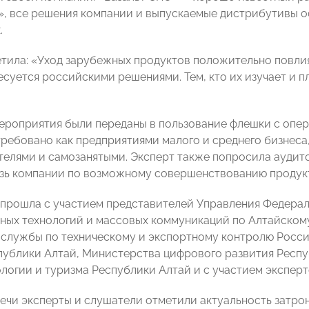
», все решения компании и выпускаемые дистрибутивы о
.
тила: «Уход зарубежных продуктов положительно повлия
есуется российскими решениями. Тем, кто их изучает и п
ероприятия были переданы в пользование флешки с опера
ребовано как предприятиями малого и среднего бизнеса
елями и самозанятыми. Эксперт также попросила аудит
зь компании по возможному совершенствованию продук
прошла с участием представителей Управления Федераль
ых технологий и массовых коммуникаций по Алтайскому
службы по техническому и экспортному контролю Росс
публики Алтай, Министерства цифрового развития Респ
ологии и туризма Республики Алтай и с участием эксперт
речи эксперты и слушатели отметили актуальность затрон