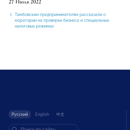
27 Июля 2022
Тамбовским предпринимателям рассказали о
моратории на проверки бизнеса и специальных
налоговых режимах
Русский
English
中文