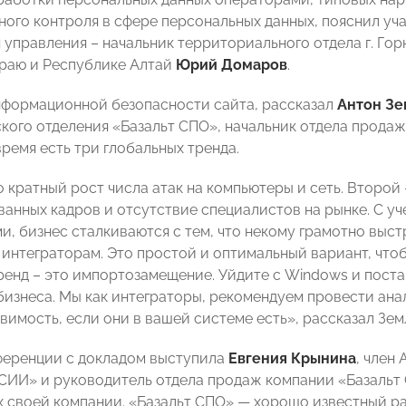
ного контроля в сфере персональных данных, пояснил уч
 управления – начальник территориального отдела г. Го
раю и Республике Алтай
Юрий Домаров
.
нформационной безопасности сайта, рассказал
Антон Зе
кого отделения «Базальт СПО», начальник отдела продаж 
ремя есть три глобальных тренда.
о кратный рост числа атак на компьютеры и сеть. Второй
анных кадров и отсутствие специалистов на рынке. С уче
и, бизнес сталкиваются с тем, что некому грамотно выст
 интеграторам. Это простой и оптимальный вариант, что
ренд – это импортозамещение. Уйдите с Windows и постав
бизнеса. Мы как интеграторы, рекомендуем провести ана
вимость, если они в вашей системе есть», рассказал Зем
ференции с докладом выступила
Евгения Крынина
, член
И» и руководитель отдела продаж компании «Базальт С
 своей компании. «Базальт СПО» — хорошо известный р