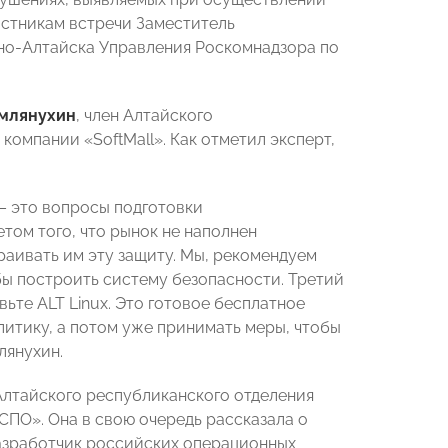
астникам встречи Заместитель
рно-Алтайска Управления Роскомнадзора по
млянухин
, член Алтайского
компании «SoftMall». Как отметил эксперт,
 – это вопросы подготовки
том того, что рынок не наполнен
раивать им эту защиту. Мы, рекомендуем
бы построить систему безопасности. Третий
ьте ALT Linux. Это готовое бесплатное
литику, а потом уже принимать меры, чтобы
лянухин.
 Алтайского республиканского отделения
ПО». Она в свою очередь рассказала о
азработчик российских операционных