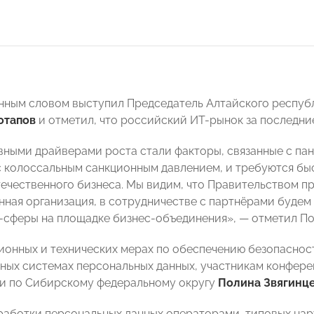
нным словом выступил Председатель Алтайского респу
отапов
и отметил, что российский ИТ-рынок за последни
авными драйверами роста стали факторы, связанные с па
с колоссальным санкционным давлением, и требуются бы
ечественного бизнеса. Мы видим, что Правительством пр
нная организация, в сотрудничестве с партнёрами буде
T-сферы на площадке бизнес-объединения», — отметил По
ионных и технических мерах по обеспечению безопаснос
ых системах персональных данных, участникам конфере
и по Сибирскому федеральному округу
Полина Звягинц
работки персональных данных операторами, типовых на