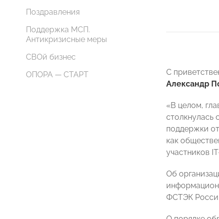
Поздравления
Поддержка МСП.
Антикризисные меры
СВОй бизнес
С приветстве
ОПОРА — СТАРТ
Александр П
«В целом, гл
столкнулась 
поддержки от
как обществе
участников I
Об организац
информационн
ФСТЭК Росси
О порядке об