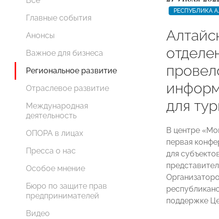
Все
РЕСПУБЛИКА А
Главные события
Алтайс
Анонсы
отдел
Важное для бизнеса
провел
Региональное развитие
информ
Отраслевое развитие
для ту
Международная
деятельность
В центре «Мо
ОПОРА в лицах
первая конфе
Пресса о нас
для субъекто
представител
Особое мнение
Организаторо
Бюро по защите прав
республикан
предпринимателей
поддержке Це
Видео