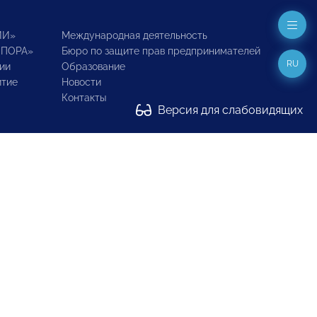
ИИ»
Международная деятельность
ОПОРА»
Бюро по защите прав предпринимателей
RU
ии
Образование
итие
Новости
Контакты
Версия для слабовидящих