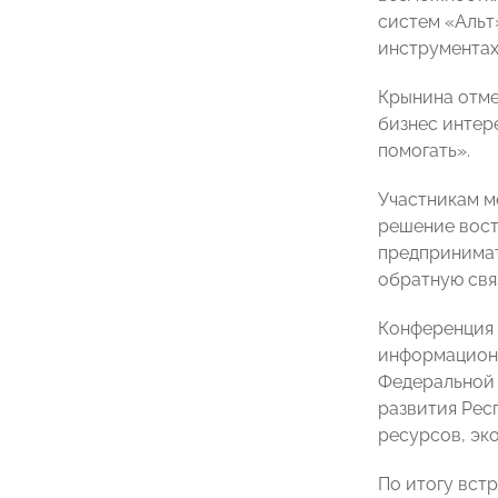
систем «Альт
инструментах
Крынина отме
бизнес интер
помогать».
Участникам м
решение вост
предпринимат
обратную свя
Конференция 
информационн
Федеральной 
развития Рес
ресурсов, эк
По итогу вст