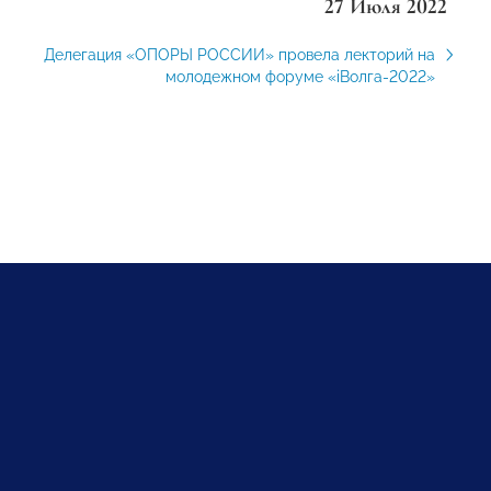
27 Июля 2022
Делегация «ОПОРЫ РОССИИ» провела лекторий на
молодежном форуме «iВолга-2022»