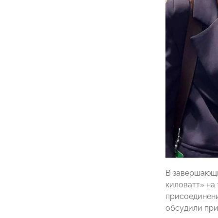
В завершающи
киловатт» на
присоединени
обсудили при