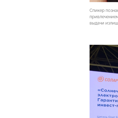
Спикер позна
привлечением
выдачи излишк