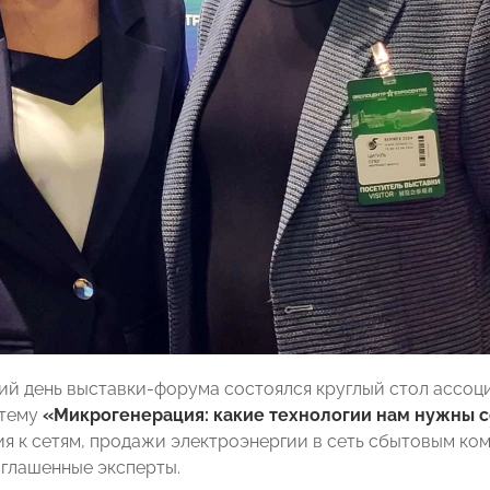
й день выставки-форума состоялся круглый стол ассоц
 тему
«Микрогенерация: какие технологии нам нужны се
я к сетям, продажи электроэнергии в сеть сбытовым ко
глашенные эксперты.