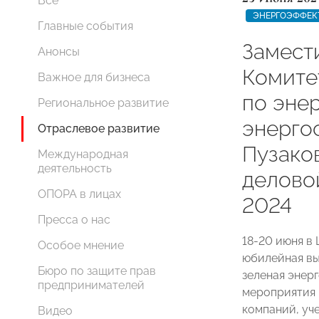
Все
ЭНЕРГОЭФФЕК
Главные события
Замест
Анонсы
Комит
Важное для бизнеса
по эне
Региональное развитие
энерго
Отраслевое развитие
Пузаков
Международная
деятельность
делово
ОПОРА в лицах
2024
Пресса о нас
18-20 июня в
Особое мнение
юбилейная в
Бюро по защите прав
зеленая энер
предпринимателей
мероприятия 
компаний, уч
Видео