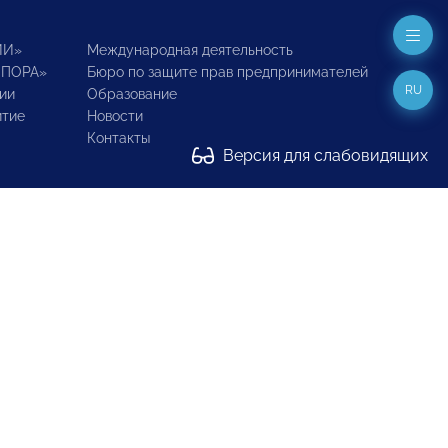
ИИ»
Международная деятельность
ОПОРА»
Бюро по защите прав предпринимателей
RU
ии
Образование
итие
Новости
Контакты
Версия для слабовидящих