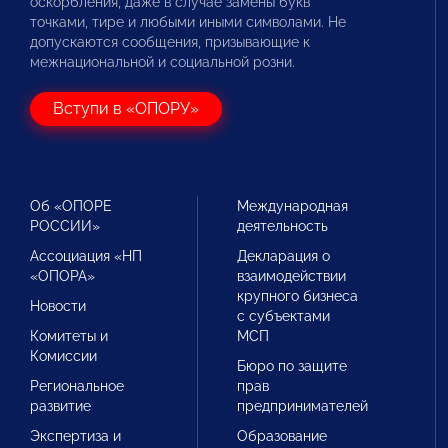
оскорбления, даже в случае замены букв
точками, тире и любыми иными символами. Не
допускаются сообщения, призывающие к
межнациональной и социальной розни.
Вступи в «ОПОРУ»
Об «ОПОРЕ
Международная
РОССИИ»
деятельность
Ассоциация «НП
Декларация о
«ОПОРА»
взаимодействии
крупного бизнеса
Новости
с субъектами
Комитеты и
МСП
Комиссии
Бюро по защите
Региональное
прав
развитие
предпринимателей
Экспертиза и
Образование