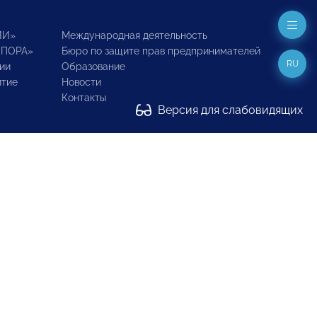
ИИ»
Международная деятельность
ОПОРА»
Бюро по защите прав предпринимателей
RU
ии
Образование
итие
Новости
Контакты
Версия для слабовидящих