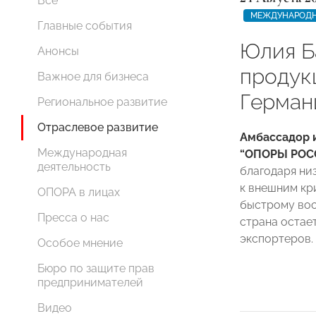
Все
МЕЖДУНАРОДН
Главные события
Юлия Б
Анонсы
продук
Важное для бизнеса
Герман
Региональное развитие
Отраслевое развитие
Амбассадор и
Международная
“ОПОРЫ РОС
деятельность
благодаря ни
к внешним кр
ОПОРА в лицах
быстрому вос
Пресса о нас
страна остае
экспортеров.
Особое мнение
Бюро по защите прав
предпринимателей
Видео