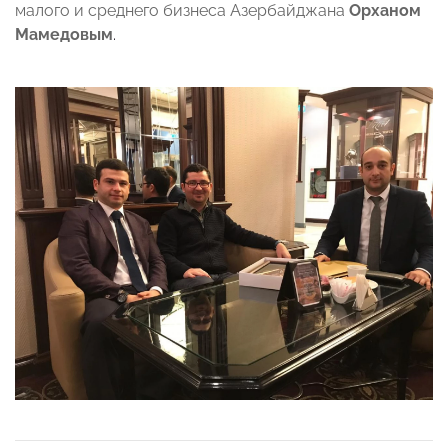
малого и среднего бизнеса Азербайджана
Орханом
Мамедовым
.