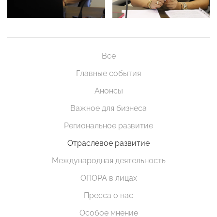
Все
Главные события
Анонсы
Важное для бизнеса
Региональное развитие
Отраслевое развитие
Международная деятельность
ОПОРА в лицах
Пресса о нас
Особое мнение