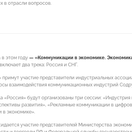
 в отрасли вопросов.
 в этом году
— «Коммуникации в экономике. Экономик
ключает два трека: Россия и СНГ.
» примут участие представители индустриальных ассоциа
осы взаимодействия коммуникационных индустрий Содр
ка «Россия» будут организованы три сессии: «Индустрия
спективы развития», «Рекламные коммуникации в цифро
 в экономике».
идается участие представителей Министерства экономи
ти и торговли РФ и Федеральной службы государственно