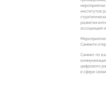
мероприятии 
институтов р
стратегическ
развития инт
ассоциаций и
Мероприятие п
Саммите отк
Саммит по вз
коммуникацио
цифрового ра
в сфере связ