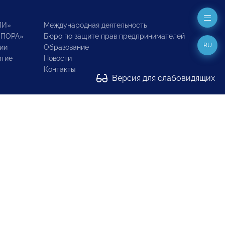
ИИ»
Международная деятельность
ОПОРА»
Бюро по защите прав предпринимателей
RU
ии
Образование
итие
Новости
Контакты
Версия для слабовидящих