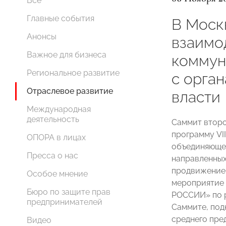
Все
Главные события
В Моск
Анонсы
взаимо
Важное для бизнеса
коммун
Региональное развитие
с орга
Отраслевое развитие
власти
Международная
деятельность
Саммит второ
программу VI
ОПОРА в лицах
объединяющег
Пресса о нас
направленных
продвижение 
Особое мнение
мероприятие 
Бюро по защите прав
РОССИИ» по р
предпринимателей
Саммите, под
среднего пре
Видео