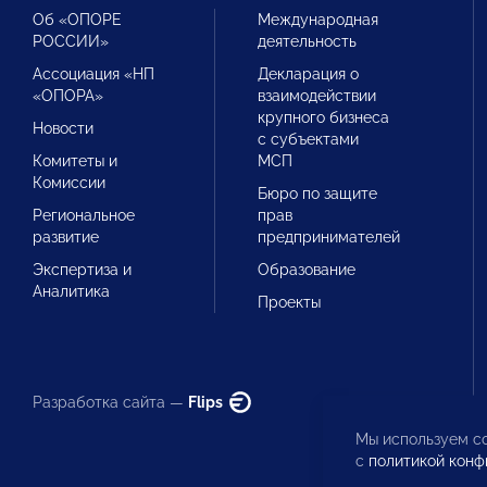
Об «ОПОРЕ
Международная
РОССИИ»
деятельность
Ассоциация «НП
Декларация о
«ОПОРА»
взаимодействии
крупного бизнеса
Новости
с субъектами
Комитеты и
МСП
Комиссии
Бюро по защите
Региональное
прав
развитие
предпринимателей
Экспертиза и
Образование
Аналитика
Проекты
Разработка сайта —
Flips
Мы используем co
с
политикой конф