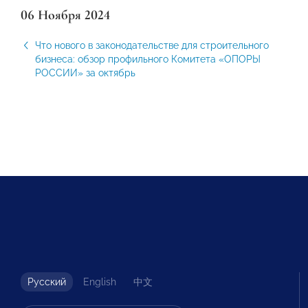
06 Ноября 2024
Что нового в законодательстве для строительного
бизнеса: обзор профильного Комитета «ОПОРЫ
РОССИИ» за октябрь
Русский
English
中文