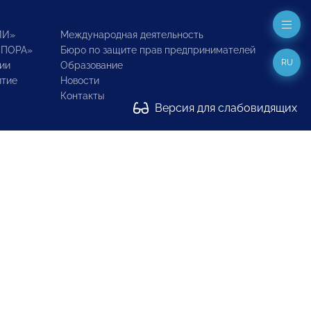
ИИ»
Международная деятельность
ОПОРА»
Бюро по защите прав предпринимателей
RU
ии
Образование
итие
Новости
Контакты
Версия для слабовидящих