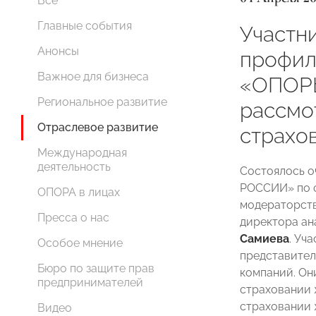
Все
Главные события
Участн
Анонсы
профил
Важное для бизнеса
«ОПОР
Региональное развитие
рассмо
Отраслевое развитие
страхо
Международная
деятельность
Состоялось 
РОССИИ» по с
ОПОРА в лицах
модераторств
Пресса о нас
директора ан
Самиева
. Уч
Особое мнение
представител
Бюро по защите прав
компаний. Он
предпринимателей
страховании 
страховании 
Видео