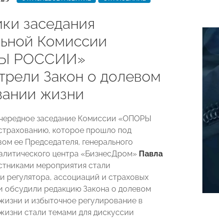
ики заседания
ьной Комиссии
Ы РОССИИ»
трели Закон о долевом
вании жизни
очередное заседание Комиссии «ОПОРЫ
трахованию, которое прошло под
ом ее Председателя, генерального
алитического центра «БизнесДром»
Павла
астниками мероприятия стали
и регулятора, ассоциаций и страховых
и обсудили редакцию Закона о долевом
жизни и избыточное регулирование в
жизни стали темами для дискуссии