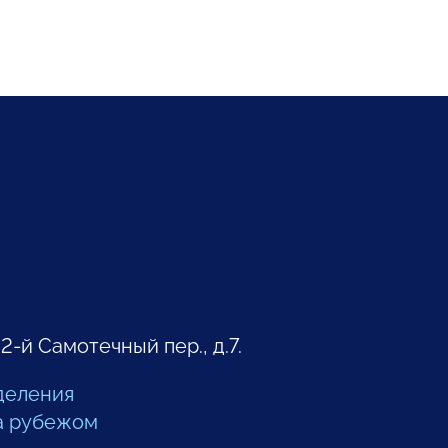
 2-й Самотечный пер., д.7.
деления
а рубежом