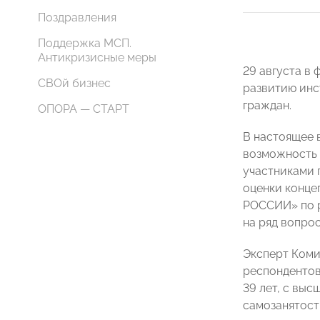
Поздравления
Поддержка МСП.
Антикризисные меры
29 августа в
СВОй бизнес
развитию инс
граждан.
ОПОРА — СТАРТ
В настоящее 
возможность 
участниками 
оценки конце
РОССИИ» по р
на ряд вопро
Эксперт Ком
респондентов
39 лет, с вы
самозанятост