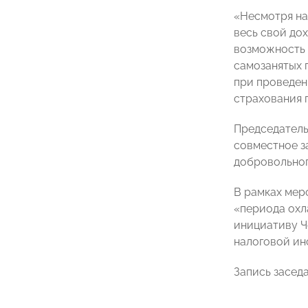
«Несмотря на 
весь свой до
возможность 
самозанятых 
при проведен
страхования 
Председател
совместное з
добровольног
В рамках мер
«периода охл
инициативу Ч
налоговой ин
Запись засед