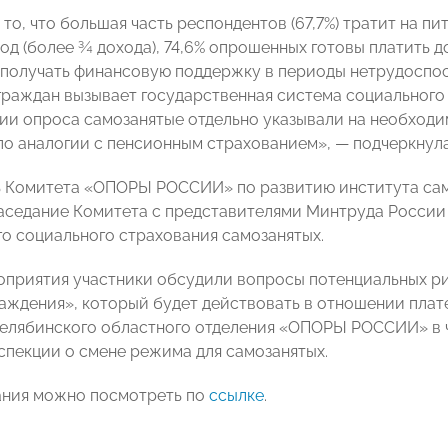
то, что большая часть респондентов (67,7%) тратит на п
ход (более ¾ дохода), 74,6% опрошенных готовы платить 
получать финансовую поддержку в периоды нетрудоспо
граждан вызывает государственная система социального 
ии опроса самозанятые отдельно указывали на необход
по аналогии с пенсионным страхованием»,
—
подчеркнула
ь Комитета «ОПОРЫ РОССИИ» по развитию института са
аседание Комитета с представителями Минтруда России
о социального страхования самозанятых.
оприятия участники обсудили вопросы потенциальных ри
аждения», который будет действовать в отношении плат
елябинского областного отделения «ОПОРЫ РОССИИ» в 
спекции о смене режима для самозанятых.
ания можно посмотреть по
ссылке
.