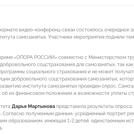
 формате видео-конференц-связи состоялось очередное
титута самозанятых. Участники мероприятия подняли тем
время «ОПОРА РОССИИ» совместно с Министерством тр
добровольного соцстрахования для самозанятых, так как 
программы социального страхования и не может получать
пции добровольного соцстрахования самозанятых, кот
азвитию института самозанятых проведен опрос. Самоз
с об их финансовом положении и возможности уплаты ст
итета
Дарья Мартынова
представила результаты опроса. 
. Согласно полученным данным, усредненный портрет р
сшим образованием, имеющая 1-2 детей, единственным ис
ь.