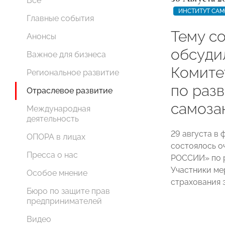
Все
ИНСТИТУТ СА
Главные события
Тему с
Анонсы
обсуди
Важное для бизнеса
Комит
Региональное развитие
по раз
Отраслевое развитие
самоза
Международная
деятельность
29 августа в
ОПОРА в лицах
состоялось о
Пресса о нас
РОССИИ» по р
Участники ме
Особое мнение
страхования 
Бюро по защите прав
предпринимателей
Видео