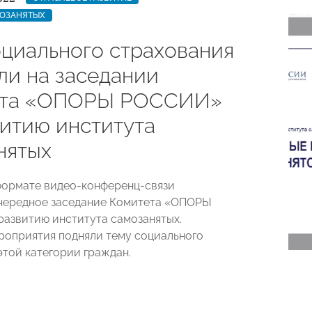
МОЗАНЯТЫХ
оциального страхования
ли на заседании
ета «ОПОРЫ РОССИИ»
витию института
нятых
 формате видео-конференц-связи
чередное заседание Комитета «ОПОРЫ
азвитию института самозанятых.
роприятия подняли тему социального
этой категории граждан.