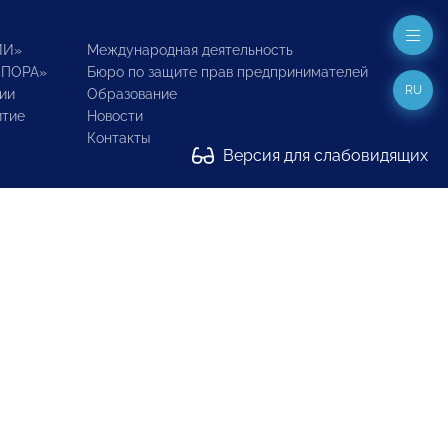
ИИ»
Международная деятельность
ОПОРА»
Бюро по защите прав предпринимателей
RU
ии
Образование
итие
Новости
Контакты
Версия для слабовидящих