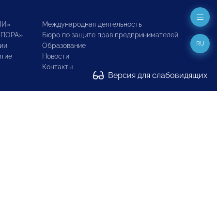
ИИ»
Международная деятельность
ОПОРА»
Бюро по защите прав предпринимателей
RU
ии
Образование
итие
Новости
Контакты
Версия для слабовидящих