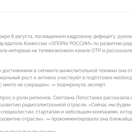
фире 8 августа, посвященном кадровому дефициту, руко
редседатель Комиссии «ОПОРЫ РОССИИ» по развитию ра
ала интервью на телевизионном канале ОТР и рассказал
о достижениях в сегменте вычислительной техники она о
еальный рост и активно участвуют в подготовке необход
ас никто не сокращен»,
—
подчеркнула эксперт.
опрос о роли регионов, Светлана Легостаева рассказал
азвитию радиоэлектронной отрасли. «Сейчас мы будем 
специалистам, стартапам и небольшим компаниям, котор
 развитие отрасли»,
—
прокомментировала она ближайши
вью доступно по
ссылке
.