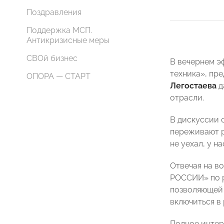
Поздравления
Поддержка МСП.
Антикризисные меры
СВОй бизнес
В вечернем э
техника», п
ОПОРА — СТАРТ
Легостаева
д
отрасли.
В дискуссии 
переживают р
не уехал, у н
Отвечая на в
РОССИИ» по р
позволяющей 
включиться в
Полное интер