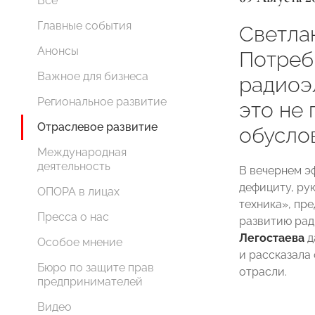
Все
Главные события
Светла
Анонсы
Потреб
Важное для бизнеса
радиоэ
Региональное развитие
это не 
Отраслевое развитие
обусло
Международная
деятельность
В вечернем э
дефициту, ру
ОПОРА в лицах
техника», п
Пресса о нас
развитию ра
Легостаева
д
Особое мнение
и рассказала
Бюро по защите прав
отрасли.
предпринимателей
Видео