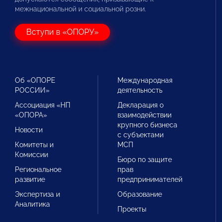
межнациональной и социальной розни.
Вступи в «ОПОРУ»
Об «ОПОРЕ
Международная
РОССИИ»
деятельность
Ассоциация «НП
Декларация о
«ОПОРА»
взаимодействии
крупного бизнеса
Новости
с субъектами
Комитеты и
МСП
Комиссии
Бюро по защите
Региональное
прав
развитие
предпринимателей
Экспертиза и
Образование
Аналитика
Проекты