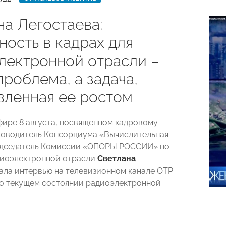
на Легостаева:
ность в кадрах для
лектронной отрасли –
проблема, а задача,
вленная ее ростом
фире 8 августа, посвященном кадровому
ководитель Консорциума «Вычислительная
редседатель Комиссии «ОПОРЫ РОССИИ» по
диоэлектронной отрасли
Светлана
ала интервью на телевизионном канале ОТР
 о текущем состоянии радиоэлектронной