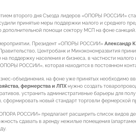
тием второго дня Съезда лидеров «ОПОРЫ РОССИИ» стал
судили принятые меры поддержки малого и среднего пр
о дополнительной помощи сектору МСП на фоне санкций.
 мероприятии, Президент «ОПОРЫ РОССИИ»
Александр 
Правительство, Центробанк и Минэкономразвития прин
 на поддержку населения и бизнеса, в частности малого 
ОПОРЫ РОССИИ», которая находится в постоянном контак
знес-объединения, на фоне уже принятых необходимо вве
зяйства, фермерства и ЛПХ
нужно создать товаропровод
ративов, устранить административные барьеры для пол
, сформировать новый стандарт торговли фермерской п
«ОПОРА РОССИИ» предлагает расширить список видов де
ожность сдавать в аренду нежилые помещения (апартаме
ду.