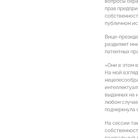
вопросы охра
прав предпри
собственност
публичном ис
Вице-презид
разделяет мн
патентных пр
«Они в этом 
На мой взгляд
нецелесообра
интеллектуал
выданных на 
любом случае
подчеркнула 
На сессии та
собственнос
генеральный 