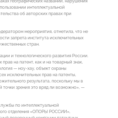
аках географических названий, нарушения
спользовании интеллектуальной
тельства об авторских правах при
одератором мероприятия, отметила, что не
ости запрета института исключительных
ужественных стран.
ации и технологического развития России.
прав на патент, как и на товарный знак,
логия — ноу-хау, объект охраны
сех исключительных прав на патенты,
ожительного результата, поскольку мы в
й точки зрения это вряд ли возможно», —
службы по интеллектуальной
евого отделения «ОПОРЫ РОССИИ»,
нтный поверенный компании патентных