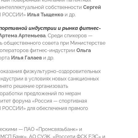
 интеллектуальной собственности
Сергей
РЫ РОССИИ»
Илья Тыщенко
и др.
ортивной индустрии и рынка фитнес-
Артема Артемьева
. Среди спикеров —
ль общественного совета при Министерстве
 операторов фитнес-индустрии
Ольга
порта
Илья Галаев
и др.
 оказания физкультурно-оздоровительных
индустрии в условиях новых санкционных
инято решение организовать
проработки предложений по мерам
митет форума «Россия — спортивная
 РОССИИ» для обеспечения прямого
ческими — ПАО «Промсвязьбанк» и
«МСП Банк», АО СУЭК, «Россети ФСК ЕЭС» и