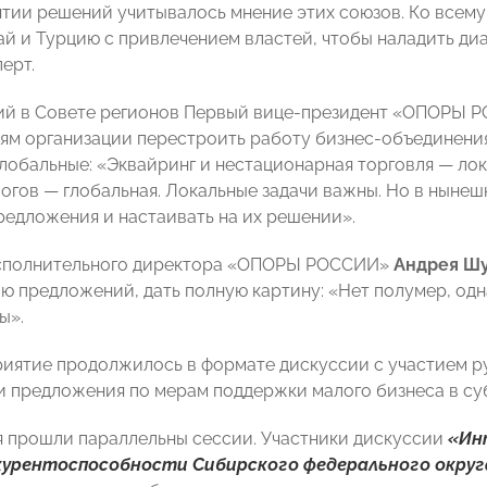
ятии решений учитывалось мнение этих союзов. Ко всему
ай и Турцию с привлечением властей, чтобы наладить диа
ерт.
ий в Совете регионов Первый вице-президент «ОПОРЫ
ям организации перестроить работу бизнес-объединения
глобальные: «Эквайринг и нестационарная торговля — лок
огов — глобальная. Локальные задачи важны. Но в нынеш
редложения и настаивать на их решении».
сполнительного директора «ОПОРЫ РОССИИ»
Андрея Ш
 предложений, дать полную картину: «Нет полумер, одна
ы».
иятие продолжилось в формате дискуссии с участием р
и предложения по мерам поддержки малого бизнеса в су
я прошли параллельны сессии. Участники дискуссии
«Инт
курентоспособности Сибирского федерального округ