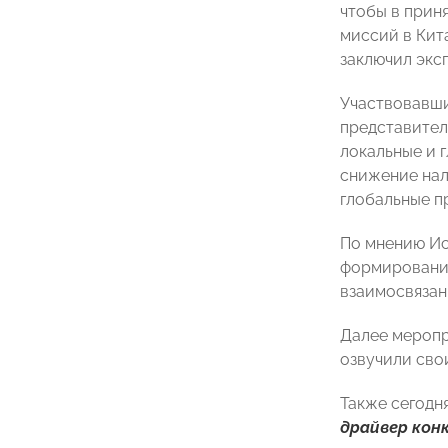
чтобы в прин
миссий в Кит
заключил эксп
Участвовавш
представител
локальные и 
снижение нал
глобальные п
По мнению И
формированию
взаимосвязан
Далее меропр
озвучили сво
Также сегодн
драйвер кон