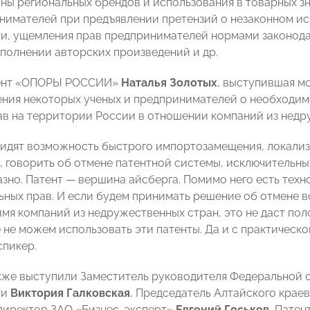
ны региональных брендов и использования в товарных зн
нимателей при предъявлении претензий о незаконном и
и, ущемления прав предпринимателей нормами законода
полнении авторских произведений и др.
ент «ОПОРЫ РОССИИ»
Наталья Золотых
, выступившая м
ения некоторых ученых и предпринимателей о необходим
ав на территории России в отношении компаний из недр
видят возможность быстрого импортозамещения, локализ
, говорить об отмене патентной системы, исключительных 
зно. Патент — вершина айсберга. Помимо него есть техно
ьных прав. И если будем принимать решение об отмене в
имя компаний из недружественных стран, это не даст пол
 не можем использовать эти патенты. Да и с практическо
спикер.
кже выступили Заместитель руководителя Федеральной 
ти
Виктория Галковская
, Председатель Алтайского кра
директор ЗАО «Бизнес-эксперт»
Евгений Госьков
, Пате