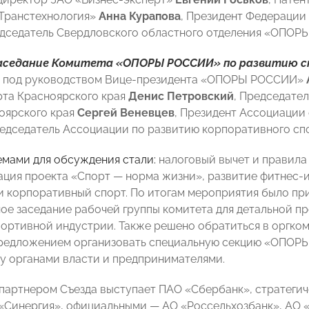
Транстехнология»
Анна Курапова
, Президент Федерации
едседатель Свердловского областного отделения «ОПО
седание Комитета «ОПОРЫ РОССИИ» по развитию сп
 под руководством Вице-президента «ОПОРЫ РОССИИ»
та Красноярского края
Денис Петровский
, Председате
оярского края
Сергей Веневцев
, Президент Ассоциации
редседатель Ассоциации по развитию корпоративного с
мами для обсуждения стали:
налоговый вычет и правила
зация проекта «Спорт — норма жизни», развитие фитнес-
и корпоративный спорт. По итогам мероприятия было пр
ое заседание рабочей группы комитета для детальной 
ортивной индустрии. Также решено обратиться в оргко
редложением организовать специальную секцию «ОПОРЫ
у органами власти и предпринимателями.
партнером Съезда выступает ПАО «Сбербанк», стратеги
«Синергия», официальными — АО «Россельхозбанк», АО 