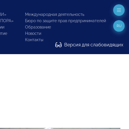
ИИ»
Международная деятельность
ОПОРА»
Бюро по защите прав предпринимателей
RU
ии
Образование
итие
Новости
Контакты
Версия для слабовидящих