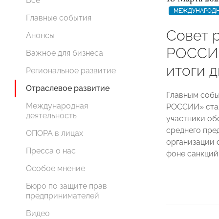
Все
МЕЖДУНАРОДН
Главные события
Совет 
Анонсы
РОССИИ
Важное для бизнеса
итоги 
Региональное развитие
Отраслевое развитие
Главным собы
Международная
РОССИИ» стал
деятельность
участники об
среднего пре
ОПОРА в лицах
организации 
Пресса о нас
фоне санкций
Особое мнение
Бюро по защите прав
предпринимателей
Видео