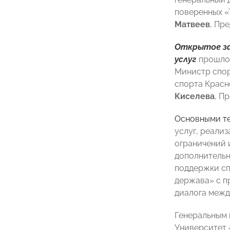
поверенных «
Матвеев
, Пр
Открытое за
услуг
прошло
Министр спор
спорта Красн
Киселева
, П
Основными те
услуг, реали
ограничений 
дополнительн
поддержки сп
держава» с п
диалога межд
Генеральным 
Университет 