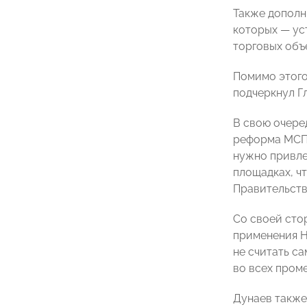
Также дополн
которых — ус
торговых объ
Помимо этого
подчеркнул Г
В свою очер
реформа МСП 
нужно привле
площадках, ч
Правительств
Со своей ст
применения Н
не считать с
во всех пром
Дунаев также