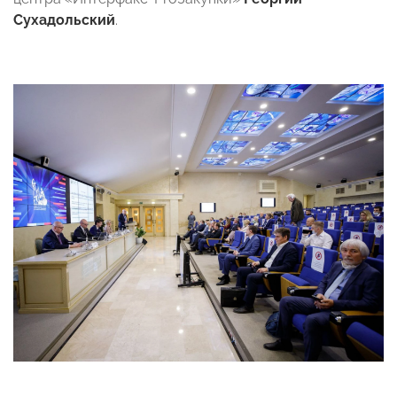
Сухадольский
.