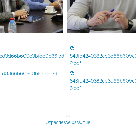
2cd3d66b609c3bfdc0b36.pdf
848fd4249382cd3d66b609c
2.pdf
2cd3d66b609c3bfdc0b36-
848fd4249382cd3d66b609c
3.pdf
Отраслевое развитие