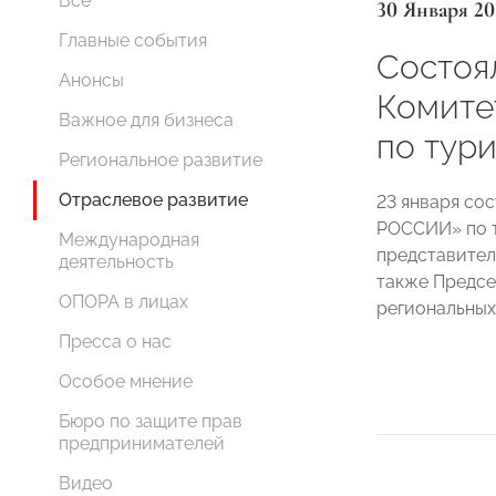
Все
30 Января 20
Главные события
Состоя
Анонсы
Комит
Важное для бизнеса
по тур
Региональное развитие
Отраслевое развитие
23 января со
РОССИИ» по т
Международная
представител
деятельность
также Предсе
ОПОРА в лицах
региональны
Пресса о нас
Особое мнение
Бюро по защите прав
предпринимателей
Видео