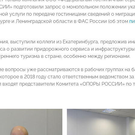
И» подготовили запрос о монопольном положении ука
ной услуги по передаче гостиницами сведений о миграц
урге и Ленинградской области в ФАС России (об этом
п
ания, выступили коллеги из Екатеринбурга, предложив и
са о развитии придорожного сервиса и инфраструктуры,
треннего туризма в стране, особенно между регионами.
ие вопросы уже рассматриваются в рабочих группах на 
которое в 2018 году стало ответственным ведомством за 
п входят представители Комитета «ОПОРЫ РОССИИ» по т