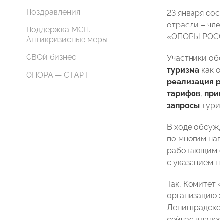
Поздравления
23 января со
отрасли – чл
Поддержка МСП.
«ОПОРЫ РОС
Антикризисные меры
СВОй бизнес
Участники об
туризма
как 
ОПОРА — СТАРТ
реализация 
тарифов
,
при
запросы
тури
В ходе обсуж
по многим на
работающим с
с указанием 
Так, Комитет
организацию 
Ленинградско
сейчас владе