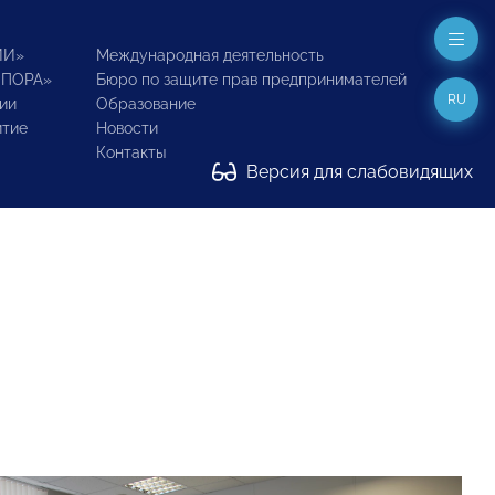
ИИ»
Международная деятельность
ОПОРА»
Бюро по защите прав предпринимателей
RU
ии
Образование
итие
Новости
Контакты
Версия для слабовидящих