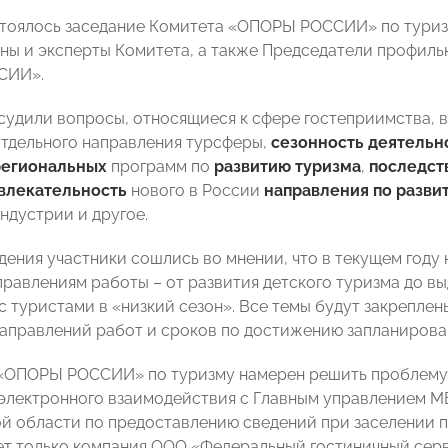
стоялось заседание Комитета «ОПОРЫ РОССИИ» по туризм
ены и эксперты Комитета, а также Председатели профил
СИИ».
судили вопросы, относящиеся к сфере гостеприимства, в
отдельного направления турсферы,
сезонность деятельн
региональных
программ по
развитию туризма
,
последст
влекательность
нового в России
направления по разви
ндустрии и другое.
дения участники сошлись во мнении, что в текущем год
правлениям работы – от развития детского туризма до 
 туристами в «низкий сезон». Все темы будут закрепле
направлений работ и сроков по достижению запланирова
 «ОПОРЫ РОССИИ» по туризму намерен решить проблему 
электронного взаимодействия с Главным управлением МВ
й области по предоставлению сведений при заселении п
ет только компания ООО «Федеральный гостиничный серв