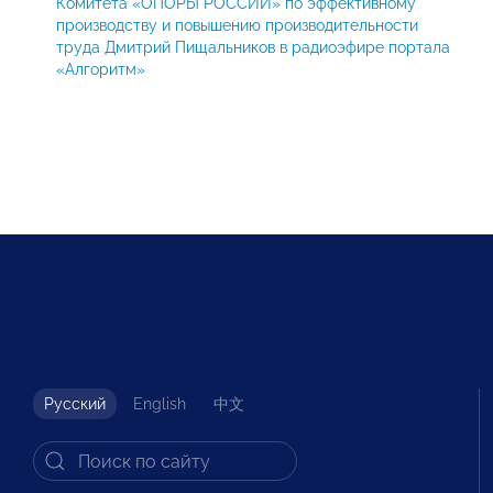
Комитета «ОПОРЫ РОССИИ» по эффективному
производству и повышению производительности
труда Дмитрий Пищальников в радиоэфире портала
«Алгоритм»
Русский
English
中文