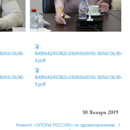
3bfdc0b36-
848fd4249382cd3d66b609c3bfdc0b36-
4.pdf
3bfdc0b36-
848fd4249382cd3d66b609c3bfdc0b36-
5.pdf
30 Января 2019
Комитет «ОПОРЫ РОССИИ» по здравоохранению