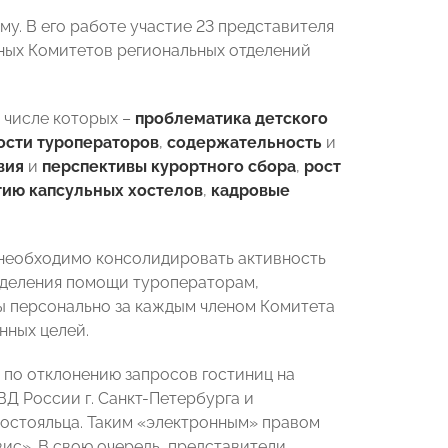
у. В его работе участие 23 представителя
ьных Комитетов региональных отделений
 числе которых –
проблематика детского
ости туроператоров
,
содержательность
и
вия
и
перспективы курортного сбора
,
рост
тию капсульных хостелов
,
кадровые
у необходимо консолидировать активность
выделения помощи туроператорам,
ны персонально за каждым членом Комитета
нных целей.
по отклонению запросов гостиниц на
Д России г. Санкт-Петербурга и
остояльца. Таким «электронным» правом
ис». В свою очередь, представители