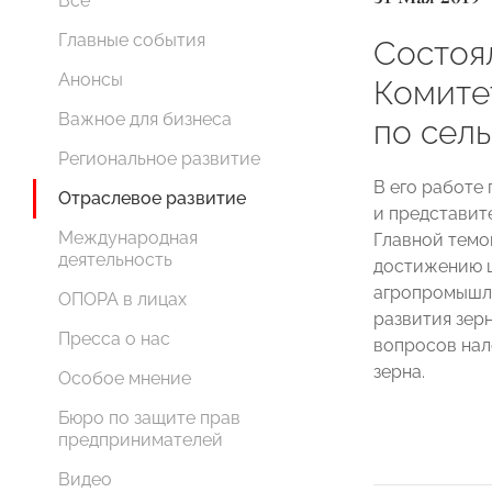
Все
Главные события
Состоя
Анонсы
Комит
Важное для бизнеса
по сел
Региональное развитие
В его работе
Отраслевое развитие
и представит
Международная
Главной темо
деятельность
достижению ц
агропромышле
ОПОРА в лицах
развития зер
Пресса о нас
вопросов нал
зерна.
Особое мнение
Бюро по защите прав
предпринимателей
Видео