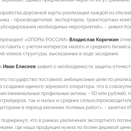
азработка дорожной карты реализации каждой из обозна
ынка – производителей, экспортеров, транспортных комп
убсидирования необходимых мероприятий», - заявил Ко
-президент «ОПОРЫ РОССИИ»
Владислав Корочкин
отме
оставить с учетом интересов малого и среднего бизнеса,
й членов структуры, высказанных в ходе заседания.
та
Иван Елисеев
заявил о необходимости защиты отечест
, что государство поставило амбициозные цели по реали
а создание единого зернового оператора, что в совоку
ам (минимальные профильные активы – 50 млн рублей), пр
отрейдеров, так и малых и средних сельхозпроизводител
диторами в период весенних полевых работ», - заметил И
 подчеркнул, что в рамках увеличения экспортного поте
ками, где наша продукция нужна по более дешевой цене, 