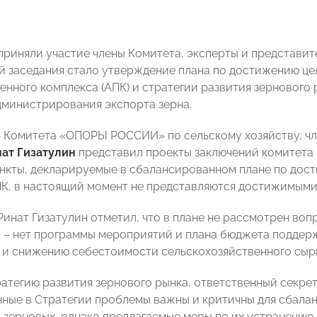
 приняли участие члены Комитета, эксперты и представи
й заседания стало утверждение плана по достижению це
нного комплекса (АПК) и стратегии развития зернового
дминистрирования экспорта зерна.
 Комитета «ОПОРЫ РОССИИ» по сельскому хозяйству, ч
нат
Гизатулин
представил проекты заключений комитета 
ункты, декларируемые в сбалансированном плане по дос
К, в настоящий момент не представляются достижимыми
 Ринат Гизатулин отметил, что в плане не рассмотрен во
 – нет программы мероприятий и плана бюджета поддер
и снижению себестоимости сельскохозяйственного сырь
атегию развития зернового рынка, ответственный секре
нные в Стратегии проблемы важны и критичны для сбала
 зерновых, однако предлагаемые меры по их устранению