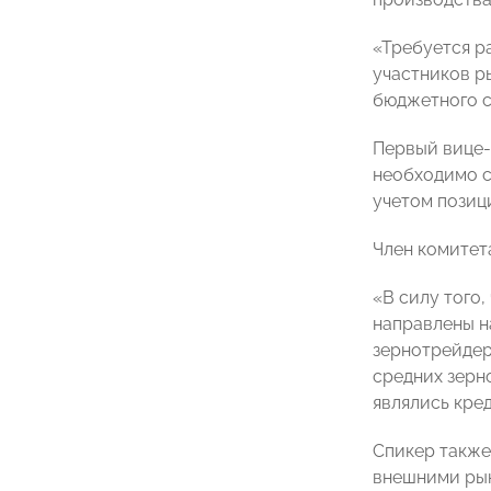
«Требуется р
участников р
бюджетного с
Первый вице
необходимо с
учетом позици
Член комите
«В силу того
направлены н
зернотрейдер
средних зерн
являлись кре
Спикер также
внешними рын