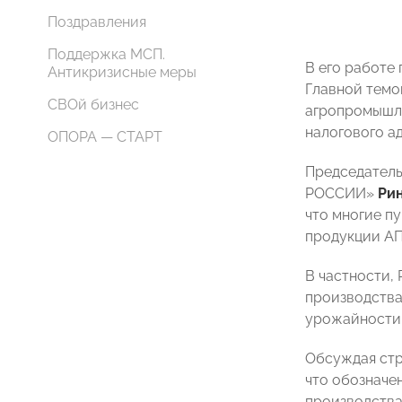
Поздравления
Поддержка МСП.
В его работе
Антикризисные меры
Главной темо
СВОй бизнес
агропромышле
налогового а
ОПОРА — СТАРТ
Председатель
РОССИИ»
Ри
что многие п
продукции АП
В частности,
производства
урожайности 
Обсуждая стр
что обозначе
производства