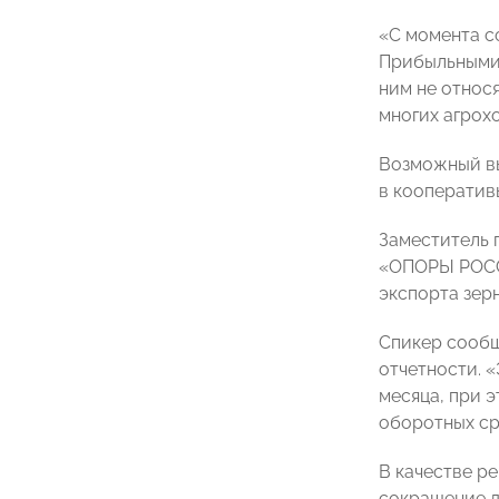
«С момента с
Прибыльными 
ним не относ
многих агрохо
Возможный вы
в кооператив
Заместитель 
«ОПОРЫ РО
экспорта зерн
Спикер сообщ
отчетности. «
месяца, при 
оборотных ср
В качестве р
сокращение д