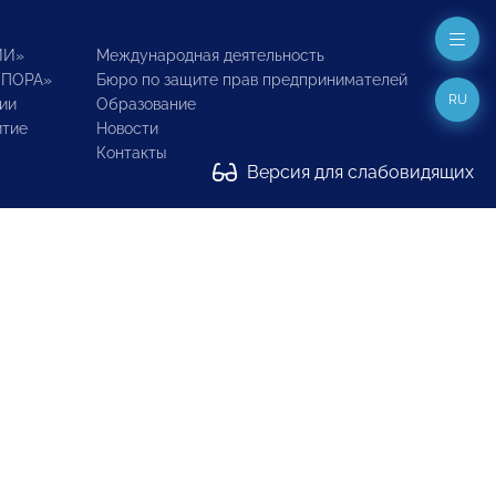
ИИ»
Международная деятельность
ОПОРА»
Бюро по защите прав предпринимателей
RU
ии
Образование
итие
Новости
Контакты
Версия для слабовидящих