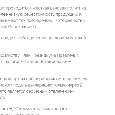
ет проводиться жесткая ценовая политика.
олее низкую себестоимость продукции. К
 не имеют тех преференций, которые есть у
етил Иван Елисеев.
рт видит в объединении предпринимателей
озяйству, член Президиума Правления
х с налоговым администрированием
виду квартальной периодичности налоговой
 может подать декларацию только через 2
 что является серьезным отвлечением
ов.
тного НДС комитет рассматривает
емесячном периоде.