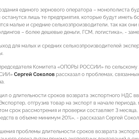
оздания единого зернового оператора – монополиста буд
останутся лишь те предприятия, которые будут иметь б
ятся малые и средние сельхозпроизводители, так как они
лдингов – более дешевые деньги, ГСМ, логистика», - зам
ход для малых и средних сельхозпроизводителей экспе
ы.
председателя Комитета «ОПОРЫ РОССИИ» по сельскому х
ССИИ»
Сергей Соколов
рассказал о проблемах, связанны
а.
ил о длительности сроков возврата экспортного НДС в
Экспортер, отгрузив товар на экспорт в начале периода,
этом срок рассмотрения и проверки составляет 3 месяца,
едств в объеме минимум 20%», - рассказал Сергей Сокол
ешения проблемы длительности сроков возврата экспор
анного срока путем приема экспортных деклараций в еж