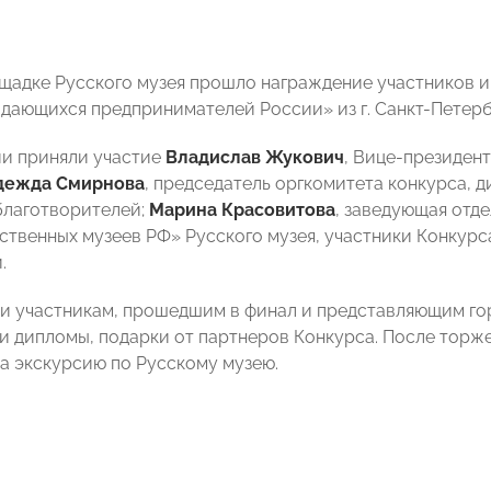
ощадке Русского музея прошло награждение участников 
дающихся предпринимателей России» из г. Санкт-Петерб
и приняли участие
Владислав Жукович
, Вице-президен
дежда Смирнова
, председатель оргкомитета конкурса, 
благотворителей;
Марина Красовитова
, заведующая отд
твенных музеев РФ» Русского музея, участники Конкурса 
.
и участникам, прошедшим в финал и представляющим гор
и дипломы, подарки от партнеров Конкурса. После торж
а экскурсию по Русскому музею.