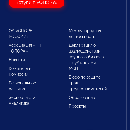
Вступи в «ОПОРУ»
Об «ОПОРЕ
Международная
РОССИИ»
деятельность
Ассоциация «НП
Декларация о
«ОПОРА»
взаимодействии
крупного бизнеса
Новости
с субъектами
Комитеты и
МСП
Комиссии
Бюро по защите
Региональное
прав
развитие
предпринимателей
Экспертиза и
Образование
Аналитика
Проекты