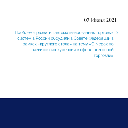
07 Июня 2021
Проблемы развития автоматизированных торговых
систем в России обсудили в Совете Федерации в
рамках «круглого стола» на тему «О мерах по
развитию конкуренции в сфере розничной
торговли»