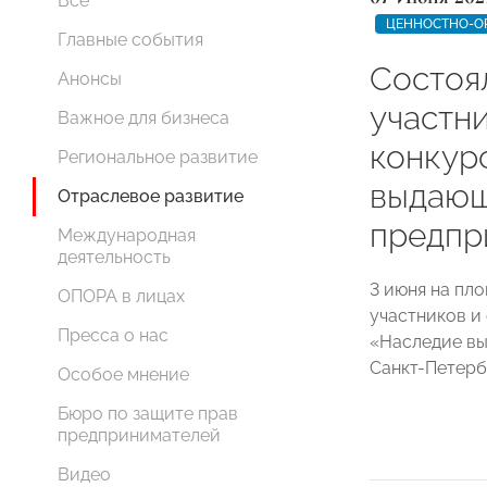
Все
ЦЕННОСТНО-О
Главные события
Состоя
Анонсы
участн
Важное для бизнеса
конкур
Региональное развитие
выдающ
Отраслевое развитие
предпр
Международная
деятельность
3 июня на пл
ОПОРА в лицах
участников и
Пресса о нас
«Наследие вы
Санкт-Петерб
Особое мнение
Бюро по защите прав
предпринимателей
Видео