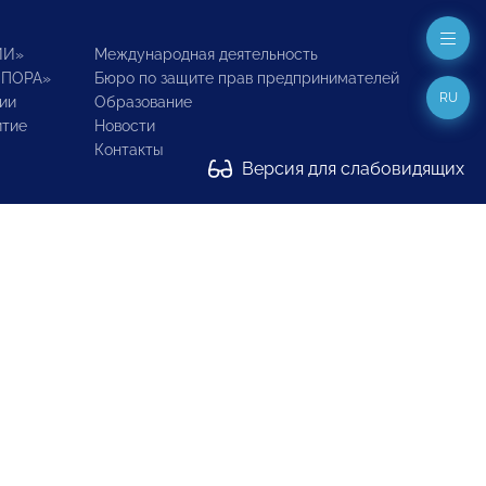
ИИ»
Международная деятельность
ОПОРА»
Бюро по защите прав предпринимателей
RU
ии
Образование
итие
Новости
Контакты
Версия для слабовидящих