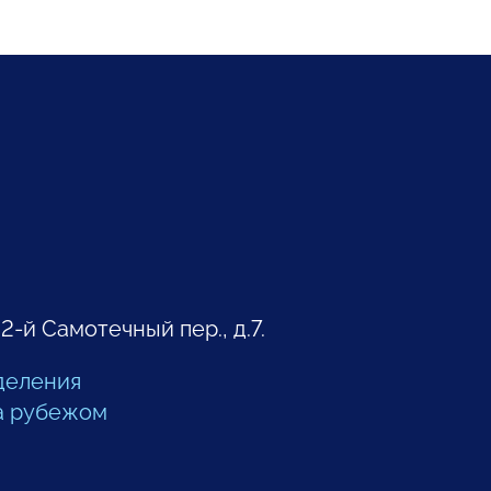
 2-й Самотечный пер., д.7.
деления
а рубежом