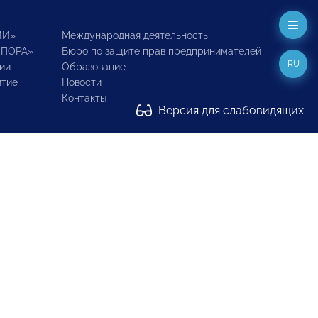
ИИ»
Международная деятельность
ОПОРА»
Бюро по защите прав предпринимателей
RU
ии
Образование
итие
Новости
Контакты
Версия для слабовидящих