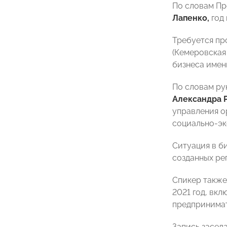
По словам П
Лапенко,
год
Требуется пр
(Кемеровская
бизнеса имен
По словам ру
Александра 
управления о
социально-эк
Ситуация в б
созданных ре
Спикер также
2021 год, вк
предпринимат
Запись засед