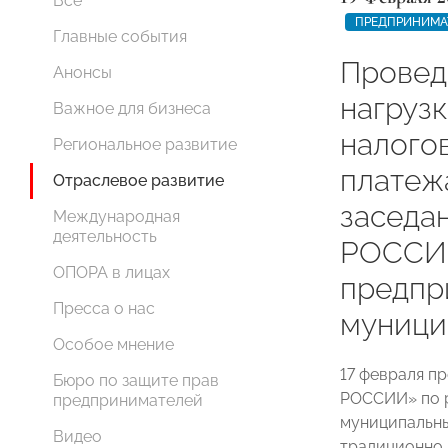
Все
ПРЕДПРИНИМА
Главные события
Провед
Анонсы
нагрузк
Важное для бизнеса
налого
Региональное развитие
платеж
Отраслевое развитие
заседа
Международная
деятельность
РОССИИ
ОПОРА в лицах
предпр
Пресса о нас
муници
Особое мнение
17 февраля п
Бюро по защите прав
РОССИИ» по 
предпринимателей
муниципальны
Видео
традиционно