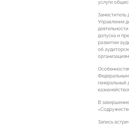
услуги общес
Заместитель 
Управления д
деятельности
допуска и пр
развитии ауд
об аудиторск
организациям
Особенностям
Федеральным 
генеральный
казначейство
В завершение
«Содружество
З
апись встре