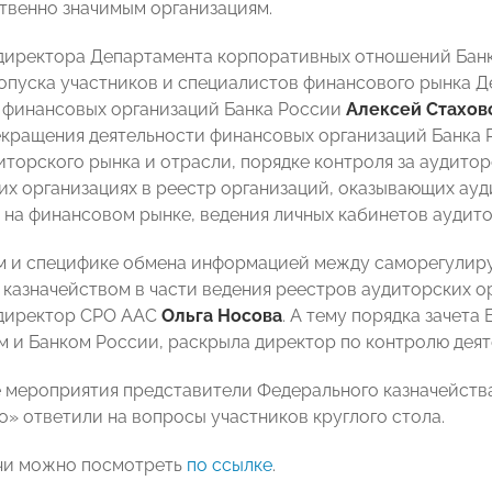
твенно значимым организациям.
директора Департамента корпоративных отношений Бан
опуска участников и специалистов финансового рынка Д
 финансовых организаций Банка России
Алексей Стахов
екращения деятельности финансовых организаций Банка
иторского рынка и отрасли, порядке контроля за аудито
их организациях в реестр организаций, оказывающих ау
 на финансовом рынке, ведения личных кабинетов аудито
 и специфике обмена информацией между саморегулиру
казначейством в части ведения реестров аудиторских о
 директор СРО ААС
Ольга Носова
. А тему порядка зачет
м и Банком России, раскрыла директор по контролю де
 мероприятия представители Федерального казначейства
» ответили на вопросы участников круглого стола.
чи можно посмотреть
по ссылке
.