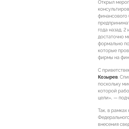
Открыл мероп
консультиров
финансового 
предпринима
года назад, 2
достаточно мн
формально по
которые пров
фирмы на фин
С приветстве
Козырев
. Сп
поскольку ми
которой рабо
цели»,
—
подч
Так, в рамка
Федерального
внесения све