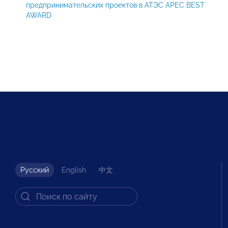
предпринимательских проектов в АТЭС APEC BEST
AWARD
Русский
English
中文