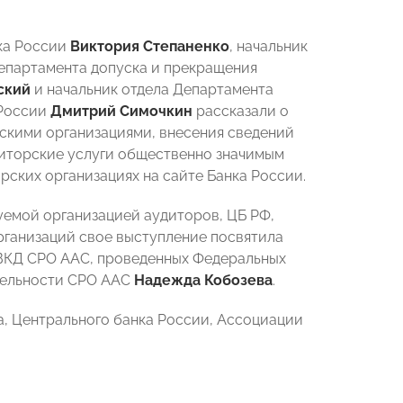
ка России
Виктория Степаненко
, начальник
епартамента допуска и прекращения
ский
и начальник отдела Департамента
 России
Дмитрий Симочкин
рассказали о
рскими организациями, внесения сведений
диторские услуги общественно значимым
рских организациях на сайте Банка России.
емой организацией аудиторов, ЦБ РФ,
рганизаций свое выступление посвятила
а ВКД СРО ААС, проведенных Федеральных
ятельности СРО ААС
Надежда Кобозева
.
, Центрального банка России, Ассоциации