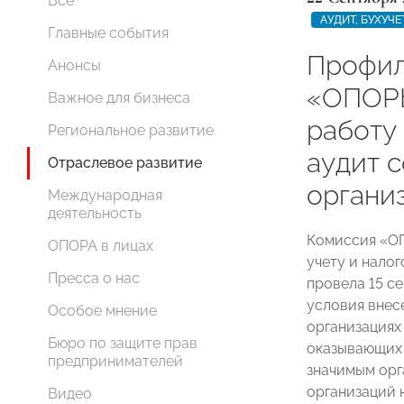
Все
АУДИТ, БУХУЧ
Главные события
Профил
Анонсы
«ОПОР
Важное для бизнеса
работу
Региональное развитие
аудит 
Отраслевое развитие
органи
Международная
деятельность
Комиссия «О
ОПОРА в лицах
учету и нало
Пресса о нас
провела 15 с
условия внес
Особое мнение
организациях
Бюро по защите прав
оказывающих 
предпринимателей
значимым орг
организаций 
Видео