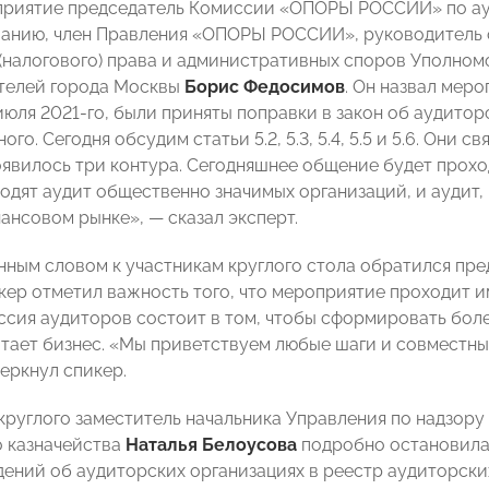
риятие председатель Комиссии «ОПОРЫ РОССИИ» по ауд
анию, член Правления «ОПОРЫ РОССИИ», руководитель
(налогового) права и административных споров Уполном
телей города Москвы
Борис Федосимов
. Он назвал мер
 июля 2021-го, были приняты поправки в закон об аудито
ого. Сегодня обсудим статьи 5.2, 5.3, 5.4, 5.5 и 5.6. Они 
явилось три контура. Сегодняшнее общение будет проход
одят аудит общественно значимых организаций, и аудит
ансовом рынке», — сказал эксперт.
нным словом к участникам круглого стола обратился пр
икер отметил важность того, что мероприятие проходит 
ссия аудиторов состоит в том, чтобы сформировать бол
тает бизнес. «Мы приветствуем любые шаги и совместны
еркнул спикер.
х круглого заместитель начальника Управления по надзор
 казначейства
Наталья Белоусова
подробно остановилас
дений об аудиторских организациях в реестр аудиторск