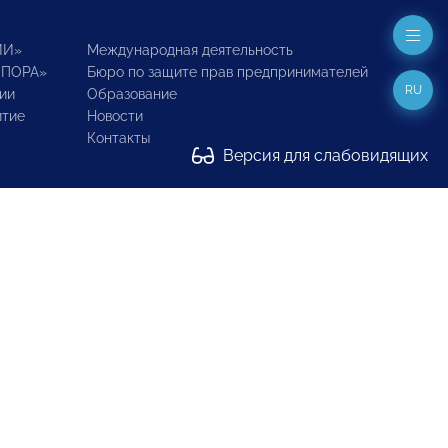
ИИ»
Международная деятельность
ОПОРА»
Бюро по защите прав предпринимателей
RU
ии
Образование
итие
Новости
Контакты
Версия для слабовидящих