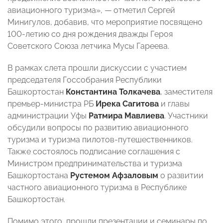
авиационного туризма»,
— отметил
Сергей
Минигулов, добавив, что мероприятие посвящено
100-летию со дня рождения дважды Героя
Советского Союза летчика Мусы Гареева.
В рамках слета прошли дискуссии с участием
председателя Госсобрания
Республики
Башкортостан
Константина Толкачева
, заместителя
премьер-министра
РБ
Ирека Сагитова
и главы
администрации Уфы
Ратмира Мавлиева
. Участники
обсудили вопросы по развитию авиационного
туризма и туризма пилотов-путешественников.
Также состоялось подписание соглашения с
Министром предпринимательства и туризма
Башкортостана
Рустемом Афзаловым
о развитии
частного авиационного туризма в Республике
Башкортостан.
Помимо этого, прошли презентации и семинары по