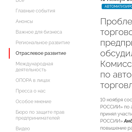
Все
АВТОМАТИЗИР
Главные события
Пробле
Анонсы
торгово
Важное для бизнеса
предпр
Региональное развитие
обсуди
Отраслевое развитие
Комис
Международная
деятельность
по авт
ОПОРА в лицах
торгов
Пресса о нас
10 ноября со
Особое мнение
РОССИИ» по а
Бюро по защите прав
принял участ
предпринимателей
РОССИИ»
Ан
повышение ра
Видео