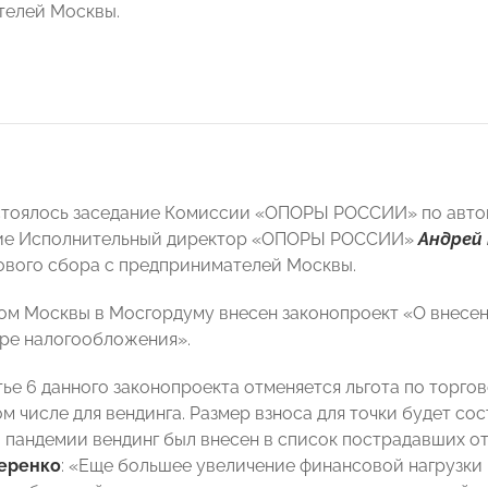
телей Москвы.
стоялось заседание Комиссии «ОПОРЫ РОССИИ» по автом
ие
Исполнительный директор «ОПОРЫ РОССИИ»
Андрей
ового сбора с предпринимателей Москвы.
ом Москвы в Мосгордуму внесен законопроект «О внесен
ре налогообложения».
тье 6 данного законопроекта отменяется льгота по торг
ом числе для вендинга. Размер взноса для точки будет сос
 пандемии вендинг был внесен в список пострадавших о
еренко
: «Еще большее увеличение финансовой нагрузки