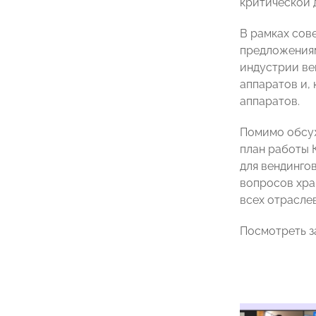
критической 
В рамках сов
предложениям
индустрии ве
аппаратов и,
аппаратов.
Помимо обсуж
план работы 
для вендинго
вопросов хра
всех отрасле
Посмотреть з