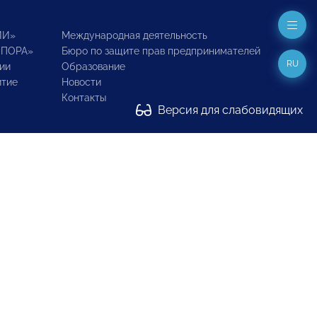
ИИ»
Международная деятельность
ОПОРА»
Бюро по защите прав предпринимателей
RU
ии
Образование
итие
Новости
Контакты
Версия для слабовидящих