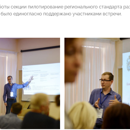
боты секции пилотирование регионального стандарта ра
 было единогласно поддержано участниками встречи.