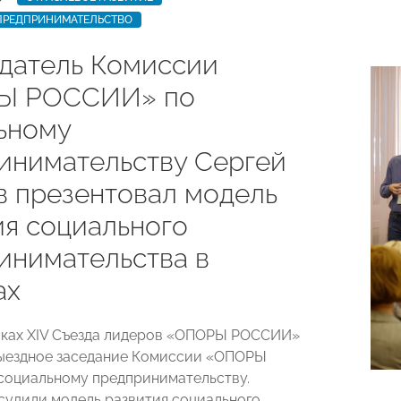
ПРЕДПРИНИМАТЕЛЬСТВО
датель Комиссии
Ы РОССИИ» по
ьному
инимательству Сергей
в презентовал модель
ия социального
инимательства в
ах
мках XIV Съезда лидеров «ОПОРЫ РОССИИ»
выездное заседание Комиссии «ОПОРЫ
оциальному предпринимательству.
судили модель развития социального