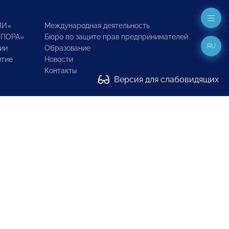
ИИ»
Международная деятельность
ОПОРА»
Бюро по защите прав предпринимателей
RU
ии
Образование
итие
Новости
Контакты
Версия для слабовидящих