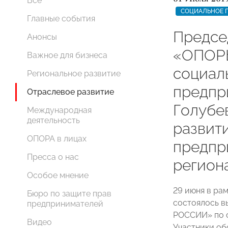
Все
СОЦИАЛЬНОЕ 
Главные события
Предсе
Анонсы
«ОПОР
Важное для бизнеса
социал
Региональное развитие
предпр
Отраслевое развитие
Голубе
Международная
деятельность
развит
ОПОРА в лицах
предпр
Пресса о нас
регион
Особое мнение
29 июня в ра
Бюро по защите прав
состоялось 
предпринимателей
РОССИИ» по с
Видео
Участники об