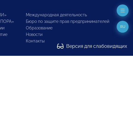
ИИ»
Международная деятельность
ОПОРА»
Бюро по защите прав предпринимателей
RU
ии
Образование
итие
Новости
Контакты
Версия для слабовидящих