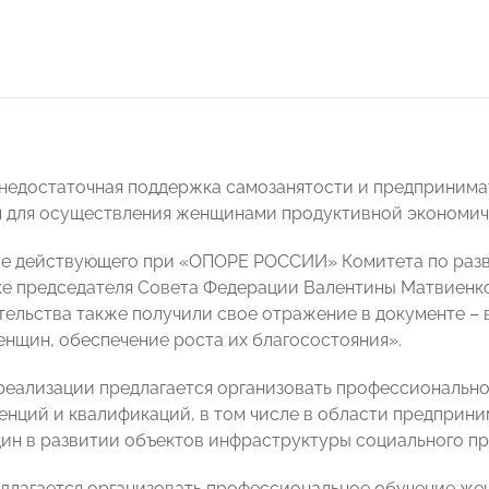
 недостаточная поддержка самозанятости и предпринима
 для осуществления женщинами продуктивной экономич
е действующего при «ОПОРЕ РОССИИ» Комитета по разв
е председателя Совета Федерации Валентины Матвиенк
ельства также получили свое отражение в документе –
нщин, обеспечение роста их благосостояния».
 реализации предлагается организовать профессиональн
енций и квалификаций, в том числе в области предприни
ин в развитии объектов инфраструктуры социального п
едлагается организовать профессиональное обучение же