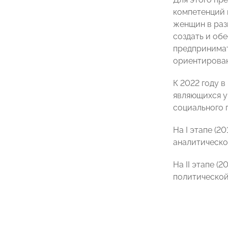
компетенций 
женщин в раз
создать и об
предпринимат
ориентирован
К 2022 году 
являющихся у
социального 
На I этапе (
аналитическо
На II этапе 
политической