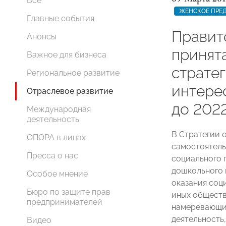
Все
ЖЕНСКОЕ ПРЕ
Главные события
Правит
Анонсы
принят
Важное для бизнеса
стратег
Региональное развитие
интере
Отраслевое развитие
до 2022
Международная
деятельность
В Стратегии 
ОПОРА в лицах
самостоятель
Пресса о нас
социального 
дошкольного 
Особое мнение
оказания соц
Бюро по защите прав
иных обществ
предпринимателей
намеревающи
деятельность
Видео