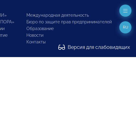
ИИ»
Международная деятельность
ОПОРА»
Бюро по защите прав предпринимателей
RU
ии
Образование
итие
Новости
Контакты
Версия для слабовидящих