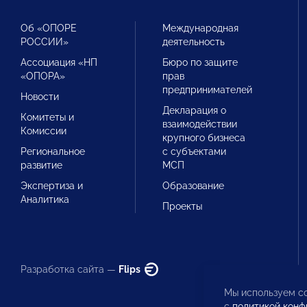
Об «ОПОРЕ
Международная
РОССИИ»
деятельность
Ассоциация «НП
Бюро по защите
«ОПОРА»
прав
предпринимателей
Новости
Декларация о
Комитеты и
взаимодействии
Комиссии
крупного бизнеса
Региональное
с субъектами
развитие
МСП
Экспертиза и
Образование
Аналитика
Проекты
Разработка сайта —
Flips
Мы используем co
с
политикой конф