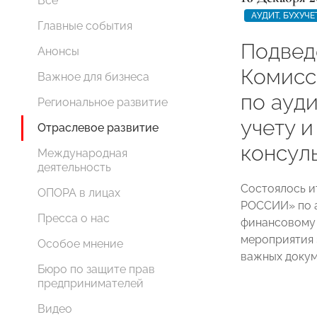
Все
АУДИТ, БУХУЧ
Главные события
Подвед
Анонсы
Комис
Важное для бизнеса
по ауди
Региональное развитие
учету 
Отраслевое развитие
консул
Международная
деятельность
Состоялось 
ОПОРА в лицах
РОССИИ» по а
Пресса о нас
финансовому 
мероприятия 
Особое мнение
важных докум
Бюро по защите прав
предпринимателей
Видео