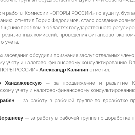
м работы Комиссии «ОПОРЫ РОССИИ» по аудиту, бухгал
анию, отметил Борис Федосимов, стало создание совме
общению проблем в областях государственного регулир
, ревизионных комиссий, проведения финансово-экономи
о учета.
ах заседания обсудили признание заслуг отдельных чле
му учету и налогово-финансовому консультированию. В то
«ОПОРЫ РОССИИ»
Александр Калинин
отметил:
ю Хандажевскую
— за продвижение и развитие К
рскому учету и налогово-финансовому консультированию
рабян
— за работу в рабочей группе по доработке п
Шершневу
— за работу в рабочей группе по доработке 