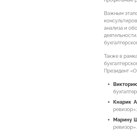
Важным этапо
консультиров
анализа и об
деятельности
бухгалтерског
Также в рамк
бухгалтерско
Президент 
Виктори
бухгалте
Кнарик А
ревизор»;
Марину 
ревизор».