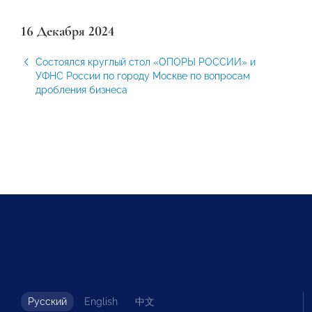
16 Декабря 2024
Состоялся круглый стол «ОПОРЫ РОССИИ» и
УФНС России по городу Москве по вопросам
дробления бизнеса
Русский
English
中文