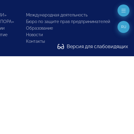
ИИ»
Международная деятельность
ОПОРА»
Бюро по защите прав предпринимателей
RU
ии
Образование
итие
Новости
Контакты
Версия для слабовидящих