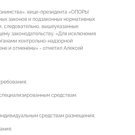
еприимства», вице-президента «ОПОРЫ
ых законов и подзаконных нормативных
и, следовательно, вышеуказанные
щему законодательству. «Для исключения
рганами контрольно-надзорной
ене и отменены» - отметил Алексей
требования;
к специализированным средствам
 индивидуальным средствам размещения;
ания;