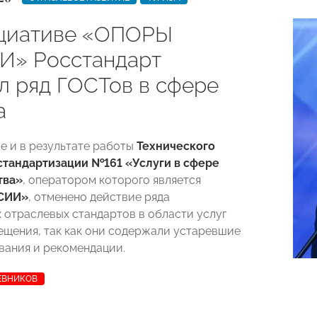
циативе «ОПОРЫ
» Росстандарт
л ряд ГОСТов в сфере
а
е и в результате работы
Технического
стандартизации №161 «Услуги в сфере
тва»
, оператором которого является
СИИ»
, отменено действие ряда
 отраслевых стандартов в области услуг
ещения, так как они содержали устаревшие
вания и рекомендации.
ЕВНИКОВ