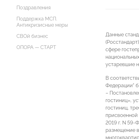
Поздравления
Поддержка МСП.
Антикризисные меры
Данные станд
СВОй бизнес
(Росстандарт)
ОПОРА — СТАРТ
сфере гостеп
национальных
устаревшие н
В соответстви
Федерации" б
– Постановле
гостиниц», у
гостиниц, тр
присвоенной г
2019 г. N 59
размещение в
многоквартир