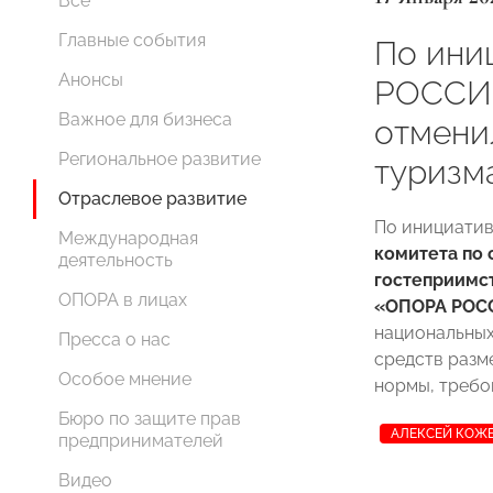
Все
Главные события
По ини
Анонсы
РОССИИ
Важное для бизнеса
отмени
Региональное развитие
туризм
Отраслевое развитие
По инициатив
Международная
комитета по 
деятельность
гостеприимс
ОПОРА в лицах
«ОПОРА РОС
национальных
Пресса о нас
средств разм
Особое мнение
нормы, требо
Бюро по защите прав
АЛЕКСЕЙ КОЖ
предпринимателей
Видео