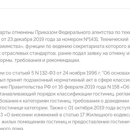
арты отменены Приказом Федерального агентства по те
 от 23 декабря 2019 года за номером №1431. Технически
риимства», функции по ведению секретариата которого
 отраслевых стандартов, ранее подал заявку на отмену и
ормы, требования и рекомендации.
и со статьей 5 N 132-ФЗ от 24 ноября 1996 г. "Об основ
ыл принят подзаконный нормативный акт в сфере класс
ние Правительства РФ от 16 февраля 2019 года N 158 «
станавливающий порядок классификации гостиниц, регла
ебования к категориям гостиниц, требования о доведени
остинице категории. Также с 01 октября 2019 года вступ
-ФЗ «О внесении изменений в статью 17 Жилищного коде
 жилых помещениях гостиниц и предоставление гостини
ного дома.