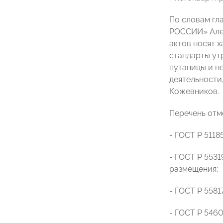
По словам гл
РОССИИ» Алек
актов носят 
стандарты ут
путаницы и н
деятельности
Кожевников.
Перечень отм
- ГОСТ Р 511
- ГОСТ Р 553
размещения;
- ГОСТ Р 558
- ГОСТ Р 546