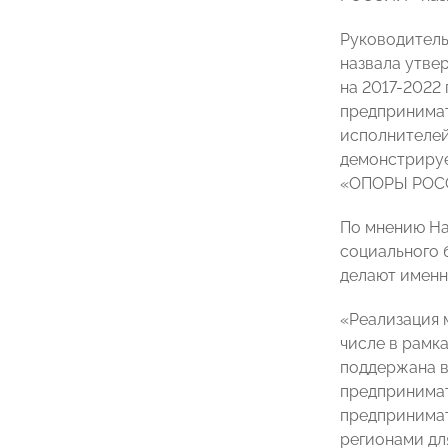
Руководитель
назвала утве
на 2017-2022
предпринимат
исполнителей
демонстрируе
«ОПОРЫ РОС
По мнению На
социального 
делают имен
«Реализация 
числе в рамк
поддержана в
предпринимат
предпринимат
регионами дл