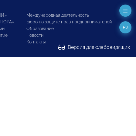
ИИ»
Международная деятельность
ОПОРА»
Бюро по защите прав предпринимателей
RU
ии
Образование
итие
Новости
Контакты
Версия для слабовидящих