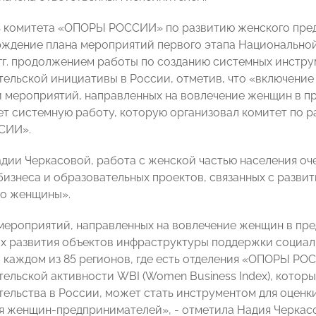
 комитета «ОПОРЫ РОССИИ» по развитию женского пре
рждение плана мероприятий первого этапа Национальной
 гг. продолжением работы по созданию системных инстр
ельской инициативы в России, отметив, что «включение
 мероприятий, направленных на вовлечение женщин в п
т системную работу, которую организовал комитет по 
СИИ».
дии Черкасовой, работа с женской частью населения оче
бизнеса и образовательных проектов, связанных с разви
но женщины».
мероприятий, направленных на вовлечение женщин в пре
ах развития объектов инфраструктуры поддержки социал
 каждом из 85 регионов, где есть отделения «ОПОРЫ РО
ельской активности WBI (Women Business Index), котор
ельства в России, может стать инструментом для оценк
я женщин-предпринимателей», - отметила Надия Черкасо