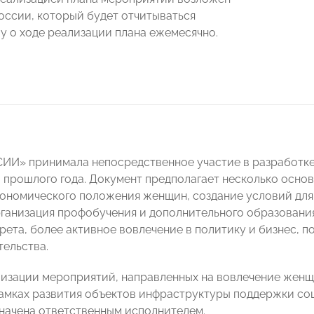
оссии, который будет отчитываться
у о ходе реализации плана ежемесячно.
И» принимала непосредственное участие в разработке 
о прошлого года. Документ предполагает несколько осно
ономического положения женщин, создание условий для
рганизация профобучения и дополнительного образования 
крета, более активное вовлечение в политику и бизнес, 
ельства.
лизации мероприятий, направленных на вовлечение женщ
рамках развития объектов инфраструктуры поддержки с
ачена ответственным исполнителем.