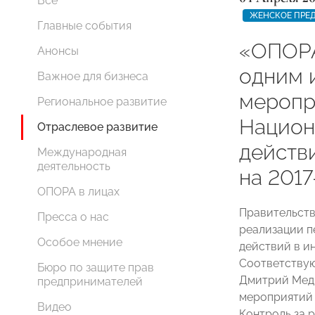
Все
ЖЕНСКОЕ ПРЕ
Главные события
«ОПОР
Анонсы
одним 
Важное для бизнеса
меропр
Региональное развитие
Национ
Отраслевое развитие
действ
Международная
деятельность
на 2017
ОПОРА в лицах
Правительств
Пресса о нас
реализации п
Особое мнение
действий в и
Соответству
Бюро по защите прав
Дмитрий Медв
предпринимателей
мероприятий 
Видео
Контроль за 