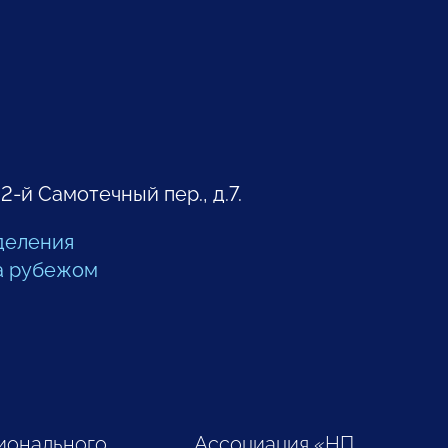
 2-й Самотечный пер., д.7.
деления
а рубежом
ионального
Ассоциация «НП