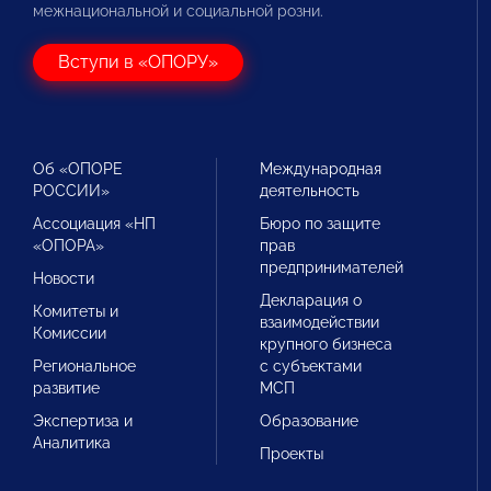
межнациональной и социальной розни.
Вступи в «ОПОРУ»
Об «ОПОРЕ
Международная
РОССИИ»
деятельность
Ассоциация «НП
Бюро по защите
«ОПОРА»
прав
предпринимателей
Новости
Декларация о
Комитеты и
взаимодействии
Комиссии
крупного бизнеса
Региональное
с субъектами
развитие
МСП
Экспертиза и
Образование
Аналитика
Проекты