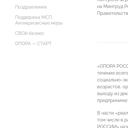
на Минтруд Р
Поздравления
Правительств
Поддержка МСП.
Антикризисные меры
СВОй бизнес
ОПОРА — СТАРТ
«ОПОРА РОССИ
течение всег
социально-эк
возрастов, о
выходу из де
предпринимат
В части «реа
том числе в 
РОССИИ» назн