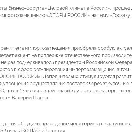
оты бизнес-форума «Деловой климат в России», прошедше
импортозамещению «ОПОРЫ РОССИИ» на тему «Госзакупки
время тема импортозамещения приобрела особую актуал
делает акцент на поддержке отечественного производит
о не раз подчеркивалось президентом Российской Федера
актов в сфере регулирования импортозамещения, в том чи
ОПОРЫ РОССИИ». Дополнительно стимулируется развити
ия упрощения осуществления поставок через закупочные
Ф, что и было основной темой круглого стола, организ
твом Валерий Шагаев.
седания обсудили проведение мониторинга в части испо
1352 ряда ДЗО ПАО «Россети».