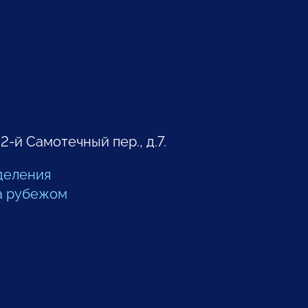
 2-й Самотечный пер., д.7.
деления
а рубежом