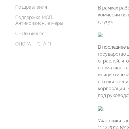
Поздравления
В рамках раб
комиссии по 
Поддержка МСП.
другу».
Антикризисные меры
СВОй бизнес
ОПОРА — СТАРТ
В последнее 
государство 
отраслей, чт
нормативных 
инициативе «
с точки зрен
корпораций Р
под руководс
Участники за
11.12.2014 №