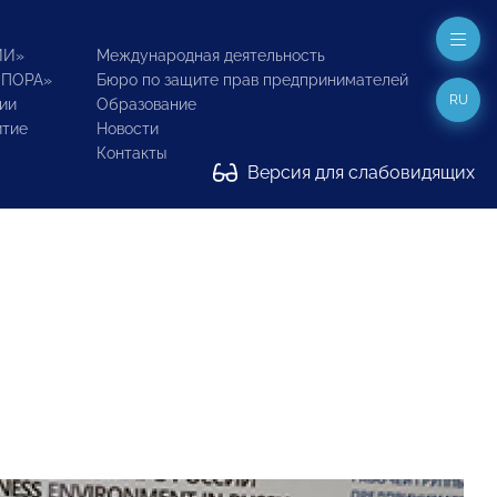
ИИ»
Международная деятельность
ОПОРА»
Бюро по защите прав предпринимателей
RU
ии
Образование
итие
Новости
Контакты
Версия для слабовидящих