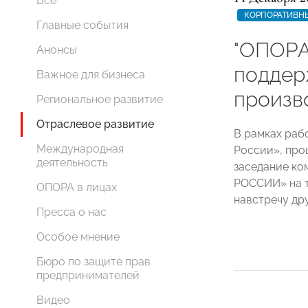
Все
КОРПОРАТИВН
Главные события
"ОПОР
Анонсы
поддер
Важное для бизнеса
произв
Региональное развитие
Отраслевое развитие
В рамках раб
Международная
России», про
деятельность
заседание к
РОССИИ» на т
ОПОРА в лицах
навстречу дру
Пресса о нас
Особое мнение
Бюро по защите прав
предпринимателей
Видео