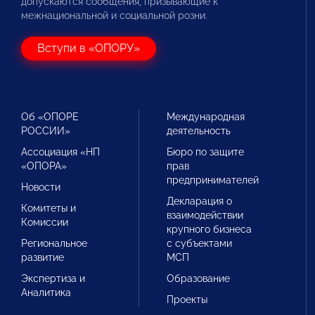
допускаются сообщения, призывающие к
межнациональной и социальной розни.
Вступи в «ОПОРУ»
Об «ОПОРЕ
Международная
РОССИИ»
деятельность
Ассоциация «НП
Бюро по защите
«ОПОРА»
прав
предпринимателей
Новости
Декларация о
Комитеты и
взаимодействии
Комиссии
крупного бизнеса
Региональное
с субъектами
развитие
МСП
Экспертиза и
Образование
Аналитика
Проекты