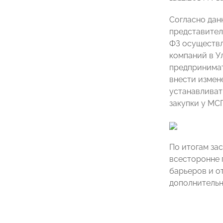
Согласно дан
представител
ФЗ осуществл
компаний в Ул
предпринимат
внести измен
устанавливат
закупки у МСП
По итогам за
всесторонне 
барьеров и о
дополнительн