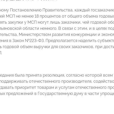
ному Постановлению Правительства, каждый госзаказчик 
ей МСП не менее 18 процентов от общего объема годовых
ять закупки у МСП могут лишь заказчики, чей годовой об
ьяновской области немного. В связи с этим, и в целях п
ельства, Министерством развития конкуренции и экон
ения в Закон №223-ФЗ. Предполагается наделить субъек
ь годовой объем выручки для своих заказчиков, при дос
.
седания была принята резолюция, согласно которой всем
поддерживать отечественного производителя, содейст
тдавать приоритет товарам и услугам отечественного пр
ых предложений в Государственную думу в части упроще