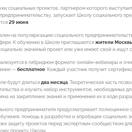
ки социальных проектов, партнером которого выступа
предпринимательству, запускает Школу социального пр
утся
29 июня
.
влен на популяризацию социального предпринимательст
фере. К обучению в Школе приглашаются
жители Москвы 
социально значимый проект или уже имеют свой и ищут с
ализуется в гибридном формате: онлайн-вебинары и оч
чение —
бесплатное
. Каждый участник получит сертифика
оле будут длиться
два месяца
. Теоретическая часть позв
ельства и изучить набор инструментов, необходимых для
лена на закрепление знаний и применение их в ходе разр
ьного предпринимателя предусматривает полноценное с
бучения, помощь в разработке и апробации социально з
акже защиту проектов перед экспертным сообществом дл
дому проекту Школы.