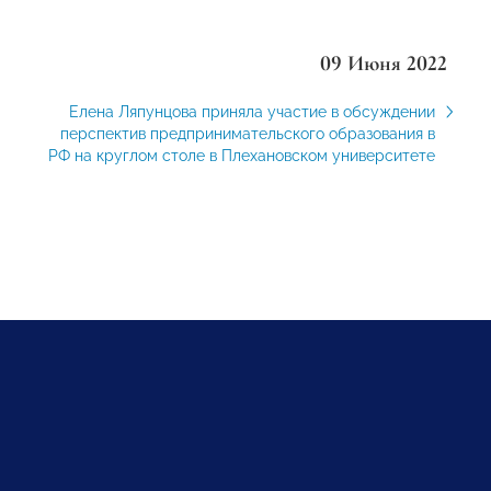
09 Июня 2022
Елена Ляпунцова приняла участие в обсуждении
перспектив предпринимательского образования в
РФ на круглом столе в Плехановском университете