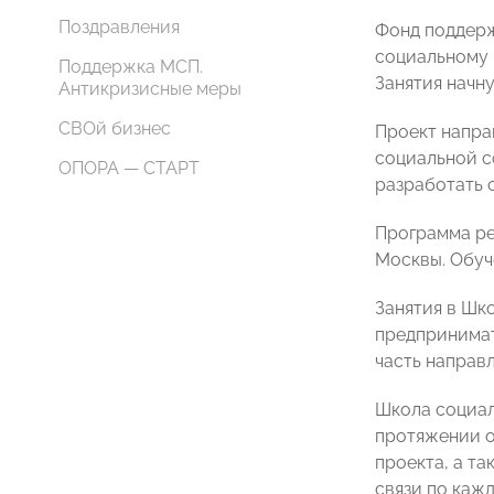
Поздравления
Фонд поддерж
социальному 
Поддержка МСП.
Занятия начн
Антикризисные меры
СВОй бизнес
Проект напра
социальной с
ОПОРА — СТАРТ
разработать 
Программа ре
Москвы. Обу
Занятия в Шк
предпринимат
часть направ
Школа социал
протяжении о
проекта, а т
связи по каж