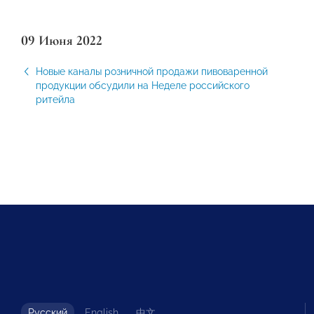
09 Июня 2022
Новые каналы розничной продажи пивоваренной
продукции обсудили на Неделе российского
ритейла
Русский
English
中文