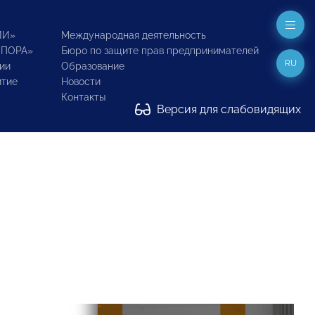
ИИ»
Международная деятельность
ОПОРА»
Бюро по защите прав предпринимателей
RU
ии
Образование
итие
Новости
Контакты
Версия для слабовидящих