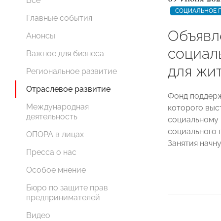
Все
СОЦИАЛЬНОЕ 
Главные события
Объявл
Анонсы
социал
Важное для бизнеса
для жи
Региональное развитие
Отраслевое развитие
Фонд поддерж
Международная
которого вы
деятельность
социальному 
социального 
ОПОРА в лицах
Занятия начн
Пресса о нас
Особое мнение
Бюро по защите прав
предпринимателей
Видео