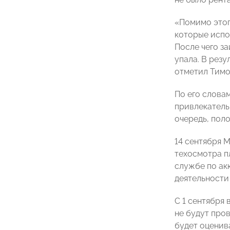
«Помимо этог
которые испо
После чего з
упала. В резу
отметил Тимо
По его слова
привлекатель
очередь, пол
14 сентября 
техосмотра п
службе по ак
деятельности
С 1 сентября
не будут пров
будет оценив