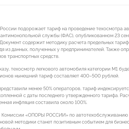
в России подорожает тариф на проведение техосмотра ав
антимонопольной службы (ФАС), опубликованном 23 се
Документ содержит методику расчета предельных тариф
дя из данных, полученных у предпринимателей. Также оп
пов транспортных средств.
казу, техосмотр легкового автомобиля категории M1 буде
егионов нынешний тариф составляет 400–500 рублей.
представили менее 50% операторов, тариф индексируетс
опленной с даты последнего утвержденного тарифа. Расче
енная инфляция составила около 100%.
ь Комиссии «ОПОРЫ РОССИИ» по автотехобслуживанию
 новой методики станет позитивным событием для бизнес
абельным.