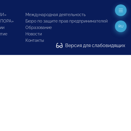
ИИ»
Международная деятельность
ОПОРА»
Бюро по защите прав предпринимателей
RU
ии
Образование
итие
Новости
Контакты
Версия для слабовидящих