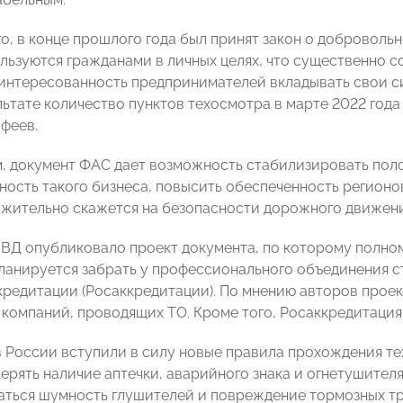
о, в конце прошлого года был принят закон о доброволь
льзуются гражданами в личных целях, что существенно с
аинтересованность предпринимателей вкладывать свои си
льтате количество пунктов техосмотра в марте 2022 года
феев.
м, документ ФАС дает возможность стабилизировать поло
ность такого бизнеса, повысить обеспеченность регионов
ожительно скажется на безопасности дорожного движени
МВД опубликовало проект документа, по которому полно
ланируется забрать у профессионального объединения 
кредитации (Росаккредитации). По мнению авторов проек
 компаний, проводящих ТО. Кроме того, Росаккредитация
 в России вступили в силу новые правила прохождения те
ерять наличие аптечки, аварийного знака и огнетушителя
аться шумность глушителей и повреждение тормозных тр