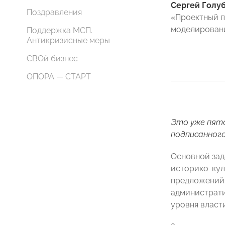
Сергей Голу
Поздравления
«Проектный п
моделирован
Поддержка МСП.
Антикризисные меры
СВОй бизнес
ОПОРА — СТАРТ
Это уже пято
подписанного
Основной зад
историко-кул
предложений 
администрати
уровня власти