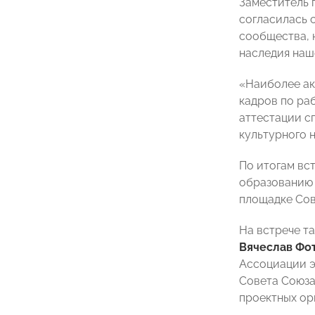
Заместитель 
согласилась 
сообщества, 
наследия наш
«Наиболее ак
кадров по ра
аттестации с
культурного 
По итогам вс
образованию 
площадке Сов
На встрече т
Вячеслав Фо
Ассоциации э
Совета Союза
проектных ор