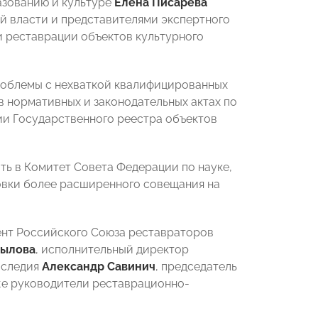
азованию и культуре
Елена Писарева
й власти и представителями экспертного
и реставрации объектов культурного
роблемы с нехваткой квалифицированных
в нормативных и законодательных актах по
ии Государственного реестра объектов
ть в Комитет Совета Федерации по науке,
овки более расширенного совещания на
ент Российского Союза реставраторов
пылова
, исполнительный директор
аследия
Александр Савинич
, председатель
кже руководители реставрационно-