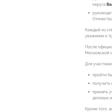
округа
Ва
руководи
Отечеств
Каждый из сп
уважение к т
После официа
Московской о
Для участник
пройти б
получить 
принять у
деловых и
Кроме того, 