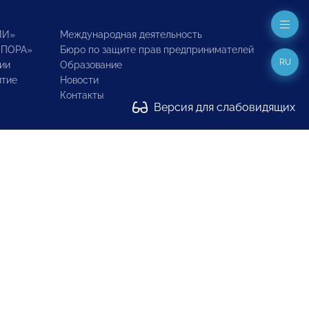
ИИ»
Международная деятельность
ОПОРА»
Бюро по защите прав предпринимателей
RU
ии
Образование
итие
Новости
Контакты
Версия для слабовидящих