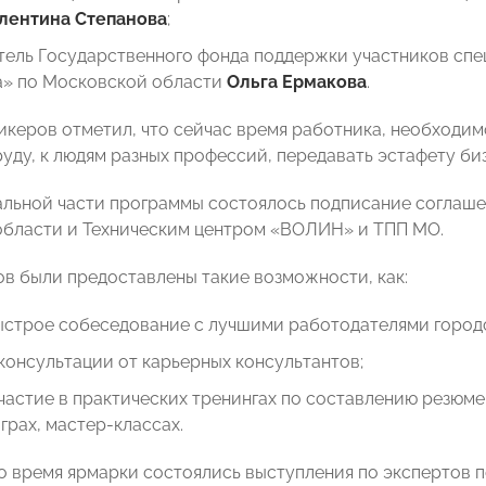
лентина
Степанова
;
тель Государственного фонда поддержки участников сп
а» по Московской области
Ольга Ермакова
.
икеров отметил, что сейчас время работника, необходи
руду, к людям разных профессий, передавать эстафету би
льной части программы состоялось подписание соглаше
бласти и Техническим центром «ВОЛИН» и ТПП МО.
ов были предоставлены такие возможности, как:
ыстрое собеседование с лучшими работодателями городс
консультации от карьерных консультантов;
частие в практических тренингах по составлению резюм
грах, мастер-классах.
во время ярмарки состоялись выступления по экспертов п