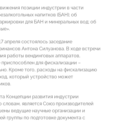
движения позиции индустрии в части
езалкогольных напитков (БАН); об
аркировки для БАН и минеральных вод; об
ые».
7 апреля состоялось заседание
нансов Антона Силуанова. В ходе встречи
ия работы вендинговых аппаратов,
не приспособлен для фискализации –
но. Кроме того, расходы на фискализацию
оход, который устройство может
иков.
кта Концепции развития индустрии
о словам, является Союз производителей
ашены ведущие научные организации и
ей группы по подготовке документа с
.