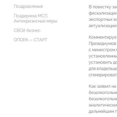
Поздравления
В повестку з
фискализации
Поддержка МСП.
экспортных в
Антикризисные меры
актуализации
СВОй бизнес
Комментируя 
ОПОРА — СТАРТ
Президиумов 
с министром 
установленны
установить д
для владельц
сгенерироват
Как заявил н
безалкогольн
безалкогольн
аналитически
дальнейшим 