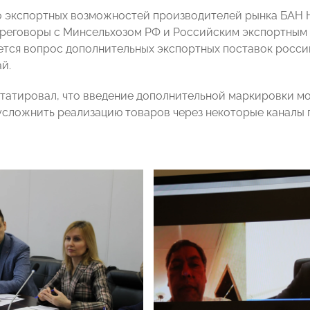
 экспортных возможностей производителей рынка БАН Н
реговоры с Минсельхозом РФ и Российским экспортным 
тся вопрос дополнительных экспортных поставок росси
й.
татировал, что введение дополнительной маркировки м
усложнить реализацию товаров через некоторые каналы 