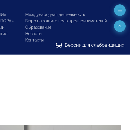
ИИ»
Международная деятельность
ОПОРА»
Бюро по защите прав предпринимателей
RU
ии
Образование
итие
Новости
Контакты
Версия для слабовидящих