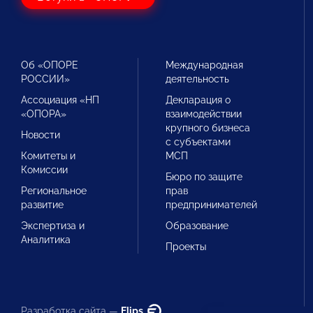
Об «ОПОРЕ
Международная
РОССИИ»
деятельность
Ассоциация «НП
Декларация о
«ОПОРА»
взаимодействии
крупного бизнеса
Новости
с субъектами
Комитеты и
МСП
Комиссии
Бюро по защите
Региональное
прав
развитие
предпринимателей
Экспертиза и
Образование
Аналитика
Проекты
Разработка сайта —
Flips