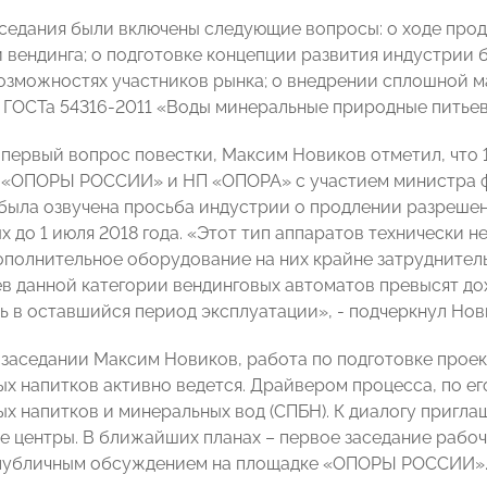
аседания были включены следующие вопросы: о ходе про
 вендинга; о подготовке концепции развития индустрии б
озможностях участников рынка; о внедрении сплошной м
 ГОСТа 54316-2011 «Воды минеральные природные питьев
первый вопрос повестки, Максим Новиков отметил, что 1
«ОПОРЫ РОССИИ» и НП «ОПОРА» с участием министра фи
была озвучена просьба индустрии о продлении разрешен
х до 1 июля 2018 года. «Этот тип аппаратов технически 
ополнительное оборудование на них крайне затруднитель
ев данной категории вендинговых автоматов превысят д
ь в оставшийся период эксплуатации», - подчеркнул Нов
а заседании Максим Новиков, работа по подготовке прое
ых напитков активно ведется. Драйвером процесса, по ег
ых напитков и минеральных вод (СПБН). К диалогу пригл
е центры. В ближайших планах – первое заседание рабоч
публичным обсуждением на площадке «ОПОРЫ РОССИИ»