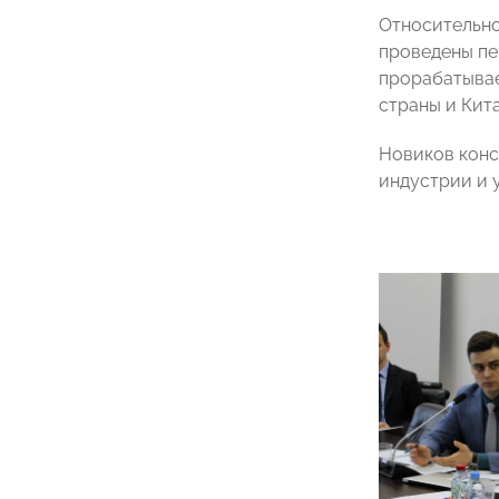
Относительно
проведены пе
прорабатывае
страны и Кита
Новиков конс
индустрии и 