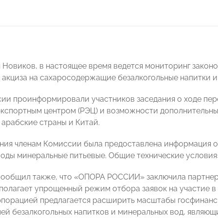
-н Новиков, в настоящее время ведется мониторинг закон
 акциза на сахаросодержащие безалкогольные напитки и 
ии проинформировали участников заседания о ходе пер
кспортным центром (РЭЦ) и возможности дополнительны
 арабские страны и Китай.
ания членам Комиссии была предоставлена информация о
Воды минеральные питьевые. Общие технические условия
сообщил также, что «ОПОРА РОССИИ» заключила партне
полагает упрощенный режим отбора заявок на участие в
рпорацией предлагается расширить масштабы госфинанси
ей безалкогольных напитков и минеральных вод, явля