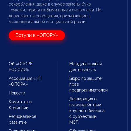
оскорбления, даже в случае замены букв
точками, тире и любыми иными символами. Не
допускаются сообщения, призывающие к
межнациональной и социальной розни.
Вступи в «ОПОРУ»
Об «ОПОРЕ
Международная
РОССИИ»
деятельность
Ассоциация «НП
Бюро по защите
«ОПОРА»
прав
предпринимателей
Новости
Декларация о
Комитеты и
взаимодействии
Комиссии
крупного бизнеса
Региональное
с субъектами
развитие
МСП