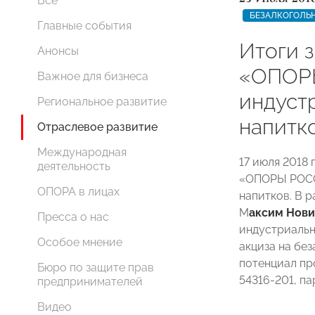
Все
БЕЗАЛКОГОЛЬ
Главные события
Итоги 
Анонсы
«ОПОР
Важное для бизнеса
индуст
Региональное развитие
напитк
Отраслевое развитие
Международная
17 июля 2018
деятельность
«ОПОРЫ РОСС
ОПОРА в лицах
напитков. В 
М
аксим Нови
Пресса о нас
индустриальн
Особое мнение
акциза на бе
потенциал пр
Бюро по защите прав
54316-201, п
предпринимателей
Видео