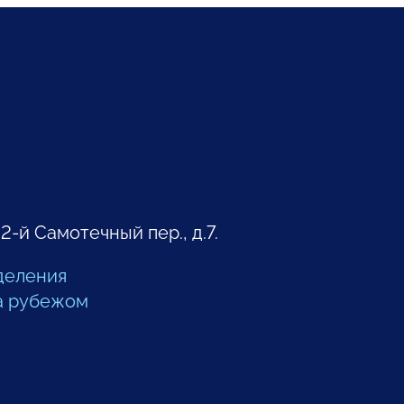
 2-й Самотечный пер., д.7.
деления
а рубежом