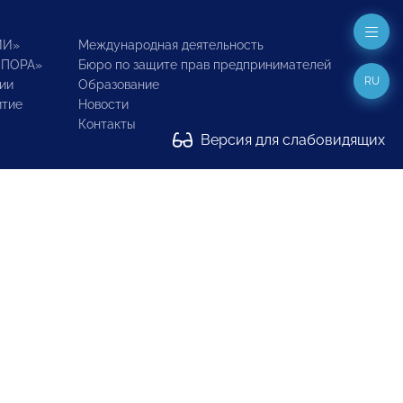
ИИ»
Международная деятельность
ОПОРА»
Бюро по защите прав предпринимателей
RU
ии
Образование
итие
Новости
Контакты
Версия для слабовидящих