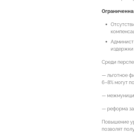
Ограниченная
Отсутстви
компенсац
Администр
издержки 
Среди перспе
— льготное ф
6–8% могут п
— межмуницип
— реформа за
Повышение ур
позволят пол