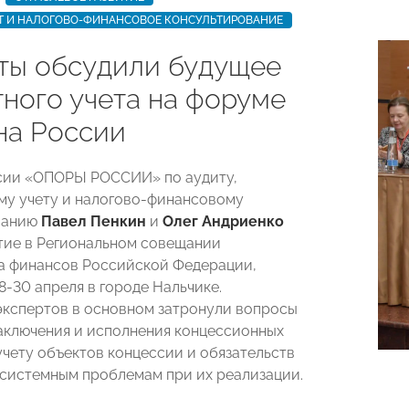
ЕТ И НАЛОГОВО-ФИНАНСОВОЕ КОНСУЛЬТИРОВАНИЕ
ты обсудили будущее
ного учета на форуме
а России
сии «ОПОРЫ РОССИИ» по аудиту,
му учету и налогово-финансовому
ванию
Павел Пенкин
и
Олег Андриенко
тие в Региональном совещании
а финансов Российской Федерации,
-30 апреля в городе Нальчике.
кспертов в основном затронули вопросы
аключения и исполнения концессионных
учету объектов концессии и обязательств
 системным проблемам при их реализации.