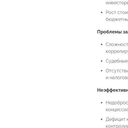
инвесторы
Рост стои
бюджетны
Проблемы за
Сложность
коррелиру
Судебные
Отсутстви
и налогов
Неэффективн
Недоброс
концесси
Дефицит к
контроли