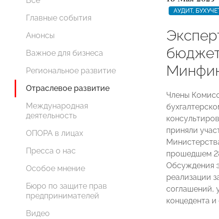
Все
АУДИТ, БУХУЧ
Главные события
Экспер
Анонсы
бюджет
Важное для бизнеса
Минфин
Региональное развитие
Отраслевое развитие
Члены Комис
Международная
бухгалтерско
деятельность
консультиро
приняли учас
ОПОРА в лицах
Министерств
Пресса о нас
прошедшем 28
Обсуждения э
Особое мнение
реализации з
Бюро по защите прав
соглашений, 
предпринимателей
концедента и
Видео