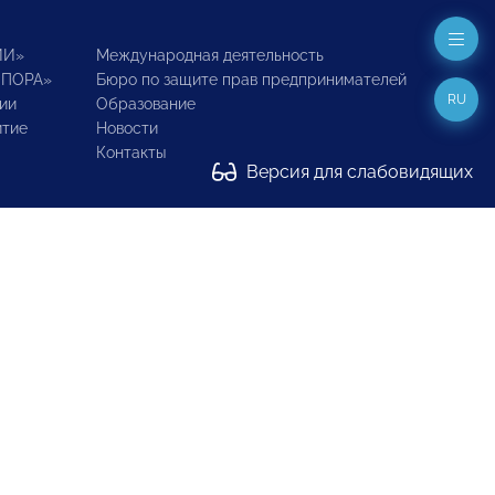
ИИ»
Международная деятельность
ОПОРА»
Бюро по защите прав предпринимателей
RU
ии
Образование
итие
Новости
Контакты
Версия для слабовидящих