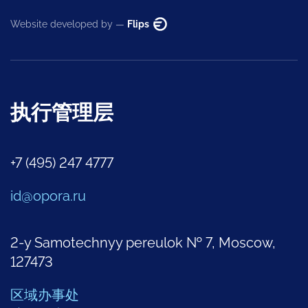
Website developed by —
Flips
执行管理层
+7 (495) 247 4777
id@opora.ru
2-y Samotechnyy pereulok № 7, Moscow,
127473
区域办事处