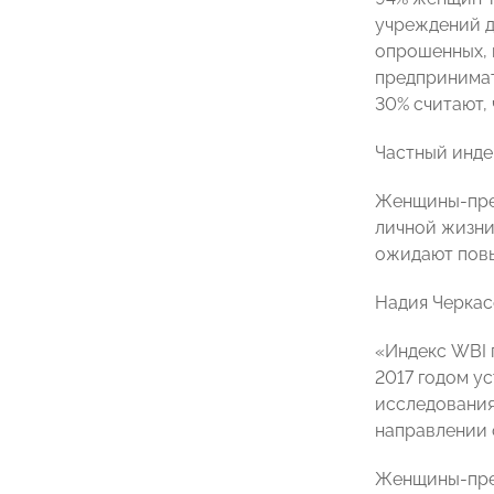
учреждений д
опрошенных, 
предпринимат
30% считают, 
Частный инде
Женщины-пред
личной жизни
ожидают повы
Надия Черкас
«Индекс WBI 
2017 годом ус
исследования 
направлении 
Женщины-пред