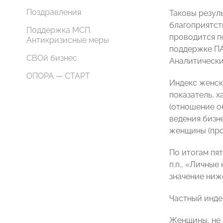
Поздравления
Таковы резул
благоприятст
Поддержка МСП.
проводится п
Антикризисные меры
поддержке ПА
СВОй бизнес
Аналитически
ОПОРА — СТАРТ
Индекс женск
показатель, 
(отношение о
ведения бизне
женщины (про
По итогам пя
п.п., «Личны
значение ниже 
Частный инде
Женщины, не 