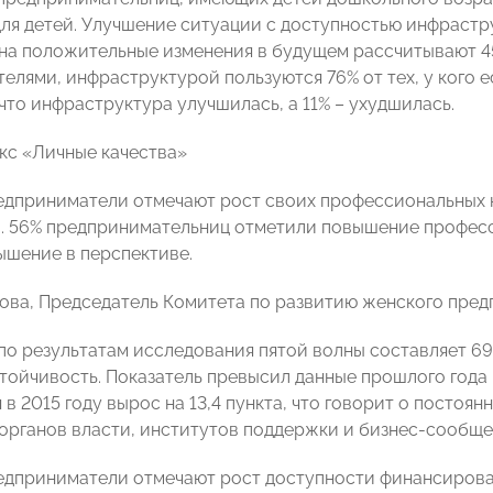
ля детей. Улучшение ситуации с доступностью инфрастр
на положительные изменения в будущем рассчитывают 4
елями, инфраструктурой пользуются 76% от тех, у кого е
что инфраструктура улучшилась, а 11% – ухудшилась.
кс «Личные качества»
приниматели отмечают рост своих профессиональных к
. 56% предпринимательниц отметили повышение професси
шение в перспективе.
ова, Председатель Комитета по развитию женского пр
по результатам исследования пятой волны составляет 69
тойчивость. Показатель превысил данные прошлого года н
в 2015 году вырос на 13,4 пункта, что говорит о постоя
органов власти, институтов поддержки и бизнес-сообще
приниматели отмечают рост доступности финансирован