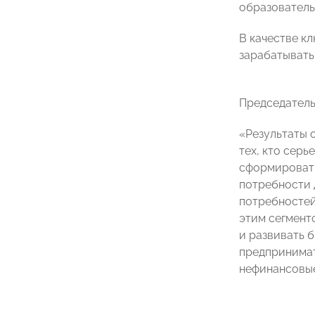
образователь
В качестве к
зарабатывать
Председатель
«Результаты 
тех, кто сер
сформировать
потребности 
потребностей
этим сегмент
и развивать 
предпринимат
нефинансовые