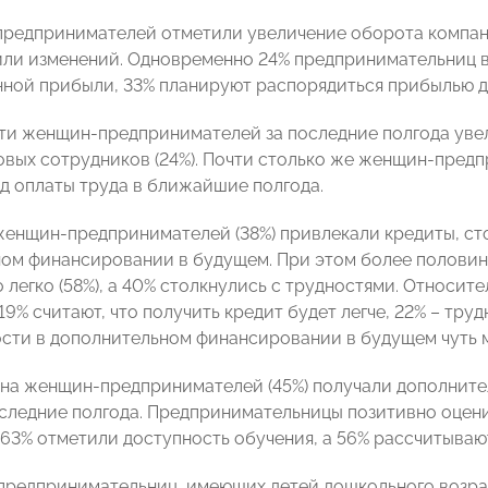
редпринимателей отметили увеличение оборота компании,
или изменений. Одновременно 24% предпринимательниц в
нной прибыли, 33% планируют распорядиться прибылью д
ти женщин-предпринимателей за последние полгода увел
овых сотрудников (24%). Почти столько же женщин-пред
д оплаты труда в ближайшие полгода.
женщин-предпринимателей (38%) привлекали кредиты, ст
ом финансировании в будущем. При этом более половин
 легко (58%), а 40% столкнулись с трудностями. Относит
19% считают, что получить кредит будет легче, 22% – труд
сти в дополнительном финансировании в будущем чуть м
на женщин-предпринимателей (45%) получали дополните
оследние полгода. Предпринимательницы позитивно оцен
 63% отметили доступность обучения, а 56% рассчитываю
редпринимательниц, имеющих детей дошкольного возрас