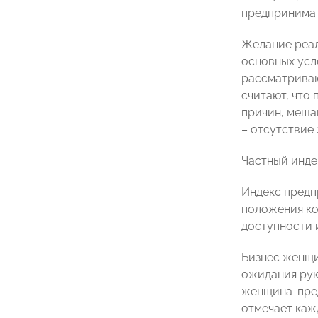
предпринимат
Желание реал
основных усл
рассматриваю
считают, что 
причин, меша
– отсутствие 
Частный инде
Индекс предп
положения ко
доступности 
Бизнес женщи
ожидания рук
женщина-пред
отмечает кажд