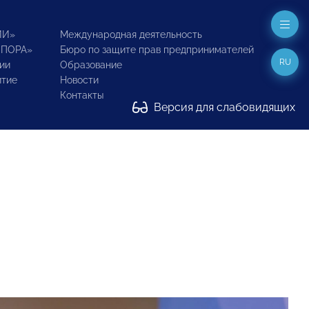
ИИ»
Международная деятельность
ОПОРА»
Бюро по защите прав предпринимателей
RU
ии
Образование
итие
Новости
Контакты
Версия для слабовидящих