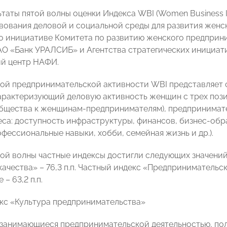
ьтаты пятой волны оценки Индекса WBI (Women Business I
вования деловой и социальной среды для развития женс
о инициативе Комитета по развитию женского предпр
О «Банк УРАЛСИБ» и Агентства стратегических инициат
й центр НАФИ.
ой предпринимательской активности WBI представляет 
характеризующий деловую активность женщин с трех поз
бщества к женщинам-предпринимателям), предпринимате
са: доступность инфраструктуры, финансов, бизнес-образ
фессиональные навыки, хобби, семейная жизнь и др.).
той волны частные индексы достигли следующих значений
е качества» – 76,3 п.п. Частный индекс «Предпринимател
– 63,2 п.п.
кс «Культура предпринимательства»
занимающиеся предпринимательской деятельностью, по