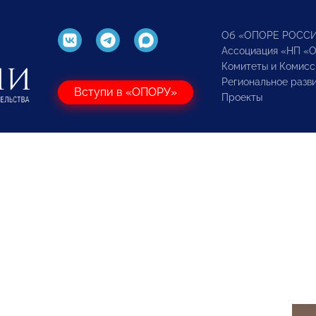
Об «ОПОРЕ РОСС
Ассоциация «НП «
Комитеты и Комисс
Региональное разв
Вступи в «ОПОРУ»
Проекты