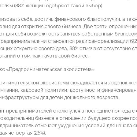
елям (88% женщин одобряют такой выбор).
изовать себя, достичь финансового благополучия, а такж
овия для открытия своего бизнеса. Две трети опрошенны
т для себя возможность заняться собственным бизнесо
предпринимателями становятся ради самореализации (92%)
ющих открытию своего дела, 88% отмечают отсутствие с
знаний о том, как начать свой бизнес.
кс «Предпринимательская экосистема»
ринимательской экосистемы складывается из оценок ж
мпании, кадровой политики, доступности финансировани
инфраструктуры для детей дошкольного возраста.
н-предпринимателей столкнулся в последние полгода с
оводительниц бизнеса в отношении будущего скорее пози
приниматель отмечает ухудшение условий для начала сво
ая четвертая (25%).