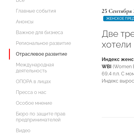
Все
25 Сентября 
Главные события
ЖЕНСКОЕ ПРЕ
Анонсы
Две тр
Важное для бизнеса
хотели
Региональное развитие
Отраслевое развитие
Индекс женс
Международная
WBI
(Women Bu
деятельность
69,4 п.п. С м
Индекс вырос 
ОПОРА в лицах
Пресса о нас
Особое мнение
Бюро по защите прав
предпринимателей
Видео