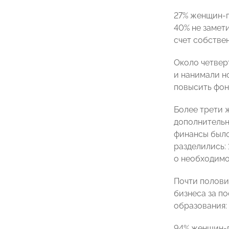
27% женщин-п
40% не замет
счет собстве
Около четвер
и нанимали н
повысить фон
Более трети 
дополнительн
финансы было
разделились: 
о необходимо
Почти полови
бизнеса за п
образования:
94% женщин-п