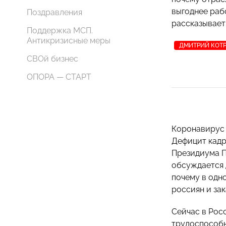
выгоднее раб
Поздравления
рассказывает
Поддержка МСП.
Антикризисные меры
ДМИТРИЙ КОТ
СВОй бизнес
ОПОРА — СТАРТ
Коронавирус 
Дефицит кадр
Президиума 
обсуждается 
почему в одн
россиян и за
Сейчас в Рос
трудоспособно