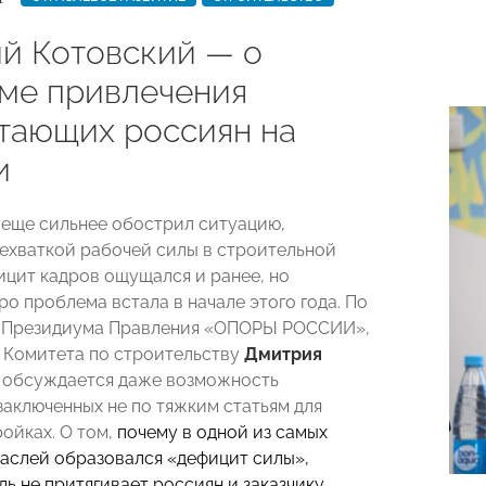
й Котовский — о
ме привлечения
тающих россиян на
и
еще сильнее обострил ситуацию,
нехваткой рабочей силы в строительной
ицит кадров ощущался и ранее, но
о проблема встала в начале этого года. По
а Президиума Правления «ОПОРЫ РОССИИ»,
 Комитета по строительству
Дмитрия
, обсуждается даже возможность
заключенных не по тяжким статьям для
ойках. О том,
почему в одной из самых
аслей образовался «дефицит силы»,
ь не притягивает россиян и заказчику