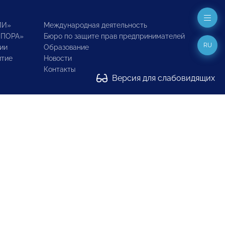
ИИ»
Международная деятельность
ОПОРА»
Бюро по защите прав предпринимателей
RU
ии
Образование
итие
Новости
Контакты
Версия для слабовидящих