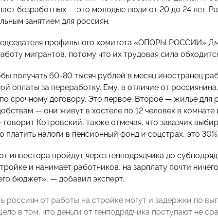
ласт безработных — это молодые люди от 20 до 24 лет. Р
льным занятием для россиян.
едседателя профильного комитета «ОПОРЫ РОССИИ» Дми
работу мигрантов, потому что их трудовая сила обходитс
тобы получать 60-80 тысяч рублей в месяц иностранец ра
й оплаты за переработку. Ему, в отличие от россиянина,
по срочному договору. Это первое. Второе — жилье для 
обствам — они живут в хостеле по 12 человек в комнате
— говорит Котровский, также отмечая, что заказчик выби
до платить налоги в пенсионный фонд и соцстрах, это 30%
 от инвестора пройдут через генподрядчика до субподря
тройке и нанимает работников, на зарплату почти ничего
его бюджет», — добавил эксперт.
ь россиян от работы на стройке могут и задержки по вы
ело в том, что деньги от генподрядчика поступают не сра