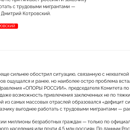
отать с трудовыми мигрантами
—
 Дмитрий Котровский.
РОВСКИЙ
еще сильнее обострил ситуацию, связанную с нехваткой
ов ощущался и ранее, но наиболее остро проблема встала
Правления «ОПОРЫ РОССИИ», председателя Комитета по
даже возможность привлечения заключенных не по тяжким
ой из самых массовых отраслей образовался «дефицит си
казчику выгоднее работать с трудовыми мигрантами — р
сии миллионы безработных граждан — только по официал
го населения или почти 4,5 млн россиян. По данным Росс