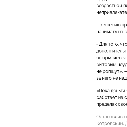
возрастной п
непривлекате
По мнению пр
нанимать на 
«Для того, ч
дополнительно
оформляется 
бытовым неуд
не ропщут», 
за него не на
«Пока деньги
работает на с
пределах сво
Останавливат
Котровский. Д