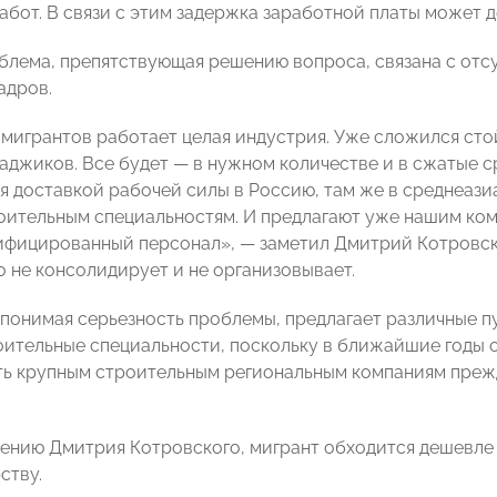
абот. В связи с этим задержка заработной платы может д
блема, препятствующая решению вопроса, связана с отс
адров.
 мигрантов работает целая индустрия. Уже сложился сто
таджиков. Все будет — в нужном количестве и в сжатые с
 доставкой рабочей силы в Россию, там же в среднеази
оительным специальностям. И предлагают уже нашим ком
лифицированный персонал», — заметил Дмитрий Котровски
о не консолидирует и не организовывает.
 понимая серьезность проблемы, предлагает различные 
оительные специальности, поскольку в ближайшие годы 
ь крупным строительным региональным компаниям преж
нению Дмитрия Котровского, мигрант обходится дешевле 
ству.