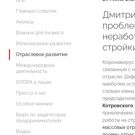
Все
Главные события
Дмитри
Анонсы
пробле
Важное для бизнеса
нерабо
Региональное развитие
стройк
Отраслевое развитие
Коронавирус 
Международная
связанную с 
деятельность
отрасли. Деф
ОПОРА в лицах
наиболее остр
словам член
Пресса о нас
председателя
Особое мнение
Котровского
привлечения 
Бюро по защите прав
работы на стр
предпринимателей
массовых отр
Видео
почему отрасл