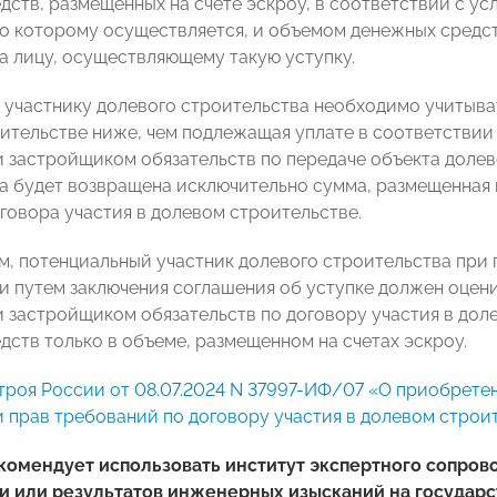
дств, размещенных на счете эскроу, в соответствии с ус
о которому осуществляется, и объемом денежных средст
а лицу, осуществляющему такую уступку.
 участнику долевого строительства необходимо учитывать
ительстве ниже, чем подлежащая уплате в соответствии 
 застройщиком обязательств по передаче объекта долев
а будет возвращена исключительно сумма, размещенная н
говора участия в долевом строительстве.
м, потенциальный участник долевого строительства при
 путем заключения соглашения об уступке должен оцен
 застройщиком обязательств по договору участия в доле
дств только в объеме, размещенном на счетах эскроу.
роя России от 08.07.2024 N 37997-ИФ/07 «О приобретен
и прав требований по договору участия в долевом строи
комендует использовать институт экспертного сопров
и или результатов инженерных изысканий на государс