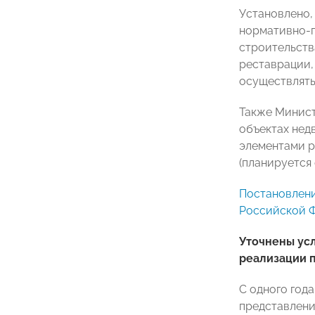
Установлено,
нормативно-п
строительств
реставрации,
осуществлять
Также Минист
объектах нед
элементами р
(планируется
Постановлени
Российской Фе
Уточнены ус
реализации п
С одного год
представлени