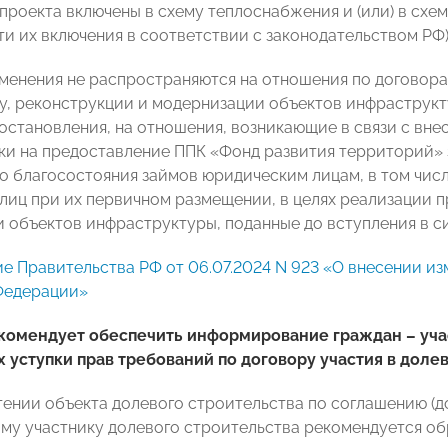
проекта включены в схему теплоснабжения и (или) в схе
и их включения в соответствии с законодательством РФ)
менения не распространяются на отношения по договора
у, реконструкции и модернизации объектов инфраструкт
остановления, на отношения, возникающие в связи с вне
вки на предоставление ППК «Фонд развития территорий» 
о благосостояния займов юридическим лицам, в том чис
лиц при их первичном размещении, в целях реализации п
 объектов инфраструктуры, поданные до вступления в с
е Правительства РФ от 06.07.2024 N 923 «О внесении из
Федерации»
комендует обеспечить информирование граждан – учас
 уступки прав требований по договору участия в доле
ении объекта долевого строительства по соглашению (д
му участнику долевого строительства рекомендуется об