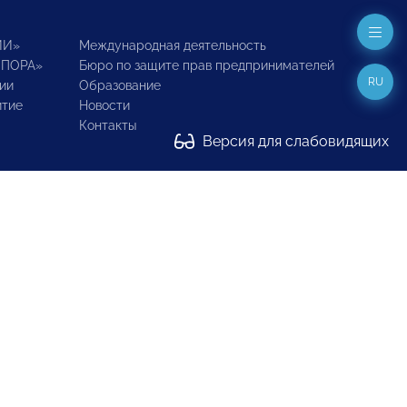
ИИ»
Международная деятельность
ОПОРА»
Бюро по защите прав предпринимателей
RU
ии
Образование
итие
Новости
Контакты
Версия для слабовидящих