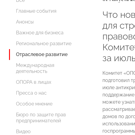
Все
Главные события
Что нов
Анонсы
для стр
Важное для бизнеса
правов
Региональное развитие
Комит
Отраслевое развитие
за июл
Международная
деятельность
Комитет «ОП
подготовил т
ОПОРА в лицах
июле антикри
Пресса о нас
поддержание 
можете узнат
Особое мнение
рассматривае
Бюро по защите прав
домов по дог
предпринимателей
использовани
госпрограммы
Видео