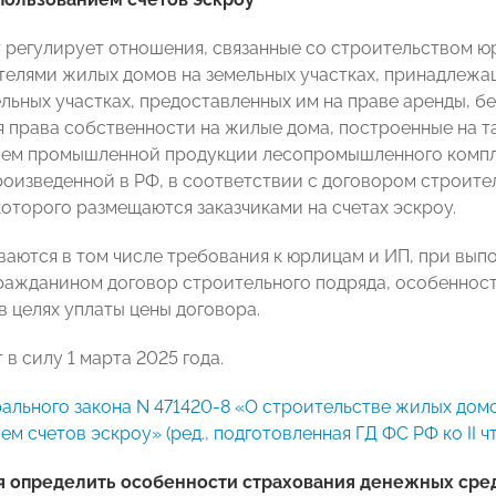
 регулирует отношения, связанные со строительством 
елями жилых домов на земельных участках, принадлежащ
льных участках, предоставленных им на праве аренды, б
 права собственности на жилые дома, построенные на так
ем промышленной продукции лесопромышленного компле
роизведенной в РФ, в соответствии с договором строите
которого размещаются заказчиками на счетах эскроу.
аются в том числе требования к юрлицам и ИП, при вып
гражданином договор строительного подряда, особенност
в целях уплаты цены договора.
 в силу 1 марта 2025 года.
ального закона N 471420-8 «О строительстве жилых домо
м счетов эскроу» (ред., подготовленная ГД ФС РФ ко II ч
я определить особенности страхования денежных сред