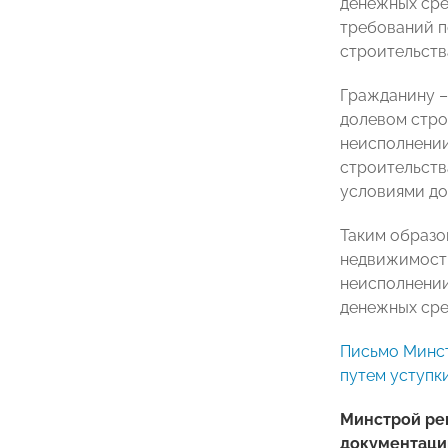
денежных сре
требований п
строительств
Гражданину –
долевом стро
неисполнении
строительств
условиями до
Таким образо
недвижимости
неисполнении
денежных сре
Письмо Минст
путем уступк
Минстрой ре
документаци