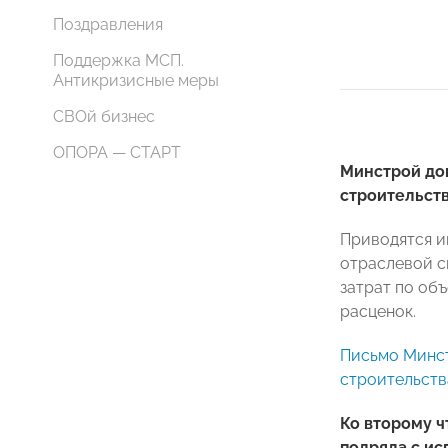
Поздравления
Поддержка МСП.
Антикризисные меры
СВОй бизнес
ОПОРА — СТАРТ
Минстрой до
строительств
Приводятся и
отраслевой с
затрат по об
расценок.
Письмо Минст
строительства
Ко второму ч
подряда с ис