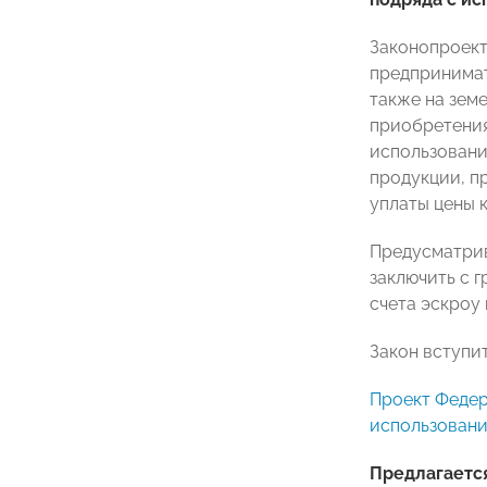
Законопроект
предпринимат
также на земе
приобретения
использовани
продукции, п
уплаты цены 
Предусматрив
заключить с 
счета эскроу 
Закон вступит
Проект Федер
использование
Предлагаетс