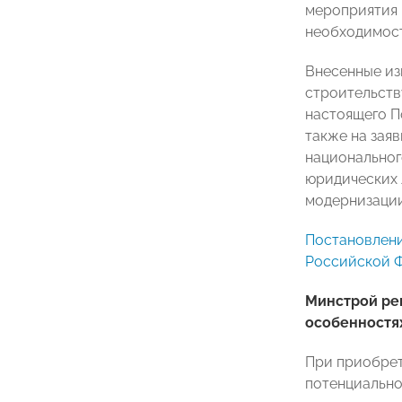
мероприятия 
необходимост
Внесенные из
строительств
настоящего П
также на зая
национальног
юридических 
модернизации
Постановлени
Российской 
Минстрой ре
особенностях
При приобрет
потенциально