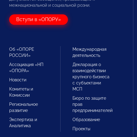
межнациональной и социальной розни.
Вступи в «ОПОРУ»
Об «ОПОРЕ
Международная
РОССИИ»
деятельность
Ассоциация «НП
Декларация о
«ОПОРА»
взаимодействии
крупного бизнеса
Новости
с субъектами
Комитеты и
МСП
Комиссии
Бюро по защите
Региональное
прав
развитие
предпринимателей
Экспертиза и
Образование
Аналитика
Проекты