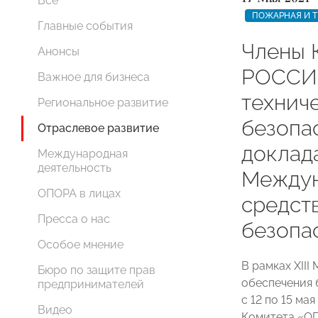
Все
ПОЖАРНАЯ И Т
Главные события
Члены 
Анонсы
РОССИИ
Важное для бизнеса
технич
Региональное развитие
безопа
Отраслевое развитие
доклада
Международная
деятельность
Междун
ОПОРА в лицах
средст
Пресса о нас
безопа
Особое мнение
В рамках XII
Бюро по защите прав
обеспечения 
предпринимателей
с 12 по 15 ма
Видео
Комитета «О