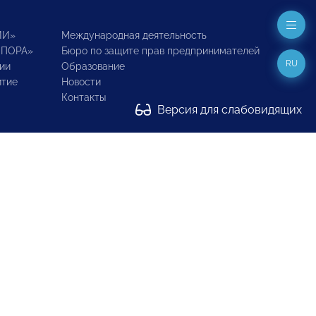
ИИ»
Международная деятельность
ОПОРА»
Бюро по защите прав предпринимателей
RU
ии
Образование
итие
Новости
Контакты
Версия для слабовидящих