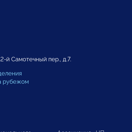
 2-й Самотечный пер., д.7.
деления
а рубежом