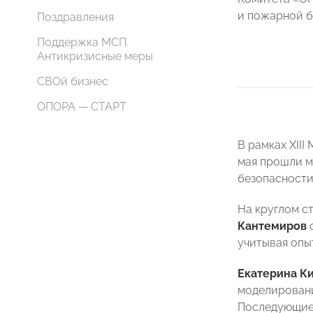
и пожарной б
Поздравления
Поддержка МСП.
Антикризисные меры
СВОй бизнес
ОПОРА — СТАРТ
В рамках XII
мая прошли м
безопасности
На круглом с
Кантемиров
о
учитывая опы
Екатерина К
моделировани
Последующие 