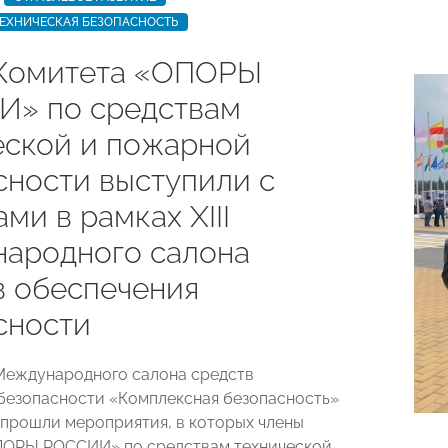
ЕХНИЧЕСКАЯ БЕЗОПАСНОСТЬ
Комитета «ОПОРЫ
» по средствам
еской и пожарной
сности выступили с
ми в рамках XIII
ародного салона
в обеспечения
сности
I Международного салона средств
безопасности «Комплексная безопасность»
я прошли мероприятия, в которых члены
ПОРЫ РОССИИ» по средствам технической