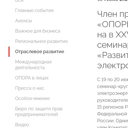
Все
Главные события
Член п
Анонсы
«ОПОР
Важное для бизнеса
на в XX
Региональное развитие
семина
Отраслевое развитие
«Разви
Международная
электр
деятельность
ОПОРА в лицах
С 19 по 20 и
семинар-круг
Пресса о нас
электроэнерг
Особое мнение
руководителе
15 регионов 
Бюро по защите прав
Федеральной
предпринимателей
России. Одни
Видео
член Комитет