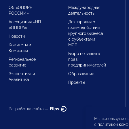
Об «ОПОРЕ
Международная
РОССИИ»
деятельность
Ассоциация «НП
Декларация о
«ОПОРА»
взаимодействии
крупного бизнеса
Новости
с субъектами
Комитеты и
МСП
Комиссии
Бюро по защите
Региональное
прав
развитие
предпринимателей
Экспертиза и
Образование
Аналитика
Проекты
Разработка сайта —
Flips
Мы используем co
с
политикой конф