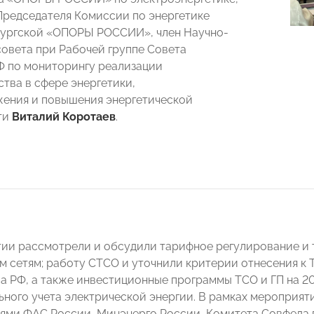
Председателя Комиссии по энергетике
бургской «ОПОРЫ РОССИИ», член Научно-
совета при Рабочей группе Совета
 по мониторингу реализации
ства в сфере энергетики,
ения и повышения энергетической
ти
Виталий Коротаев
.
ии рассмотрели и обсудили тарифное регулирование и 
м сетям; работу СТСО и уточнили критерии отнесения к
а РФ, а также инвестиционные программы ТСО и ГП на 20
ьного учета электрической энергии. В рамках мероприяти
ями ФАС России, Минэнерго России, Комитета Совфеда п