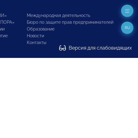
ИИ»
Международная деятельность
ОПОРА»
Бюро по защите прав предпринимателей
RU
ии
Образование
итие
Новости
Контакты
Версия для слабовидящих