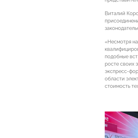
Виталий Коро
присоединени
законодатель
«Несмотря на
квалифициров
подобные вст
росте своих 
экспресс-фор
области элек
стоимость те