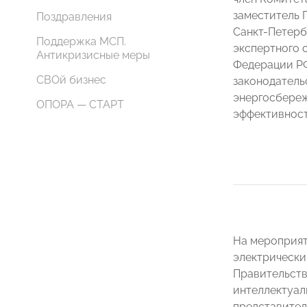
заместитель 
Поздравления
Санкт-Петер
Поддержка МСП.
экспертного 
Антикризисные меры
Федерации РФ
СВОй бизнес
законодатель
энергосбереж
ОПОРА — СТАРТ
эффективнос
На мероприят
электрически
Правительств
интеллектуал
представител