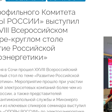
рофильного Комитета
Ы РОССИИ» выступил
VIII Всероссийском
ре-круглом столе
тие Российской
оэнергетики»
юня в Сочи прошел XXVIII Всероссийский
лый стол по теме «Развитие Российской
етики». Мероприятие прошло при участии
й электросетевых компаний более чем из
России, а также представителей
 антимонопольной службы и Минэнерго
м из ключевых спикеров семинара выступил
а «ОПОРЫ РОССИИ» по электроэнергетике,