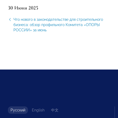
30 Июня 2025
Что нового в законодательстве для строительного
бизнеса: обзор профильного Комитета «ОПОРЫ
РОССИИ» за июнь
Русский
English
中文