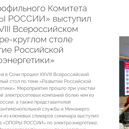
рофильного Комитета
Ы РОССИИ» выступил
VIII Всероссийском
ре-круглом столе
тие Российской
оэнергетики»
юня в Сочи прошел XXVIII Всероссийский
лый стол по теме «Развитие Российской
етики». Мероприятие прошло при участии
й электросетевых компаний более чем из
России, а также представителей
 антимонопольной службы и Минэнерго
м из ключевых спикеров семинара выступил
а «ОПОРЫ РОССИИ» по электроэнергетике,