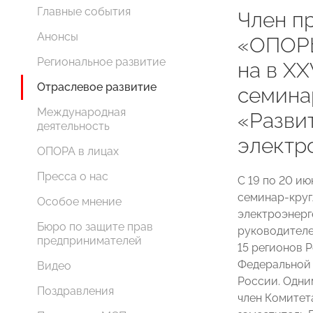
Главные события
Член п
Анонсы
«ОПОР
Региональное развитие
на в XX
Отраслевое развитие
семина
Международная
«Разви
деятельность
электр
ОПОРА в лицах
Пресса о нас
С 19 по 20 и
семинар-круг
Особое мнение
электроэнерг
Бюро по защите прав
руководителе
предпринимателей
15 регионов 
Федеральной
Видео
России. Одни
Поздравления
член Комитет