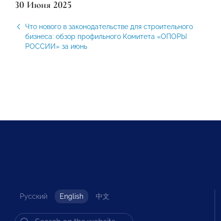
30 Июня 2025
Что нового в законодательстве для строительного
бизнеса: обзор профильного Комитета «ОПОРЫ
РОССИИ» за июнь
Русский
English
中文