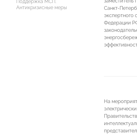
заместитель 
Поддержка МСП.
Антикризисные меры
Санкт-Петер
экспертного 
Федерации РФ
законодатель
энергосбереж
эффективнос
На мероприят
электрически
Правительств
интеллектуал
представител