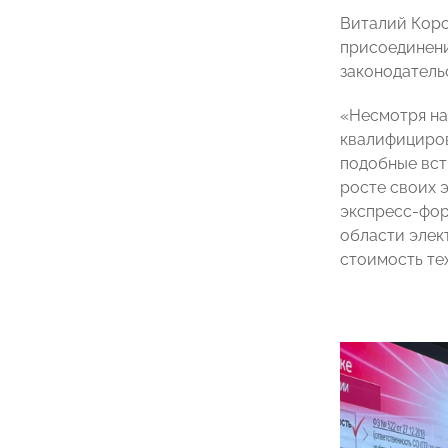
Виталий Коро
присоединени
законодатель
«Несмотря на
квалифициров
подобные вст
росте своих 
экспресс-фор
области элек
стоимость те