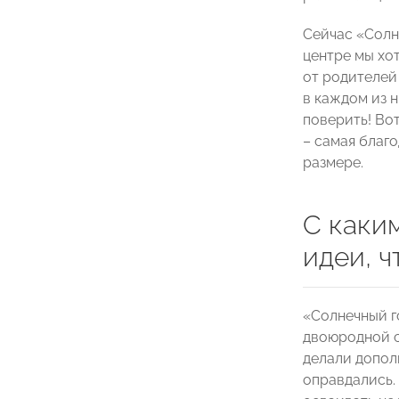
Сейчас «Солн
центре мы хо
от родителей
в каждом из н
поверить! Вот
– самая благ
размере.
С каки
идеи, ч
«Солнечный г
двоюродной с
делали допол
оправдались.