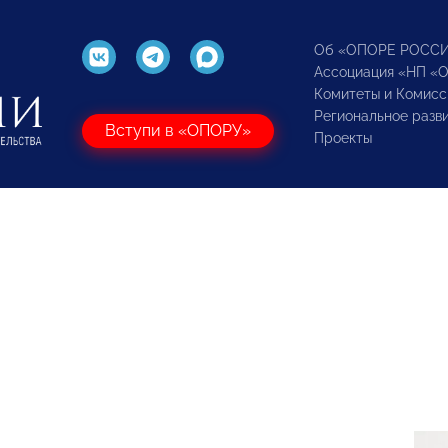
Об «ОПОРЕ РОСС
Ассоциация «НП «
Комитеты и Комисс
Региональное разв
Вступи в «ОПОРУ»
Проекты