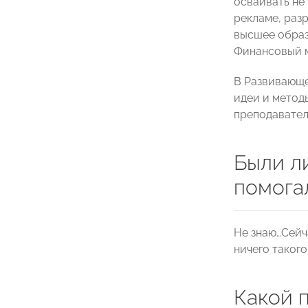
осваивать не 
рекламе, раз
высшее образ
Финансовый 
В Развивающе
идеи и метод
преподавател
Были ли
помога
Не знаю…Сейч
ничего такого
Какой 