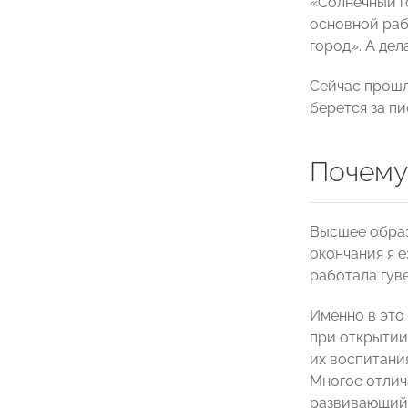
«Солнечный г
основной раб
город». А де
Сейчас прошл
берется за п
Почему
Высшее образ
окончания я е
работала гув
Именно в это
при открытии 
их воспитани
Многое отлича
развивающий 