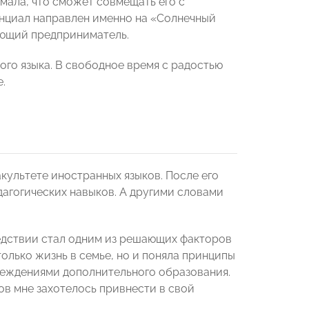
умала, что сможет совмещать его с
енциал направлен именно на «Солнечный
нающий предприниматель.
ого языка. В свободное время с радостью
.
культете иностранных языков. После его
едагогических навыков. А другими словами
ледствии стал одним из решающих факторов
только жизнь в семье, но и поняла принципы
чреждениями дополнительного образования.
тов мне захотелось привнести в свой