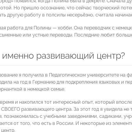
ород» появился, когда Полина была в декрете. Сначала д
отой. Но пришло осознание, что сейчас творческий пот
лать другую работу в полсилы несерьёзно, считала начи
ая работа для Полины — хобби. Она переводчик с немецк
исьменные или устные переводы. Последние любит больше
 именно развивающий центр?
ование я получила в Педагогическом университете на фа
здила на год в Германию для подкрепления языковых и п
ернанткой в немецкой семье.
 время и накопился тот интересный опыт, который впос
СВОЕГО развивающего центра. За этот год я увидела не 
я, познакомилась с учебными заведениями, садиками, у
ется от того, что есть в России. И некоторые из элемен
центр.