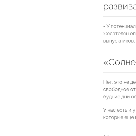
развив
- У потенциа
желателен оп
выпускников,
«Солне
Нет, это не д
свободное от 
будние дни об
У нас есть и 
которые еще 