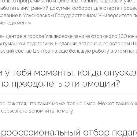
только программы, но и финансы, налоги, кадровый учет,
работать внутренний документооборот для старта процес
ование в Ульяновском Государственном Университете п
менеджмент»
м центре в городе Ульяновске занимаются около 130 юны
ы гуманной педагогики. Недавняя встреча с её автором
ьский состав Центра на ещё большую работу в этом нап
 у тебя моменты, когда опуска
ло преодолеть эти эмоции?
ас кажется, что таких моментов не было. Может такие о
 серьезного вспомнить не могу.
профессиональный отбор педаг