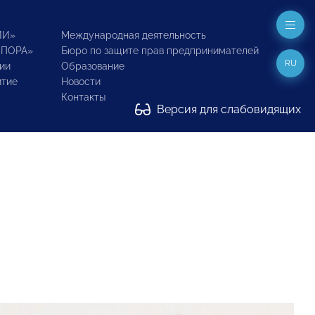
ИИ»
Международная деятельность
ОПОРА»
Бюро по защите прав предпринимателей
RU
ии
Образование
итие
Новости
Контакты
Версия для слабовидящих