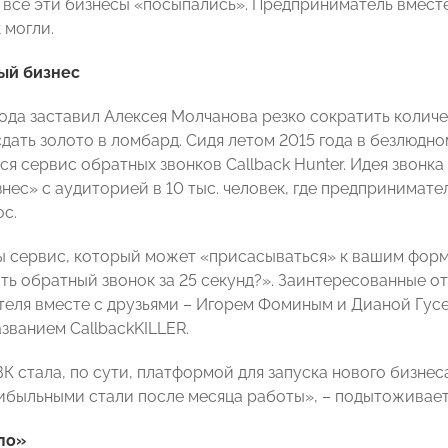
а все эти бизнесы «посыпались». Предприниматель вмест
 могли.
ый бизнес
года заставил Алексея Молчанова резко сократить колич
сдать золото в ломбард. Сидя летом 2015 года в безлюдн
я сервис обратных звонков Callback Hunter. Идея звонка 
нес» с аудиторией в 10 тыс. человек, где предпринимате
ос.
ы сервис, который может «присасываться» к вашим форм
ть обратный звонок за 25 секунд?». Заинтересованные о
еля вместе с друзьями – Игорем Фоминым и Дианой Гусев
званием CallbackKILLER.
К стала, по сути, платформой для запуска нового бизнес
рибыльными стали после месяца работы», – подытоживае
ло»