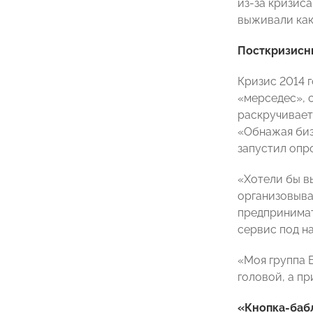
из-за кризис
выживали как
Посткризисн
Кризис 2014 
«мерседес», 
раскручиваетс
«Обнажая биз
запустил опр
«Хотели бы в
организовыва
предпринимат
сервис под на
«Моя группа В
головой, а п
«Кнопка-баб