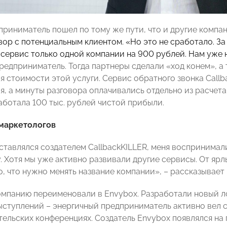
приниматель пошел по тому же пути, что и другие компан
овор с потенциальным клиентом. «Но это не сработало. З
 сервис только одной компании на 900 рублей. Нам уже н
редприниматель. Тогда партнеры сделали «ход конем», а 
 стоимости этой услуги. Сервис обратного звонка Callba
, а минуты разговора оплачивались отдельно из расчета 
аботала 100 тыс. рублей чистой прибыли.
маркетологов
ставлялся создателем CallbackKILLER, меня воспринимали
. Хотя мы уже активно развивали другие сервисы. От ярл
о, что нужно менять название компании», – рассказывает
компанию переименовали в Envybox. Разработали новый ло
ыступлений – энергичный предприниматель активно вел с
ельских конференциях. Создатель Envybox появлялся на 