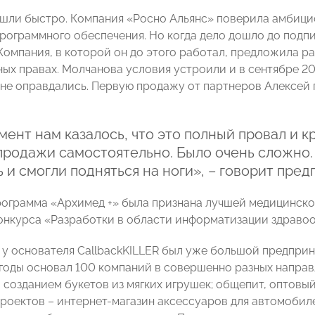
шли быстро. Компания «Росно Альянс» поверила амбици
программного обеспечения. Но когда дело дошло до подп
Компания, в которой он до этого работал, предложила р
ных правах. Молчанова условия устроили и в сентябре 20
не оправдались. Первую продажу от партнеров Алексей п
мент нам казалось, что это полный провал и к
 продажи самостоятельно. Было очень сложно.
 и смогли подняться на ноги», – говорит пре
программа «Архимед +» была признана лучшей медицинск
онкурса «Разработки в области информатизации здравоо
м у основателя CallbackKILLER был уже большой предпри
 годы основал 100 компаний в совершенно разных направл
 созданием букетов из мягких игрушек; общепит, оптовый
проектов – интернет-магазин аксессуаров для автомобиле