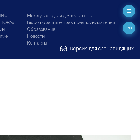
ИИ»
Международная деятельность
ОПОРА»
Бюро по защите прав предпринимателей
RU
ии
Образование
итие
Новости
Контакты
Версия для слабовидящих