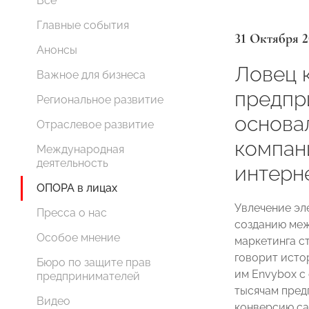
Все
Главные события
31 Октября 2
Анонсы
Ловец к
Важное для бизнеса
предпр
Региональное развитие
основа
Отраслевое развитие
компан
Международная
деятельность
интерн
ОПОРА в лицах
Увлечение эл
Пресса о нас
созданию меж
Особое мнение
маркетинга с
говорит исто
Бюро по защите прав
им Envybox с
предпринимателей
тысячам пред
Видео
конверсию са