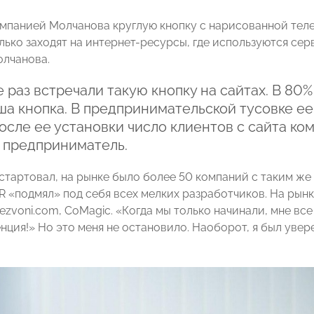
мпанией Молчанова круглую кнопку с нарисованной теле
лько заходят на интернет-ресурсы, где используются се
лчанова.
 раз встречали такую кнопку на сайтах. В 80% 
а кнопка. В предпринимательской тусовке ее
после ее установки число клиентов с сайта ко
 предприниматель.
 стартовал, на рынке было более 50 компаний с таким же
R «подмял» под себя всех мелких разработчиков. На рынке
ezvoni.com, CoMagic. «Когда мы только начинали, мне все
нция!» Но это меня не остановило. Наоборот, я был увер