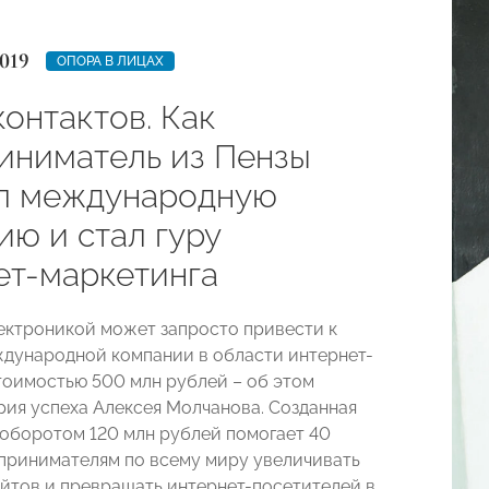
019
ОПОРА В ЛИЦАХ
онтактов. Как
иниматель из Пензы
л международную
ию и стал гуру
ет-маркетинга
ектроникой может запросто привести к
дународной компании в области интернет-
тоимостью 500 млн рублей – об этом
рия успеха Алексея Молчанова. Созданная
 оборотом 120 млн рублей помогает 40
принимателям по всему миру увеличивать
йтов и превращать интернет-посетителей в