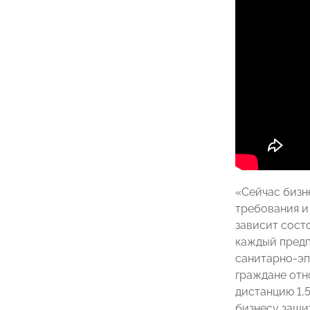
«Сейчас бизн
требования и
зависит сост
каждый предп
санитарно-эп
граждане отн
дистанцию 1,
бизнесу защи