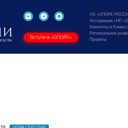
Об «ОПОРЕ РОСС
Ассоциация «НП «
Комитеты и Комисс
Региональное разв
Вступи в «ОПОРУ»
Проекты
020
ОПОРА СТОП COVID