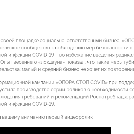
 своей площадке социально-ответственный бизнес, «О
ельское сообщество к соблюдению мер безопасности в
ой инфекции COVID-19 – во избежание введения радикал
 Опыт весеннего «локдауна» показал, что такие меры губ
ельства; малый и средний бизнес не хочет их повторения
формационной кампании «ОПОРА СТОП COVID» при подд
стила производство серии роликов о необходимости с
блюдения требований и рекомендаций Роспотребнадзора
ой инфекции COVID-19.
 вашему вниманию первый видеоролик: