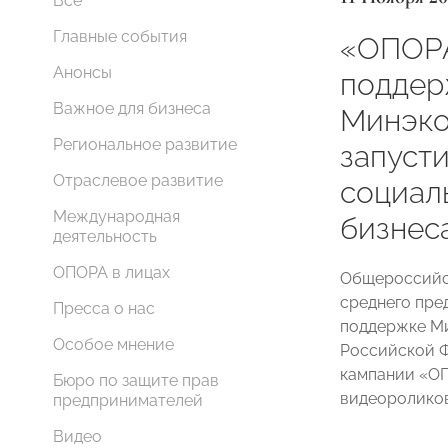
Все
Главные события
«ОПОР
Анонсы
поддер
Важное для бизнеса
Минэко
Региональное развитие
запуст
Отраслевое развитие
социал
Международная
бизнес
деятельность
ОПОРА в лицах
Общероссийск
среднего пр
Пресса о нас
поддержке Ми
Особое мнение
Российской 
кампании «О
Бюро по защите прав
видеороликов
предпринимателей
Видео