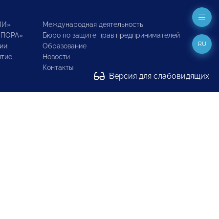
ИИ»
Международная деятельность
ОПОРА»
Бюро по защите прав предпринимателей
RU
ии
Образование
итие
Новости
Контакты
Версия для слабовидящих