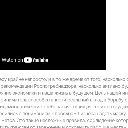
есу крайне непросто, и в то же время от того, наскольк
 рекомендации Роспотребнадзора, насколько активно буд
ояние экономики и наша жизнь в будущем. Цель нашей ин
риниматель способен внести реальный вклад в борьбу 
идемиологические требования, защищая своих сотруднико
осились с пониманием к просьбам бизнеса надеть маску,
5 метра. Это такие несложные правила, соблюдение котор
тить граждан от заражений и сохранить рабочие места»,