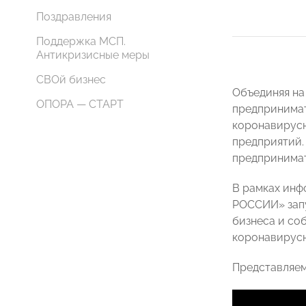
Поздравления
Поддержка МСП.
Антикризисные меры
СВОй бизнес
Объединяя на
ОПОРА — СТАРТ
предпринимат
коронавирусн
предприятий.
предпринимат
В рамках ин
РОССИИ» запу
бизнеса и со
коронавирусн
Представляем