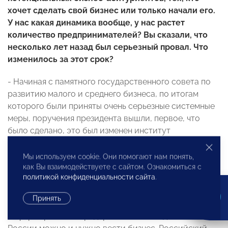
хочет сделать свой бизнес или только начали его.
У нас какая динамика вообще, у нас растет
количество предпринимателей? Вы сказали, что
несколько лет назад был серьезный провал. Что
изменилось за этот срок?
- Начиная с памятного государственного совета по
развитию малого и среднего бизнеса, по итогам
которого были приняты очень серьезные системные
меры, поручения президента вышли, первое, что
было сделано, это был изменен институт
государственной поддержки малого и среднего
бизнеса. То есть была создана государственная
Мы используем cookie. Они помогают нам понять,
корпорация по развитию малого и среднего бизнеса,
как Вы взаимодействуете с сайтом. Ознакомиться с
политикой конфиденциальности сайта
.
и у нее был прописан очень четкий функционал – это
закупки госкомпаний, это национальная гарантийная
Принять
кредитная система и это бизнес-навигатор, то есть
информирование предпринимателей, где, как в