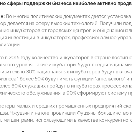
нно сферы поддержки бизнеса наиболее активно продв
ин:
Во многих политических документах дается установка
ор делается на сферу высоких технологий. Получили под
ние инкубаторов от городских центров и общенациональ
ия инвестиций в инкубаторах, профессиональное управ
лизации.
о в 2015 году количество инкубаторов в стране достигне
ьного уровня. Такие инкубаторы будут внедрять динами
лизительно 30% национальных инкубаторов будут включа
бизнеса", более 50% будут иметь функции "ангельского" 
более 60% служащих пройдут в инкубаторах профессиона
хнического обслуживания, а 90% сформируют систему п
астеры малых и средних промышленных предприятий ско
нцзы, Чжуцзян и на юге провинции Фуцзянь, большинство
ыми центрами, использующими в качестве конкурентног