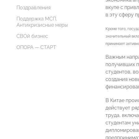
вкупе с прив
Поздравления
в эту сферу 
Поддержка МСП.
Антикризисные меры
Кроме того, госу
СВОй бизнес
значительный вкла
принимает активн
ОПОРА — СТАРТ
Важным напра
получивших п
студентов, в
создания нов
финансирован
В Китае прои
действует ря
труда, включ
студентам ун
дипломирован
предпринимат