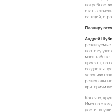
потребностях
стать ключев
санкций, огр
Планируются 
Андрей Шуби
реализуемые 
поэтому уже с
масштабные п
проекты, но 
создается пр
условиях гла
региональные
критериям ка
Конечно, кру
Именно этому
достиг внуши