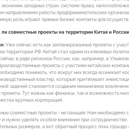
 экономик западных стран, системе права, налогообложе
ым направлением работы предпринимательских организа
омную роль играют прямые бизнес контакты для осущест
ли совместные проекты на территории Китая и Росси
н:
Уже сейчас есть как запланированные проекты с участ
на территории РФ. Китай стал одним из ключевых полити
ейчас в ряде регионов России, как, например, в Ульянов
роизводственные проекты с участием китайских компаний
необходимо понимать, что вокруг них всегда возникает к
оизводственный кластер, который притягивает инвестици
вной задачей становится создание механизмов вовлечени
 проекты. Тут важны как финансы, так и возможность м
чества крупных корпораций.
пные совместные проекты - не панацея. Нам необходимо 
 и нужно уделять особое внимание при сотрудничестве, 
тельных размеров, а вот обратный процесс пока гораздо 