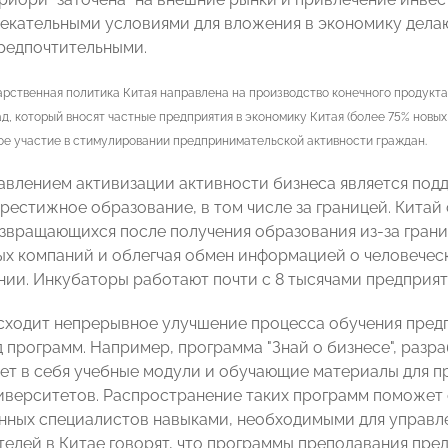
лекательными условиями для вложения в экономику дела
предпочтительными.
дарственная политика Китая направлена на производство конечного продукт
д, который вносят частные предприятия в экономику Китая (более 75% новых
ое участие в стимулировании предпринимательской активности граждан.
влением активизации активности бизнеса является по
рестижное образование, в том числе за границей. Китай
озвращающихся после получения образования из-за грани
ых компаний и облегчая обмен информацией о человеческ
ии. Инкубаторы работают почти с 8 тысячами предприят
сходит непрерывное улучшение процесса обучения пред
д программ. Например, программа "Знай о бизнесе", раз
ает в себя учебные модули и обучающие материалы для 
иверситетов. Распространение таких программ поможет
ных специалистов навыками, необходимыми для управл
елей в Китае говорят, что программы преподавания пре