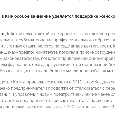
 в КНР особое внимание уделяется поддержке женско
н:
Действительно, китайское правительство активно ре
ельства: субсидирование профессионального образован
и льготные ставки налогов по ряду видов деятельности.
нщинам-предпринимателям, помогая в поиске сотрудни
 законодательству, помогая в привлечении финансирова
ным федерации, благодаря усилиям этой организации бол
бизнес, что уже создало более 4 миллионов рабочих мес
дство Китая, пришедшее к власти в 2012 г., пообещало 
днако предприниматели продолжают сталкиваться с сер
дания и управления новым предприятием. Тем не менее сл
итайских предпринимателей считают, что за последние т
Аналогичный средний показатель G20 составляет лишь 21