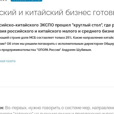
ский и китайский бизнес готов
сийско-китайского ЭКСПО прошел "круглый стол", где 
ия российского и китайского малого и среднего бизн
 нашей стране доля МСБ составляет только 25%. Какие направления китай
ние? Об этом мы решили поговорить с исполнительным директором Обще
го предпринимательства "ОПОРА России" Андреем Шубиным.
кая газета
ин:
Во-первых, нужно говорить о системе мер, направлен
риори "заточена" на внешние рынки и привлечение инвес