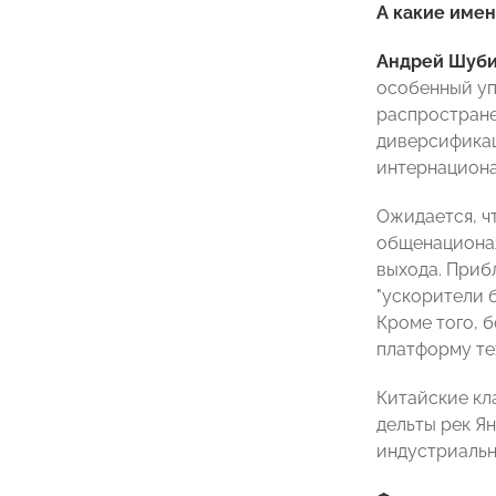
А какие име
Андрей Шуб
особенный уп
распростране
диверсификац
интернациона
Ожидается, чт
общенационал
выхода. Приб
"ускорители 
Кроме того, 
платформу те
Китайские кл
дельты рек Я
индустриальн