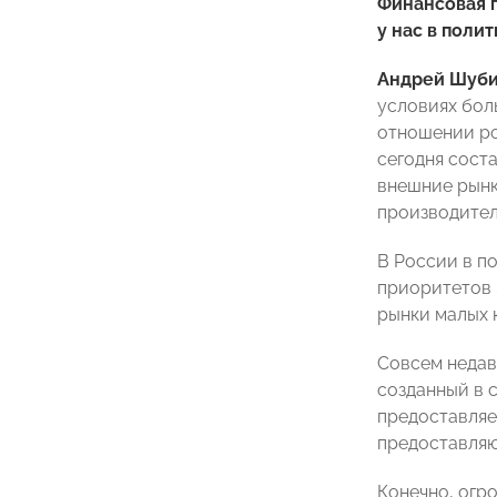
Финансовая 
у нас в поли
Андрей Шуб
условиях бол
отношении ро
сегодня сост
внешние рынк
производител
В России в п
приоритетов 
рынки малых 
Совсем недав
созданный в 
предоставляет
предоставляю
Конечно, огр