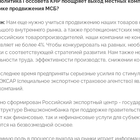
политика Госсовета КНР поощряет выход местных комп
тике продвижения МСБ?
ин:
Нам еще нужно учиться продвижению наших товаров н
ьшого внутреннего рынка, а также протекционистских ме
ссийских товаропроизводителей, наши компании не кон
авляет не более 4%. Чтобы конкурировать на равных, нео
и с соответствующей стратегией развития. Нам также 
ьности труда, эффективности производств, снижении ко
оследнее время предприняты серьезные усилия по стиму
ЭКСАР (специальное экспортное страховое агентство) я
компаний.
но сформирован Российский экспортный центр - госуда
структуре Внешэкономбанка при поддержке правительств
 как финансовые, так и нефинансовые услуги для субъек
тся на безвозмездной основе.
омную роль в процессе выхода на рынки играет информаци