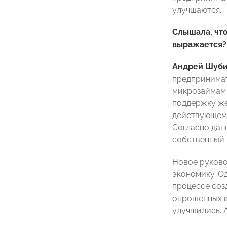
улучшаются.
Слышала, что
выражается?
Андрей Шуби
предпринимат
микрозаймам 
поддержку же
действующему
Согласно дан
собственный 
Новое руково
экономику. О
процессе соз
опрошенных к
улучшились. 