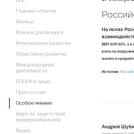
Все
Главные события
Россий
Анонсы
На полях Рос
Важное для бизнеса
взаимодейств
Региональное развитие
ВВП КНР 60%, а в
взять на вооруже
Отраслевое развитие
малого и средне
Международная
деятельность
Источник
Российс
ОПОРА в лицах
Пресса о нас
Особое мнение
Бюро по защите прав
предпринимателей
Андрей Шуб
Видео
экономика ап