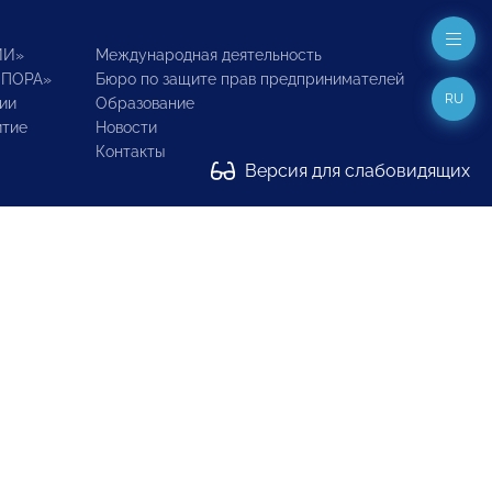
ИИ»
Международная деятельность
ОПОРА»
Бюро по защите прав предпринимателей
RU
ии
Образование
итие
Новости
Контакты
Версия для слабовидящих