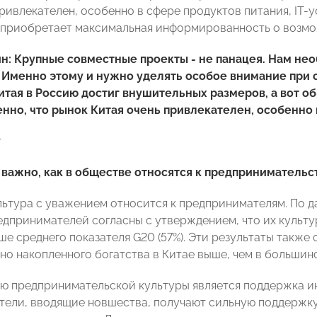
ривлекателен, особенно в сфере продуктов питания, IT-у
 приобретает максимальная информированность о возмож
н: Крупные совместные проекты - не панацея. Нам не
 Именно этому и нужно уделять особое внимание при 
итая в Россию достиг внушительных размеров, а вот о
нно, что рынок Китая очень привлекателен, особенно в
т
 важно, как в обществе относятся к предпринимательс
льтура с уважением относится к предпринимателям. По д
едпринимателей согласны с утверждением, что их культ
ше среднего показателя G20 (57%). Эти результаты также
но накопленного богатства в Китае выше, чем в большинс
ю предпринимательской культуры является поддержка ин
ели, вводящие новшества, получают сильную поддержку,