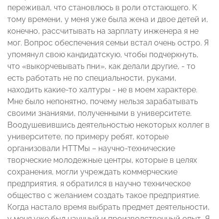
переживал, что становлюсь в роли отстающего. К
тому времени, у меня уже была жена и двое детей и,
конечно, рассчитывать на зарплату инженера я не
мог. Вопрос обеспечения семьи встал очень остро. Я
упомянул свою кандидатскую, чтобы подчеркнуть,
что «выкорчевывать пни», как делали другие, - то
есть работать не по специальности, руками,
находить какие-то халтуры - не в моем характере.
Мне было непонятно, почему нельзя зарабатывать
своими знаниями, полученными в университете.
Воодушевившись деятельностью некоторых коллег в
университете, по примеру ребят, которые
организовали НТТМы – научно-технические
творческие молодежные центры, которые в целях
сохранения, могли учреждать коммерческие
предприятия, я обратился в научно техническое
общество с желанием создать такое предприятие.
Когда настало время выбрать предмет деятельности,
у меня уже был научный и производственный опыт
.
Я