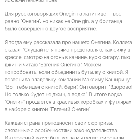
исключительных прав"
Для русскоговорящих Onegin на латинице — все
равно "Онегин", но никак не One gin, а у британца
было совершенно другое восприятие.
Я тогда ему рассказала про нашего Онегина. Коллега
сказал: "Слушайте, я прямо представляю, как сижу в
кресле, смотрю на огонь в камине, курю сигару, пью
джин и читаю "Евгения Онегина". Можем
попробовать, если объединить бутылку с книгой. Я
позвонила владельцу компании Максиму Каширину:
"Вот тебе идея с книгой, бери". Он говорит: "Здорово!
Но только будет не джин, а водка". В итоге водка
"Онегин" продается в красивых коробках и футлярах
в наборе с книгой "Евгений Онегин".
Каждая страна преподносит свои сюрпризы,
связанные с особенностями законодательства.
Интересный казус был, когда мы регистрировали