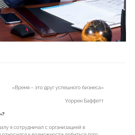
«Время – это друг успешного бизнеса»
Уоррен Баффетт
»?
лу я сотрудничал с организацией в
и относился к возможности добиться того,