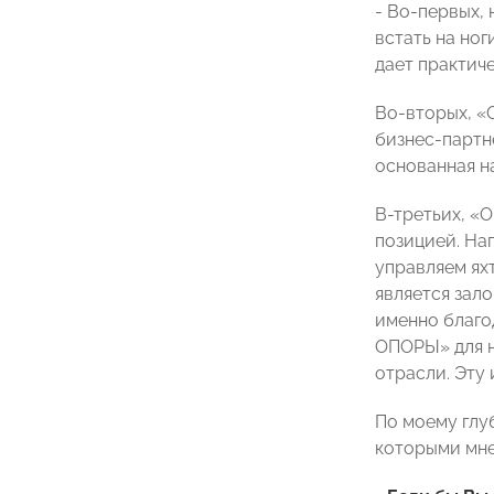
- Во-первых, 
встать на ног
дает практич
Во-вторых, «
бизнес-партн
основанная н
В-третьих, «
позицией. На
управляем ях
является зал
именно благо
ОПОРЫ» для н
отрасли. Эту 
По моему глу
которыми мне 