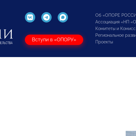
Об «ОПОРЕ РОСС
Ассоциация «НП «
Комитеты и Комисс
Региональное разв
Вступи в «ОПОРУ»
Проекты