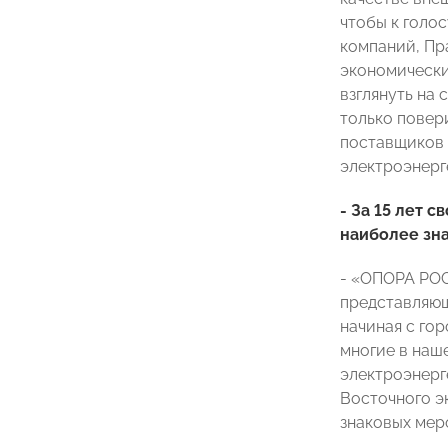
чтобы к голо
компаний, Пр
экономически
взглянуть на 
только повер
поставщиков 
электроэнерге
- За 15 лет 
наиболее зн
- «ОПОРА РОС
представляющ
начиная с го
многие в наш
электроэнерг
Восточного э
знаковых мер