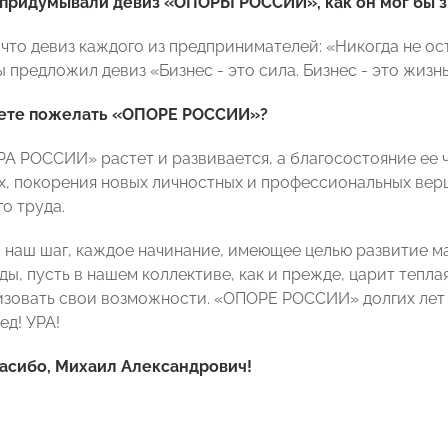
 придумывали девиз «ОПОРЫ РОССИИ», как он мог бы з
, что девиз каждого из предпринимателей: «Никогда не о
предложил девиз «Бизнес - это сила. Бизнес - это жизнь
жете пожелать «ОПОРЕ РОССИИ»?
РА РОССИИ» растет и развивается, а благосостояние ее
ах, покорения новых личностных и профессиональных вер
о труда.
 наш шаг, каждое начинание, имеющее целью развитие м
ы, пусть в нашем коллективе, как и прежде, царит тепл
изовать свои возможности. «ОПОРЕ РОССИИ» долгих лет 
ед! УРА!
асибо, Михаил Александрович!