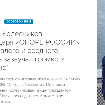
7
ОСОБОЕ МНЕНИЕ
 Колесников:
даря «ОПОРЕ РОССИИ»
малого и среднего
 зазвучал громко и
но"
м серию интервью, посвященных 15-летию
И". Сегодня беседуем с Михаилом
чем Колесниковым, вице-президентом
ИИ», председателем Комитета по
етике.