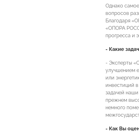
Однако самое 
вопросов раз
Благодаря «О
«ОПОРА РОССИ
прогресса и э
- Какие зад
- Эксперты «
улучшением е
или энергети
инвестиций в
задачей наши
прежнем высок
немного поме
межгосударст
- Как Вы оце