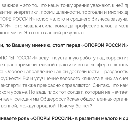
важное – это то, что нашу точку зрения уважают, к ней 
вития энергетики, промышленности, торговли и многих д
ПОРЕ РОССИИ» голос малого и среднего бизнеса зазвучал
И» - это мощная сила, команда профессионалов, а малы
кономики. Это наш главный результат.
ачи, по Вашему мнению, стоят перед «ОПОРОЙ РОССИИ»
ОПОРЫ РОССИИ» ведут неустанную работу над корректи
е правоприменительной практики во всех сферах эконом
ка. Особое направление нашей деятельности – разработ
 субъекты РФ и улучшение делового климата в них за сче
 эксперты также прекрасно справляются. Считаю, что на
ом уровне. Но ведь плох тот солдат, который не мечтает
чтаем: сегодня мы Общероссийская общественная организ
венной, международной. Почему бы нет?
ниваете роль «ОПОРЫ РОССИИ» в развитии малого и ср