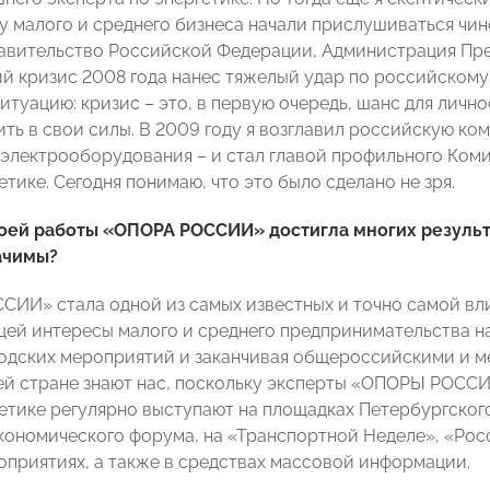
су малого и среднего бизнеса начали прислушиваться чи
авительство Российской Федерации, Администрация Пр
й кризис 2008 года нанес тяжелый удар по российскому 
ситуацию: кризис – это, в первую очередь, шанс для личн
ить в свои силы. В 2009 году я возглавил российскую ко
электрооборудования – и стал главой профильного Ко
тике. Сегодня понимаю, что это было сделано не зря.
своей работы «ОПОРА РОССИИ» достигла многих результ
ачимы?
СИИ» стала одной из самых известных и точно самой вл
ей интересы малого и среднего предпринимательства на
родских мероприятий и заканчивая общероссийскими и 
ей стране знают нас, поскольку эксперты «ОПОРЫ РОССИИ
етике регулярно выступают на площадках Петербургско
кономического форума, на «Транспортной Неделе», «Росс
оприятиях, а также в средствах массовой информации.