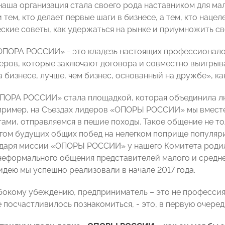
наша организация стала своего рода наставником для мал
и тем, кто делает первые шаги в бизнесе, а тем, кто наце
еские советы, как удержаться на рынке и приумножить св
ОПОРА РОССИИ» - это кладезь настоящих профессионалов
еров, которые заключают договора и совместно выигрыв
а бизнесе, лучше, чем бизнес, основанный на дружбе», к
ОПОРА РОССИИ» стала площадкой, которая объединила л
пример, на Съездах лидеров «ОПОРЫ РОССИИ» мы вместе
тами, отправляемся в пешие походы. Такое общение не то
огом будущих общих побед на нелегком поприще популяр
даря миссии «ОПОРЫ РОССИИ» у нашего Комитета родила
еформального общения представителей малого и среднег
идею мы успешно реализовали в начале 2017 года.
бокому убеждению, предприниматель – это не профессия,
посчастливилось познакомиться, - это, в первую очеред