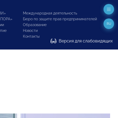
ИИ»
Международная деятельность
ОПОРА»
Бюро по защите прав предпринимателей
RU
ии
Образование
итие
Новости
Контакты
Версия для слабовидящих