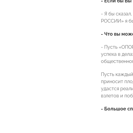
- Если бы Вы
- Я бы сказал
РОССИИ» я бы 
- Что вы мо
- Пусть «ОПО
успеха в дел
общественног
Пусть каждый
приносит плод
удастся реал
взлетов и поб
- Большое сп