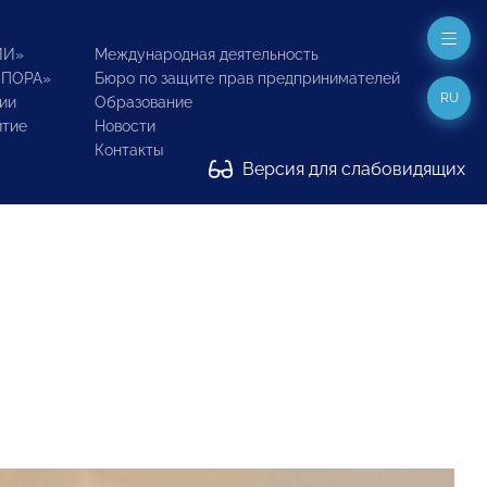
ИИ»
Международная деятельность
ОПОРА»
Бюро по защите прав предпринимателей
RU
ии
Образование
итие
Новости
Контакты
Версия для слабовидящих