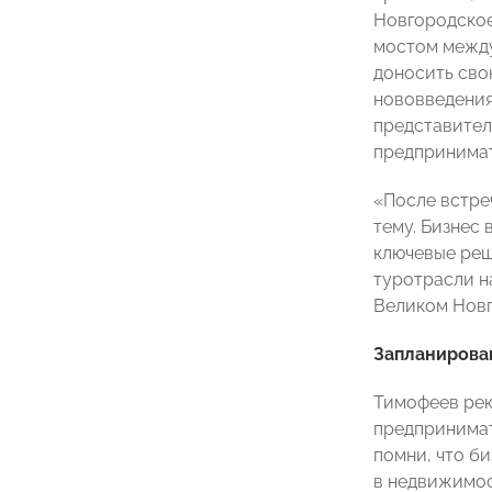
Новгородско
мостом между
доносить сво
нововведения
представител
предпринимат
«После встре
тему. Бизнес 
ключевые реш
туротрасли н
Великом Новг
Запланирова
Тимофеев рек
предпринимате
помни, что би
в недвижимос