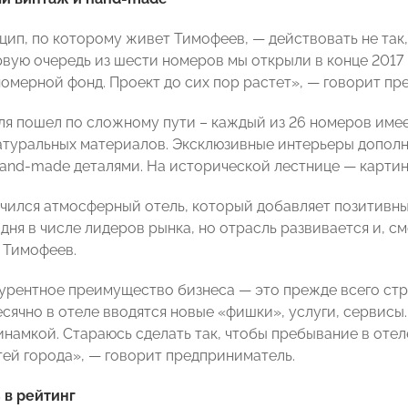
ип, по которому живет Тимофеев, — действовать не так, 
рвую очередь из шести номеров мы открыли в конце 2017 
номерной фонд. Проект до сих пор растет», — говорит пр
ля пошел по сложному пути – каждый из 26 номеров име
атуральных материалов. Эксклюзивные интерьеры допол
and-made деталями. На исторической лестнице — картинн
учился атмосферный отель, который добавляет позитивны
дня в числе лидеров рынка, но отрасль развивается и, см
 Тимофеев.
курентное преимущество бизнеса — это прежде всего ст
есячно в отеле вводятся новые «фишки», услуги, сервисы
инамкой. Стараюсь сделать так, чтобы пребывание в оте
тей города», — говорит предприниматель.
 в рейтинг