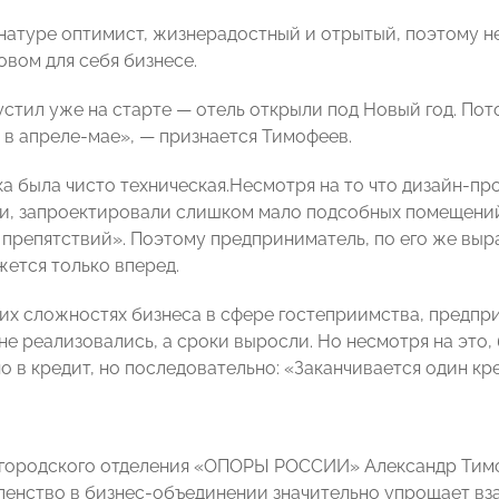
натуре оптимист, жизнерадостный и отрытый, поэтому не
овом для себя бизнесе.
стил уже на старте — отель открыли под Новый год. Пото
ь в апреле-мае», — признается Тимофеев.
а была чисто техническая.Несмотря на то что дизайн-про
и, запроектировали слишком мало подсобных помещений
у препятствий». Поэтому предприниматель, по его же выр
жется только вперед.
гих сложностях бизнеса в сфере гостеприимства, предпр
не реализовались, а сроки выросли. Но несмотря на это,
о в кредит, но последовательно: «Заканчивается один кр
городского отделения «ОПОРЫ РОССИИ» Александр Тимоф
членство в бизнес-объединении значительно упрощает вз