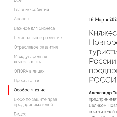
Все
Главные события
16 Марта 202
Анонсы
Важное для бизнеса
Княжес
Региональное развитие
Новгор
Отраслевое развитие
турист
Международная
России
деятельность
предпр
ОПОРА в лицах
РОССИ
Пресса о нас
Особое мнение
Александр 
предпринимат
Бюро по защите прав
предпринимателей
Великом Новг
посетителей 
Видео