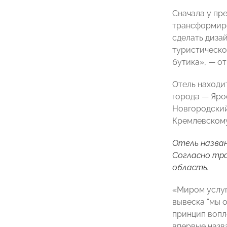
Сначала у пр
трансформиро
сделать диза
туристическо
бутика», — о
Отель находи
города — Яро
Новгородский
Кремлевскому
Отель назван
Согласно тра
область.
«Миром услуг 
вывеска “мы о
принцип вопл
впервые назв