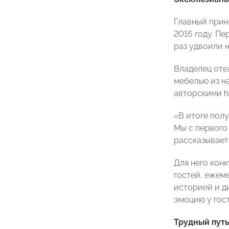
Главный принц
2016 году. Пе
раз удвоили 
Владелец оте
мебелью из н
авторскими h
«В итоге пол
Мы с первого 
рассказывает
Для него кон
гостей, ежем
историей и д
эмоцию у гос
Трудный путь