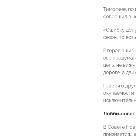
Тимофеев по 
совершил в н
«Ошибку допу
сезон, то ест
Вторая ошибк
все продумал
цель, не виж
дороге, а дви
Говоря о дру
окупаемости 
исключительн
Лобби-совет
В Совете Нов
признается, 