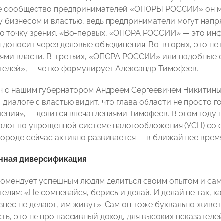
е сообщество предпринимателей «ОПОРЫ РОССИИ» он м
 бизнесом и властью, ведь предприниматели могут нап
ю точку зрения. «Во-первых, «ОПОРА РОССИИ» — это инф
 доносит через деловые объединения. Во-вторых, это нет
ями власти. В-третьих, «ОПОРА РОССИИ» или подобные 
елей», — четко формулирует Александр Тимофеев.
ч с нашим губернатором Андреем Сергеевичем Никитиным
в диалоге с властью видит, что глава области не просто 
ения», — делится впечатлениями Тимофеев. В этом году 
алог по упрощенной системе налогообложения (УСН) со с
ороде сейчас активно развивается — в ближайшее время 
нная диверсификация
омендует успешным людям делиться своим опытом и сам
лям: «Не сомневайся, берись и делай. И делай не так, ка
знес не делают, им живут». Сам он тоже буквально живет
ть, это не про пассивный доход, для высоких показателе