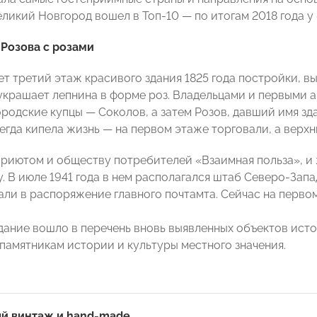
ликий Новгород вошел в Топ-10 — по итогам 2018 года у
Розова с розами
ет третий этаж красивого здания 1825 года постройки, в
украшает лепнина в форме роз. Владельцами и первыми
ородские купцы — Соколов, а затем Розов, давший имя зд
егда кипела жизнь — на первом этаже торговали, а верхн
риютом и обществу потребителей «Взаимная польза», и 
. В июле 1941 года в нем располагался штаб Северо-Запа
али в распоряжение главного почтамта. Сейчас на перво
здание вошло в перечень вновь выявленных объектов исто
 памятникам истории и культуры местного значения.
й винтаж и
hand
-
made