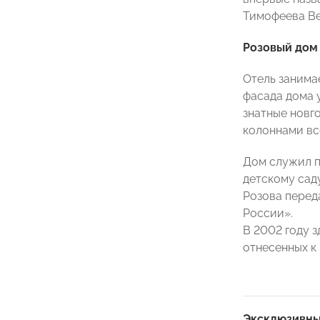
Тимофеева Ве
Розовый дом 
Отель занима
фасада дома 
знатные новг
колоннами вс
Дом служил п
детскому саду
Розова перед
России».
В 2002 году 
отнесенных к
Эксклюзивны