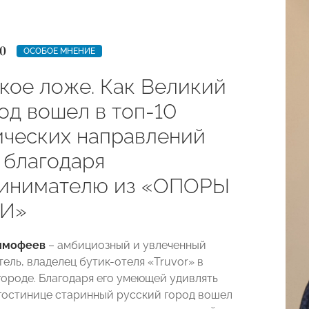
0
ОСОБОЕ МНЕНИЕ
кое ложе. Как Великий
од вошел в топ-10
ических направлений
 благодаря
инимателю из «ОПОРЫ
И»
Тимофеев
– амбициозный и увлеченный
ель, владелец бутик-отеля «Truvor» в
ороде. Благодаря его умеющей удивлять
гостинице старинный русский город вошел