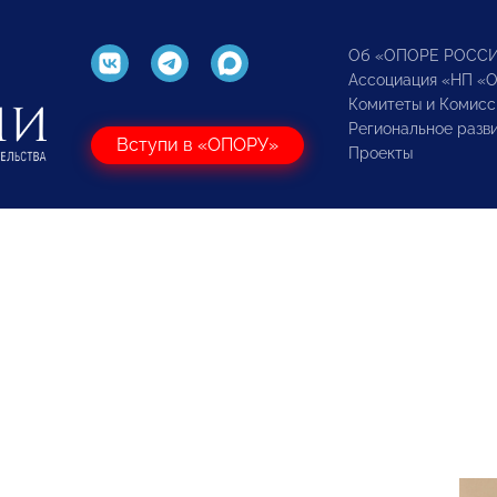
Об «ОПОРЕ РОСС
Ассоциация «НП «
Комитеты и Комисс
Региональное разв
Вступи в «ОПОРУ»
Проекты