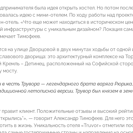
едпринимателя была идея открыть хостел. Но потом после
валась идею с мини-отелем. По ходу работы над проек
йн-отель. «Что еще может находиться в историческом цен
й инфраструктуры с уникальным дизайном? Локация сама
тмечает Тимофеев.
тся на улице Дворцовой в двух минутах ходьбы от одно
славового дворища: это архитектурный комплексе на Тор
 Кремль – Детинец, расположенный на Софийской сторо
 мосту.
 в честь Трувора — легендарного брата варяга Рюрика,
диционной летописной версии, Трувор был князем в земле
правит клиент. Положительные отзывы и высокий рейтинг 
ткрылись”», — говорит Александр Тимофеев. Для него это
отить в жизнь. Уникальность отеля «Truvor» отметили по
ала самые гостеприимные страны и направления на основ