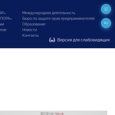
ИИ»
Международная деятельность
ОПОРА»
Бюро по защите прав предпринимателей
RU
ии
Образование
итие
Новости
Контакты
Версия для слабовидящих