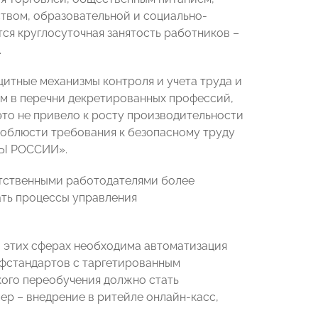
твом, образовательной и социально-
ся круглосуточная занятость работников –
.
итные механизмы контроля и учета труда и
ым в перечни декретированных профессий,
 это не привело к росту производительности
 соблюсти требования к безопасному труду
РЫ РОССИИ».
етственными работодателями более
ть процессы управления
в этих сферах необходима автоматизация
офстандартов с таргетированным
акого переобучения должно стать
ер – внедрение в ритейле онлайн-касс,