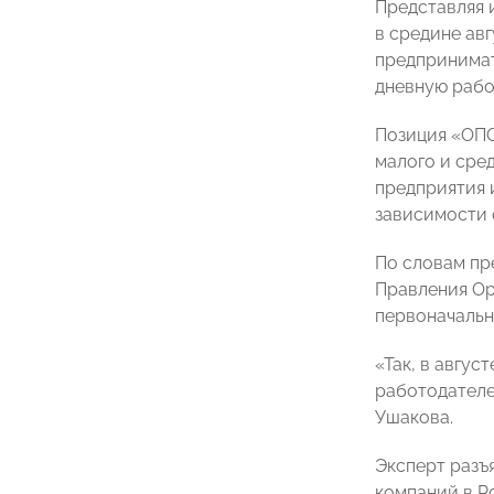
Представляя 
в средине ав
предпринимат
дневную рабо
Позиция «ОПО
малого и сред
предприятия 
зависимости 
По словам пр
Правления О
первоначальн
«Так, в авгу
работодателе
Ушакова
.
Эксперт разъ
компаний в Р