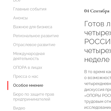
Все
Главные события
04 Сентября 
Анонсы
Готов 
Важное для бизнеса
четыре
Региональное развитие
РОССИИ
Отраслевое развитие
четыре
Международная
неделе
деятельность
ОПОРА в лицах
В то время к
Пресса о нас
о возможност
четырехдневн
Особое мнение
дискуссия пр
Бюро по защите прав
«ОПОРЫ РОСС
предпринимателей
трудовым от
исследовании
Видео