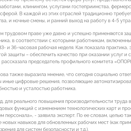
аботами, клинингом, услугами гостеприимства, фермерс
сферой. В каждой из этих отраслей традиционно требует
ва, и ночные смены, и ранний выход на работу в 4-5 утра
м трудовом праве уже давно и успешно применяются защ
ника, в соответствии с которыми работникам, включенн
3- и 36-часовая рабочая неделя. Как показала практика,
этой защиты – обеспечить качество при оказании услуг и
– рассказала председатель профильного комитета «ОПО
ова также выразила мнение, что сегодня социально отв
 иные цифровые решения, позволяющие автоматизирова
ностью и усталостью работника.
яд, для реального повышения производительности труда 
довых функций с изменением технологических карт и пр
м персонала», - заявила эксперт. По ее словам, целью т
 новых навыков для обновленных рабочих мест (как прим
зрения для систем безопасности и т.д.).