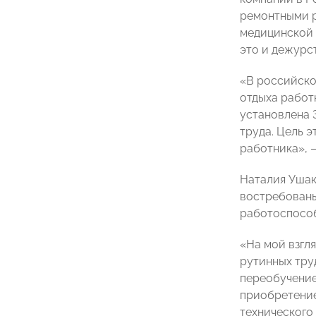
ремонтными р
медицинской 
это и дежурст
«В российско
отдыха работ
установлена 3
труда. Цель 
работника», 
Наталия Ушак
востребованы
работоспособ
«На мой взгл
рутинных тру
переобучение
приобретение
технического 