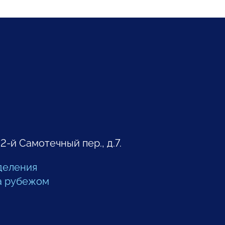
 2-й Самотечный пер., д.7.
деления
а рубежом