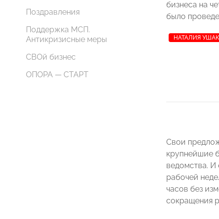
бизнеса на ч
Поздравления
было провед
Поддержка МСП.
НАТАЛИЯ УША
Антикризисные меры
СВОй бизнес
ОПОРА — СТАРТ
Свои предлож
крупнейшие б
ведомства. И
рабочей неде
часов без из
сокращения р