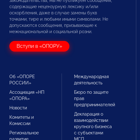
законодательства, мы не публикуем сообщения,
содержащие нецензурную лексику и/или
оскорбления, даже в случае замены букв
точками, тире и любыми иными символами. Не
допускаются сообщения, призывающие к
межнациональной и социальной розни.
Вступи в «ОПОРУ»
Об «ОПОРЕ
Международная
РОССИИ»
деятельность
Ассоциация «НП
Бюро по защите
«ОПОРА»
прав
предпринимателей
Новости
Декларация о
Комитеты и
взаимодействии
Комиссии
крупного бизнеса
Региональное
с субъектами
развитие
МСП