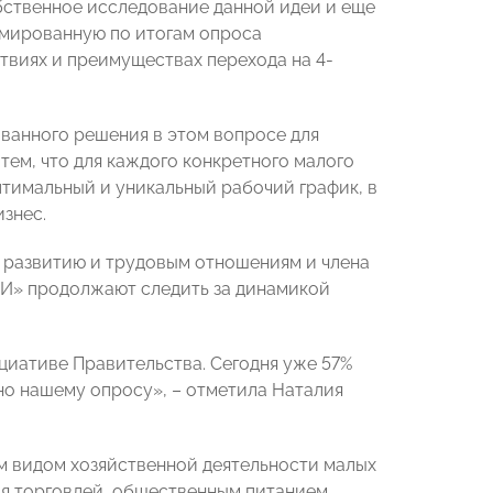
бственное исследование данной идеи и
еще
рмированную по итогам опроса
твиях и преимуществах перехода на 4-
ванного решения в этом вопросе для
тем, что для каждого конкретного малого
тимальный и уникальный рабочий график, в
знес.
развитию и трудовым отношениям и
члена
И» продолжают следить за динамикой
циативе Правительства. Сегодня уже 57%
но нашему опросу», – отметила
Наталия
ым видом хозяйственной деятельности малых
ая торговлей, общественным питанием,