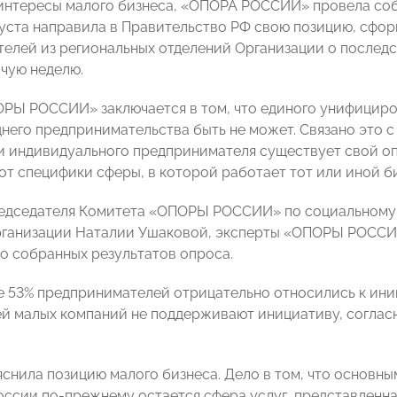
интересы малого бизнеса, «ОПОРА РОССИИ» провела со
густа направила в Правительство РФ свою позицию, сфо
елей из региональных отделений Организации о последс
чую неделю.
РЫ РОССИИ» заключается в том, что единого унифициро
него предпринимательства быть не может. Связано это с 
и индивидуального предпринимателя существует свой оп
от специфики сферы, в которой работает тот или иной би
едседателя Комитета
«ОПОРЫ РОССИИ» по социальному 
рганизации Наталии Ушаковой, эксперты «ОПОРЫ РОССИ
о собранных результатов опроса.
сте 53% предпринимателей отрицательно относились к ини
й малых компаний не поддерживают инициативу, соглас
яснила позицию малого бизнеса. Дело в том, что основн
оссии по-прежнему остается сфера услуг, представленн