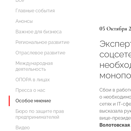
Все
Главные события
Анонсы
05 Октября 
Важное для бизнеса
Эксперт
Региональное развитие
соцсет
Отраслевое развитие
необхо
Международная
деятельность
монопо
ОПОРА в лицах
Сбои в работ
Пресса о нас
о необходимо
Особое мнение
сетях и IT-сф
высказала ру
Бюро по защите прав
предпринимателей
вице-президе
Волотовская
.
Видео