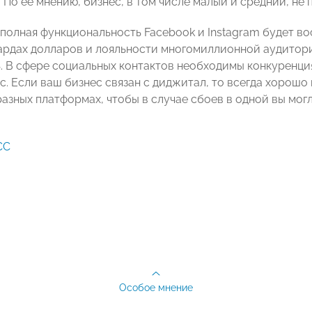
 По ее мнению, бизнес, в том числе малый и средний, не 
 полная функциональность Facebook и Instagram будет во
ардах долларов и лояльности многомиллионной аудитории
. В сфере социальных контактов необходимы конкуренция
с. Если ваш бизнес связан с диджитал, то всегда хорошо
азных платформах, чтобы в случае сбоев в одной вы могли
СС
Особое мнение