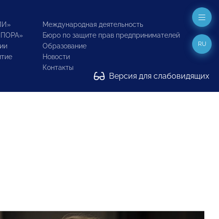
ИИ»
Международная деятельность
ОПОРА»
Бюро по защите прав предпринимателей
RU
ии
Образование
итие
Новости
Контакты
Версия для слабовидящих