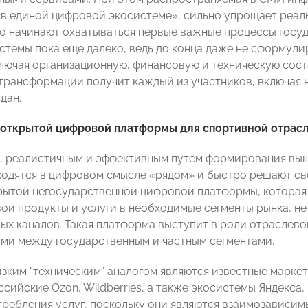
«в единой цифровой экосистеме», сильно упрощает реал
о начинают охватываться первые важные процессы госуда
стемы пока еще далеко, ведь до конца даже не сформули
ключая организационную, финансовую и техническую сост
трансформации получит каждый из участников, включая
дан.
открытой цифровой платформы для спортивной отрас
д, реалистичным и эффективным путем формирования выш
ходятся в цифровом смысле «рядом» и быстро решают св
рытой негосударственной цифровой платформы, которая
вои продукты и услуги в необходимые сегменты рынка, н
ых каналов. Такая платформа выступит в роли отраслево
ми между государственным и частным сегментами.
зким “техническим” аналогом являются известные маркет
оссийские Ozon, Wildberries, а также экосистемы Яндекса,
требления услуг, поскольку они являются взаимозависим