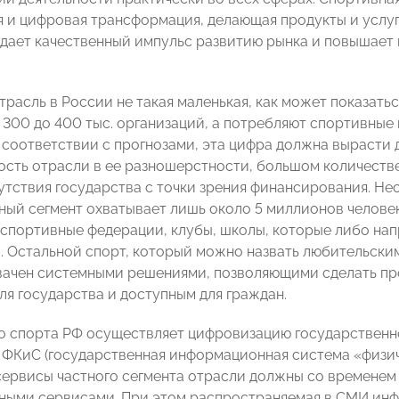
 и цифровая трансформация, делающая продукты и услуг
 дает качественный импульс развитию рынка и повышает
расль в России не такая маленькая, как может показатьс
 300 до 400 тыс. организаций, а потребляют спортивные
в соответствии с прогнозами, эта цифра должна вырасти
ность отрасли в ее разношерстности, большом количеств
утствия государства с точки зрения финансирования. Нес
ный сегмент охватывает лишь около 5 миллионов человек
 спортивные федерации, клубы, школы, которые либо на
. Остальной спорт, который можно назвать любительски
вачен системными решениями, позволяющими сделать пр
ля государства и доступным для граждан.
 спорта РФ осуществляет цифровизацию государственно
 ФКиС (государственная информационная система «физич
 сервисы частного сегмента отрасли должны со временем
ными сервисами. При этом распространяемая в СМИ инф