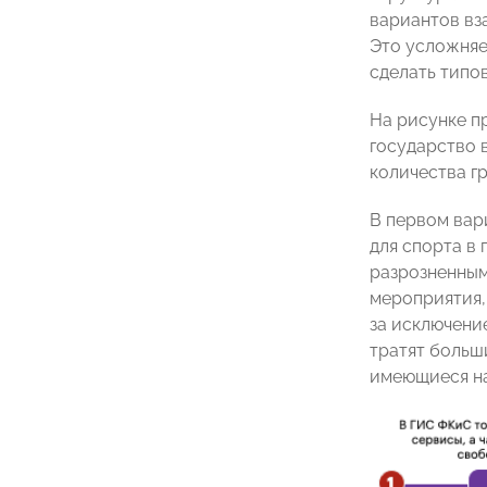
вариантов вза
Это усложняе
сделать типо
На рисунке п
государство 
количества г
В первом вар
для спорта в 
разрозненным
мероприятия,
за исключени
тратят больши
имеющиеся на