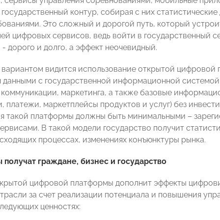
 сервисы управления соревнованиями, мобильные прило
в государственный контур, собирая с них статистические
бованиями. Это сложный и дорогой путь, который устро
ей цифровых сервисов, ведь войти в государственный с
- дорого и долго, а эффект неочевидный.
вариантом видится использование открытой цифровой п
 данными с государственной информационной системой 
коммуникации, маркетинга, а также базовые информацио
, платежи, маркетплейсы продуктов и услуг) без инвести
я такой платформы должны быть минимальными – зарегис
ервисами. В такой модели государство получит статист
сходящих процессах, изменениях конъюнктуры рынка.
 получат граждане, бизнес и государство
крытой цифровой платформы дополнит эффекты цифрови
трасли за счет реализации потенциала и повышения упр
следующих ценностях: