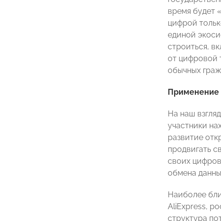
время будет 
цифрой тольк
единой экоси
строиться, в
от цифровой 
обычных граж
Применение 
На наш взгля
участники на
развитие отк
продвигать с
своих цифров
обмена данны
Наиболее бли
AliExpress, р
структура по