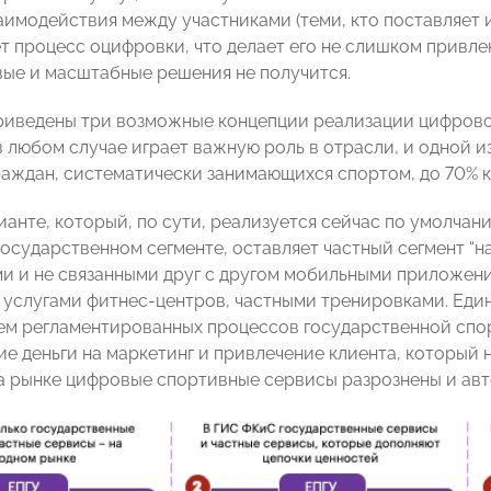
имодействия между участниками (теми, кто поставляет и 
т процесс оцифровки, что делает его не слишком привле
вые и масштабные решения не получится.
риведены три возможные концепции реализации цифровой
в любом случае играет важную роль в отрасли, и одной 
раждан, систематически занимающихся спортом, до 70% к 
ианте, который, по сути, реализуется сейчас по умолчан
государственном сегменте, оставляет частный сегмент “н
и и не связанными друг с другом мобильными приложени
 услугами фитнес-центров, частными тренировками. Един
ем регламентированных процессов государственной спо
е деньги на маркетинг и привлечение клиента, который н
 рынке цифровые спортивные сервисы разрознены и ав