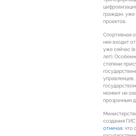
цифровизация
граждан, уже
проектов.
Спортивная от
нее входит от
уже сейчас (
лет). Особен
степени прис
государствен
управленцев,
государством
момент не ох
прозрачным д
Министерство
создания ГИС
отмечая
, что
государствен