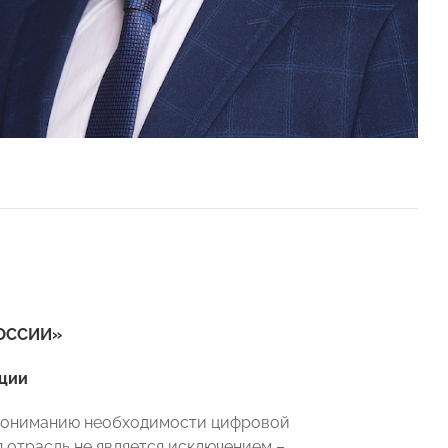
 РОССИИ»
ации
 пониманию необходимости цифровой
 отрасль не является исключением –