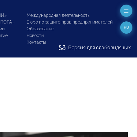
ИИ»
Международная деятельность
ОПОРА»
Бюро по защите прав предпринимателей
RU
ии
Образование
итие
Новости
Контакты
Версия для слабовидящих